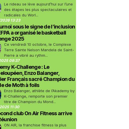
Le rideau se lève aujourd’hui sur l’une
des étapes les plus spectaculaires et
radicales du Worl...
2026 13:23
urnoi sous le signe de l’inclusion
LEFPA a organisé le basketball
lenge 2025
Ce vendredi 10 octobre, le Complexe
Terre Sainte Nelson Mandela de Saint-
Pierre a vibré au rythm...
2025 09:37
emy K-Challenge : Le
eloupéen, Enzo Balanger,
ier Français sacré Champion du
 de Moth à foils
Enzo Balanger, athlète de l’Akademy by
K-Challenge, remporte son premier
titre de Champion du Mond...
2025 11:30
cond club On Air Fitness arrive
Réunion
ON AIR, la franchise fitness la plus