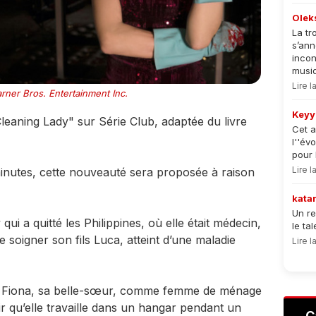
Olek
La tr
s’an
incon
musiqu
Lire 
ner Bros. Entertainment Inc.
Keyy
leaning Lady" sur Série Club, adaptée du livre
Cet a
l''év
pour 
Lire 
nutes, cette nouveauté sera proposée à raison
kata
Un re
 qui a quitté les Philippines, où elle était médecin,
le ta
e soigner son fils Luca, atteint d’une maladie
Lire 
vec Fiona, sa belle-sœur, comme femme de ménage
r qu’elle travaille dans un hangar pendant un
C