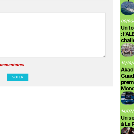
09/06/
Un to
: l’A
chal
12/10/
commentaires
Akad
Guad
prem
Monde
14/07/
Un se
à La 