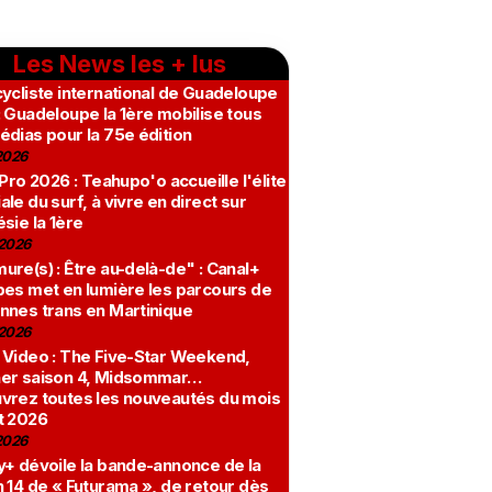
Les News les + lus
ycliste international de Guadeloupe
 Guadeloupe la 1ère mobilise tous
édias pour la 75e édition
2026
 Pro 2026 : Teahupo'o accueille l'élite
le du surf, à vivre en direct sur
sie la 1ère
2026
re(s) : Être au-delà-de" : Canal+
bes met en lumière les parcours de
nnes trans en Martinique
2026
 Video : The Five-Star Weekend,
er saison 4, Midsommar…
vrez toutes les nouveautés du mois
t 2026
2026
y+ dévoile la bande-annonce de la
 14 de « Futurama », de retour dès