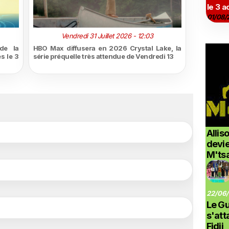
le 3 a
01/08/
Vendredi 31 Juillet 2026 - 12:03
de la
HBO Max diffusera en 2026 Crystal Lake, la
s le 3
série préquelle très attendue de Vendredi 13
Allis
devi
M'ts
22/06/
Le G
s'at
Fidji