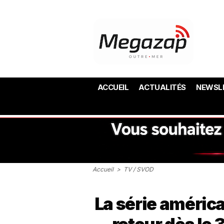
ACCUEIL
ACTUALITÉS
NEWSL
Accueil
>
TV / SVOD
La série améric