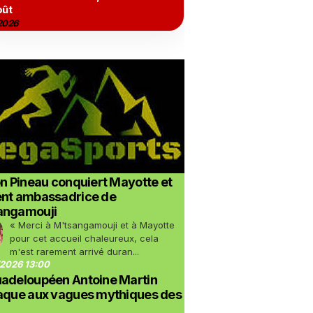
oût
2026
on Pineau conquiert Mayotte et
ent ambassadrice de
angamouji
« Merci à M'tsangamouji et à Mayotte
pour cet accueil chaleureux, cela
m'est rarement arrivé duran...
2026 13:00
uadeloupéen Antoine Martin
taque aux vagues mythiques des