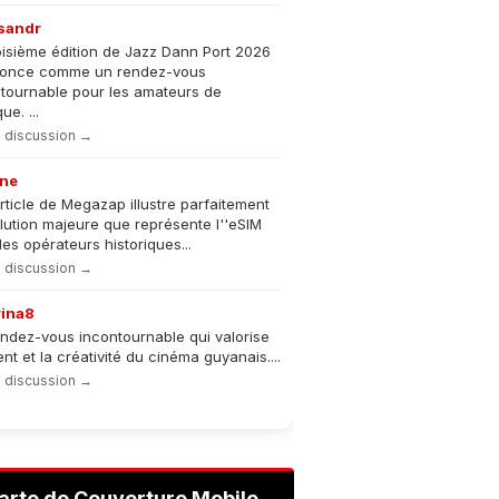
sandr
oisième édition de Jazz Dann Port 2026
nonce comme un rendez-vous
tournable pour les amateurs de
e. ...
la discussion →
ne
rticle de Megazap illustre parfaitement
olution majeure que représente l''eSIM
les opérateurs historiques...
la discussion →
rina8
ndez-vous incontournable qui valorise
lent et la créativité du cinéma guyanais....
la discussion →
arte de Couverture Mobile