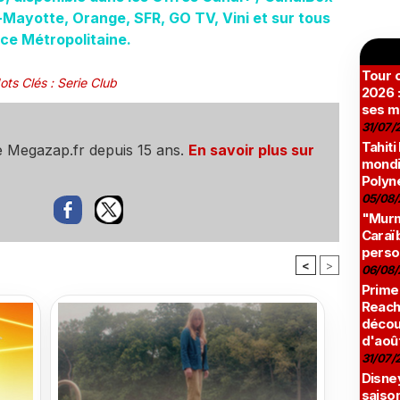
Mayotte, Orange, SFR, GO TV, Vini et sur tous
ce Métropolitaine.
Tour c
ots Clés
:
Serie Club
2026 :
ses m
31/07/
Tahiti
e Megazap.fr depuis 15 ans.
En savoir plus sur
mondia
Polyné
05/08/
"Murmu
Caraï
perso
<
>
06/08/
Prime
Reach
décou
d'aoû
31/07/
Disne
saison