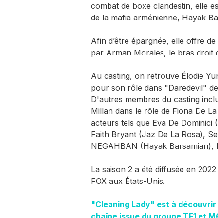
combat de boxe clandestin, elle es
de la mafia arménienne, Hayak Ba
Afin d’être épargnée, elle offre de
par Arman Morales, le bras droit 
Au casting, on retrouve Élodie Yun
pour son rôle dans "Daredevil" de
D'autres membres du casting incl
Millan dans le rôle de Fiona De L
acteurs tels que Eva De Dominici 
Faith Bryant (Jaz De La Rosa), Se
NEGAHBAN (Hayak Barsamian), Iv
La saison 2 a été diffusée en 202
FOX aux États-Unis.
"Cleaning Lady" est à découvrir 
chaîne issue du groupe TF1 et M6