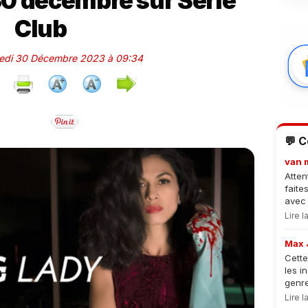
 30 décembre sur Série
Club
medi 30 Décembre 2023 à 09:34
💬 
van 
Atten
faite
avec 
Lire 
Max 
Cette
les i
genre
Lire 