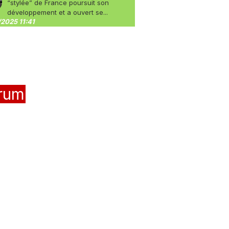
“stylée” de France poursuit son
développement et a ouvert se...
2025 11:41
rum