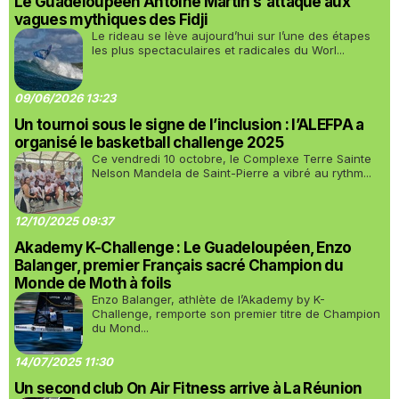
Le Guadeloupéen Antoine Martin s'attaque aux
vagues mythiques des Fidji
Le rideau se lève aujourd’hui sur l’une des étapes
les plus spectaculaires et radicales du Worl...
09/06/2026 13:23
Un tournoi sous le signe de l’inclusion : l’ALEFPA a
organisé le basketball challenge 2025
Ce vendredi 10 octobre, le Complexe Terre Sainte
Nelson Mandela de Saint-Pierre a vibré au rythm...
12/10/2025 09:37
Akademy K-Challenge : Le Guadeloupéen, Enzo
Balanger, premier Français sacré Champion du
Monde de Moth à foils
Enzo Balanger, athlète de l’Akademy by K-
Challenge, remporte son premier titre de Champion
du Mond...
14/07/2025 11:30
Un second club On Air Fitness arrive à La Réunion