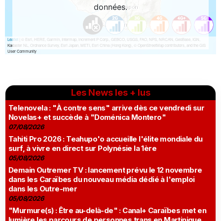
Les News les + lus
Telenovela : "À contre sens" arrive dès ce vendredi sur
Novelas+ et succède à "Doménica Montero"
07/08/2026
Tahiti Pro 2026 : Teahupo'o accueille l'élite mondiale du
surf, à vivre en direct sur Polynésie la 1ère
05/08/2026
Demain Outremer TV : lancement prévu le 12 novembre
dans les Caraïbes du nouveau média dédié à l'emploi
dans les Outre-mer
05/08/2026
"Murmure(s) : Être au-delà-de" : Canal+ Caraïbes met en
lumière les parcours de personnes trans en Martinique