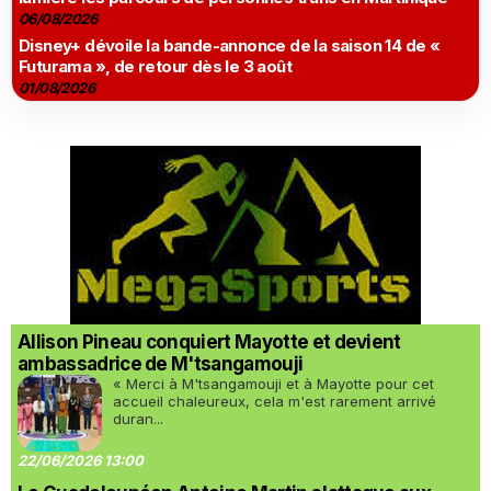
06/08/2026
Disney+ dévoile la bande-annonce de la saison 14 de «
Futurama », de retour dès le 3 août
01/08/2026
Allison Pineau conquiert Mayotte et devient
ambassadrice de M'tsangamouji
« Merci à M'tsangamouji et à Mayotte pour cet
accueil chaleureux, cela m'est rarement arrivé
duran...
22/06/2026 13:00