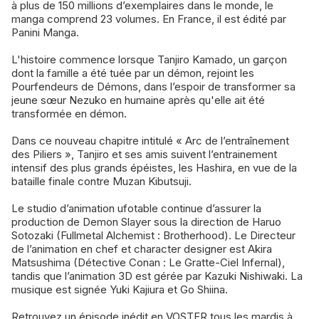
à plus de 150 millions d’exemplaires dans le monde, le
manga comprend 23 volumes. En France, il est édité par
Panini Manga.
L'histoire commence lorsque Tanjiro Kamado, un garçon
dont la famille a été tuée par un démon, rejoint les
Pourfendeurs de Démons, dans l’espoir de transformer sa
jeune sœur Nezuko en humaine après qu'elle ait été
transformée en démon.
Dans ce nouveau chapitre intitulé « Arc de l’entraînement
des Piliers », Tanjiro et ses amis suivent l’entrainement
intensif des plus grands épéistes, les Hashira, en vue de la
bataille finale contre Muzan Kibutsuji.
Le studio d’animation ufotable continue d’assurer la
production de Demon Slayer sous la direction de Haruo
Sotozaki (Fullmetal Alchemist : Brotherhood). Le Directeur
de l’animation en chef et character designer est Akira
Matsushima (Détective Conan : Le Gratte-Ciel Infernal),
tandis que l’animation 3D est gérée par Kazuki Nishiwaki. La
musique est signée Yuki Kajiura et Go Shiina.
Retrouvez un épisode inédit en VOSTFR tous les mardis à