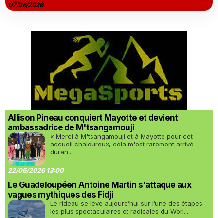
07/08/2026
Allison Pineau conquiert Mayotte et devient
ambassadrice de M'tsangamouji
« Merci à M'tsangamouji et à Mayotte pour cet
accueil chaleureux, cela m'est rarement arrivé
duran...
22/06/2026 13:00
Le Guadeloupéen Antoine Martin s'attaque aux
vagues mythiques des Fidji
Le rideau se lève aujourd’hui sur l’une des étapes
les plus spectaculaires et radicales du Worl...