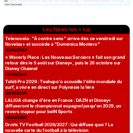
Les News les + lus
Telenovela : "À contre sens" arrive dès ce vendredi sur
Novelas+ et succède à "Doménica Montero"
07/08/2026
« Waverly Place : Les Nouveaux Sorciers » fait son grand
retour dès le 5 août sur Disney+, puis le 26 octobre sur
Disney Channel
05/08/2026
Tahiti Pro 2026 : Teahupo'o accueille l'élite mondiale du
surf, à vivre en direct sur Polynésie la 1ère
08/08/2026
LALIGA change d'ère en France : DAZN et Disney+
diffuseront le championnat espagnol jusqu'en 2029, un
revers majeur pour beIN Sports
06/08/2026
Droits TV Football 2026/2027 : Qui diffuse quoi ? La
nouvelle carte du football à la télévision