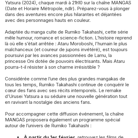
Yatsura (2024), chaque mardi à 21h10 sur la chaîne MANGAS
(Date et Horaire Métropole, ndlr). Préparez-vous à plonger
dans des aventures encore plus hilarantes et déjantées
avec des personnages hauts en couleur.
Adaptée du manga culte de Rumiko Takahashi, cette série
mêle humour, romance et science-fiction. L’histoire reprend
là où elle s’était arrêtée : Ataru Moroboshi, l'humain le plus
malchanceux (et coureur de jupons invétéré), est toujours
poursuivi par les avances passionnées de Lamu, la
princesse Oni dotée de pouvoirs électrisants. Mais Ataru
pourra-t-il résister à son charme irrésistible ?
Considérée comme l’une des plus grandes mangakas de
tous les temps, Rumiko Takahashi continue de conquérir le
cœur des fans avec ses récits intemporels. Le remake
d’Urusei Yatsura a su séduire une nouvelle génération tout
en ravivant la nostalgie des anciens fans.
Pour accompagner cette diffusion événement, la chaîne
MANGAS proposera également un programme spécial
autour de l’univers de Rumiko Takahashi :
À partir du 1er février
, retrouvez les films de