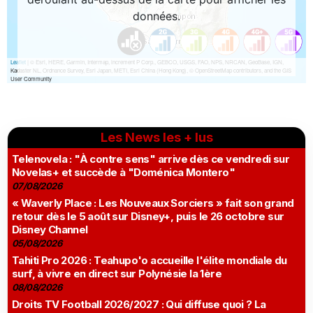
Les News les + lus
Telenovela : "À contre sens" arrive dès ce vendredi sur
Novelas+ et succède à "Doménica Montero"
07/08/2026
« Waverly Place : Les Nouveaux Sorciers » fait son grand
retour dès le 5 août sur Disney+, puis le 26 octobre sur
Disney Channel
05/08/2026
Tahiti Pro 2026 : Teahupo'o accueille l'élite mondiale du
surf, à vivre en direct sur Polynésie la 1ère
08/08/2026
Droits TV Football 2026/2027 : Qui diffuse quoi ? La