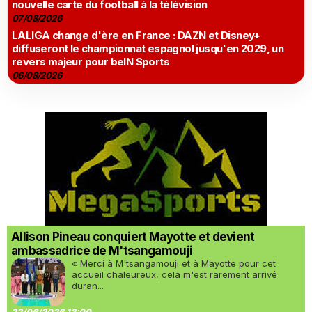
nouvelle carte du football à la télévision
07/08/2026
LALIGA change d'ère en France : DAZN et Disney+
diffuseront le championnat espagnol jusqu'en 2029, un
revers majeur pour beIN Sports
06/08/2026
Allison Pineau conquiert Mayotte et devient
ambassadrice de M'tsangamouji
« Merci à M'tsangamouji et à Mayotte pour cet
accueil chaleureux, cela m'est rarement arrivé
duran...