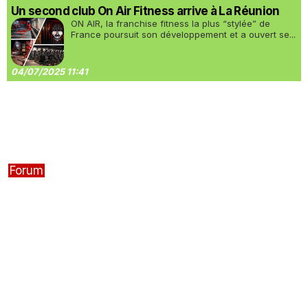
Un second club On Air Fitness arrive à La Réunion
ON AIR, la franchise fitness la plus “stylée” de
France poursuit son développement et a ouvert se...
04/07/2025 11:41
Forum