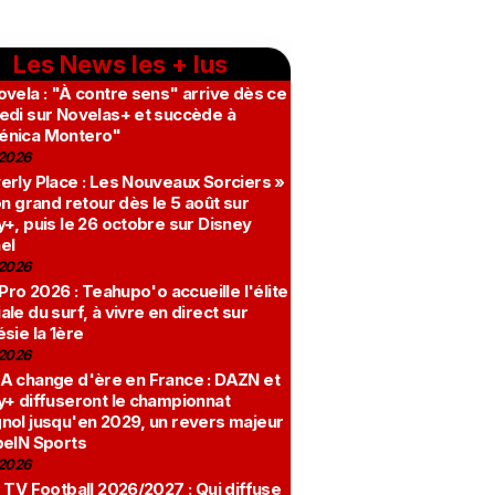
Les News les + lus
vela : "À contre sens" arrive dès ce
edi sur Novelas+ et succède à
nica Montero"
2026
erly Place : Les Nouveaux Sorciers »
on grand retour dès le 5 août sur
+, puis le 26 octobre sur Disney
el
2026
 Pro 2026 : Teahupo'o accueille l'élite
le du surf, à vivre en direct sur
sie la 1ère
2026
A change d'ère en France : DAZN et
y+ diffuseront le championnat
nol jusqu'en 2029, un revers majeur
beIN Sports
2026
 TV Football 2026/2027 : Qui diffuse