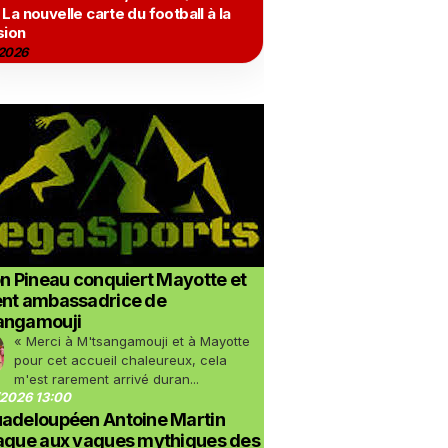
 La nouvelle carte du football à la
sion
2026
on Pineau conquiert Mayotte et
ent ambassadrice de
angamouji
« Merci à M'tsangamouji et à Mayotte
pour cet accueil chaleureux, cela
m'est rarement arrivé duran...
2026 13:00
uadeloupéen Antoine Martin
taque aux vagues mythiques des