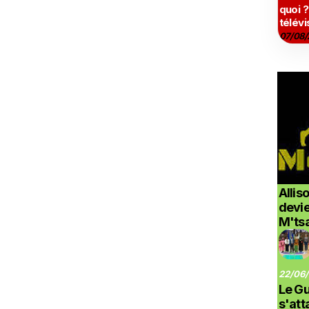
quoi ?
télévi
07/08/
Allis
devi
M'ts
22/06/
Le G
s'at