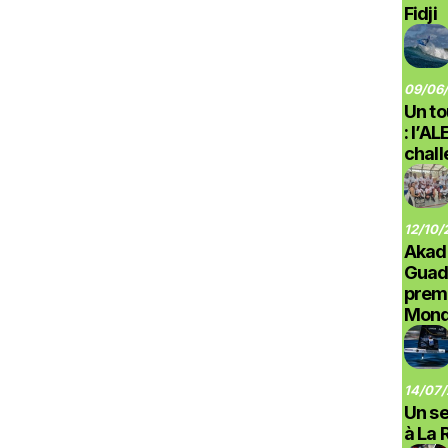
Fidji
09/06/
Un to
: l’A
chal
12/10/
Akad
Guad
prem
Monde
14/07/
Un se
à La 