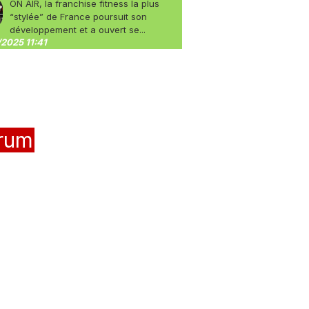
ON AIR, la franchise fitness la plus
“stylée” de France poursuit son
développement et a ouvert se...
2025 11:41
rum