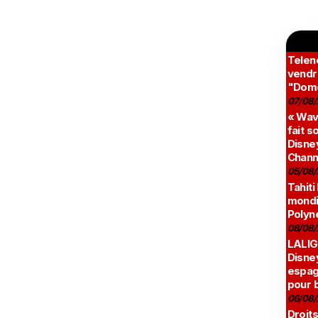
Teleno
vendr
"Domé
07/08/
« Wav
fait s
Disney
Chann
05/08/
Tahiti
mondia
Polyné
08/08/
LALIG
Disne
espag
pour 
06/08/
Droits