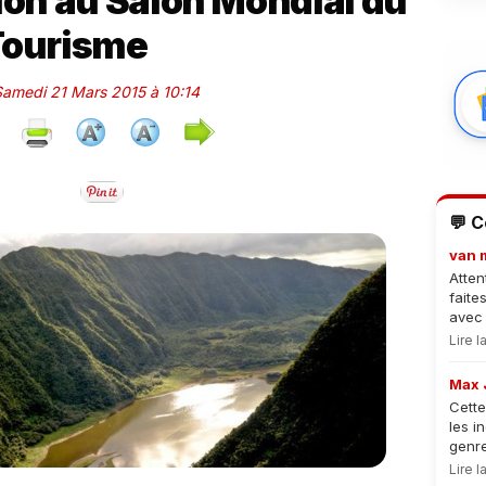
on au Salon Mondial du
Tourisme
 Samedi 21 Mars 2015 à 10:14
💬 
van 
Atten
faite
avec 
Lire 
Max 
Cette
les i
genre
Lire 