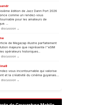
sandr
oisième édition de Jazz Dann Port 2026
nonce comme un rendez-vous
tournable pour les amateurs de
e. ...
la discussion →
ne
rticle de Megazap illustre parfaitement
olution majeure que représente l''eSIM
les opérateurs historiques...
la discussion →
rina8
ndez-vous incontournable qui valorise
lent et la créativité du cinéma guyanais....
la discussion →
arte de Couverture Mobile