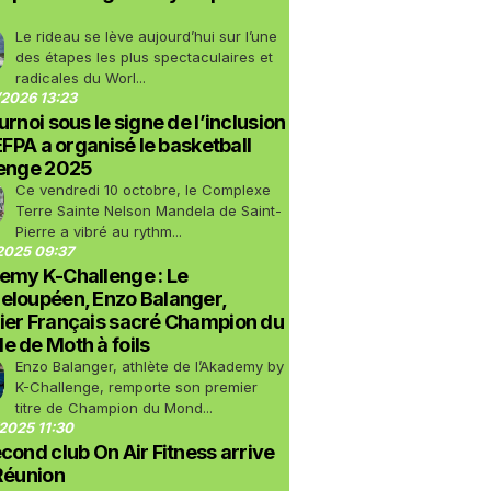
Le rideau se lève aujourd’hui sur l’une
des étapes les plus spectaculaires et
radicales du Worl...
2026 13:23
urnoi sous le signe de l’inclusion
LEFPA a organisé le basketball
lenge 2025
Ce vendredi 10 octobre, le Complexe
Terre Sainte Nelson Mandela de Saint-
Pierre a vibré au rythm...
2025 09:37
emy K-Challenge : Le
eloupéen, Enzo Balanger,
ier Français sacré Champion du
 de Moth à foils
Enzo Balanger, athlète de l’Akademy by
K-Challenge, remporte son premier
titre de Champion du Mond...
2025 11:30
cond club On Air Fitness arrive
Réunion