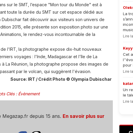
ans sur le SMT, l’espace "Mon tour du Monde" est à
Olek
ant toute la durée du SMT sur cet espace dédié aux
La tr
s’an
Dubischar fait découvrir aux visiteurs son univers de
incon
dition 2015, elle présente son exposition photo sur une
musiqu
Animations, le rendez-vous incontournable de la
Lire 
Keyy
 de l'IRT, la photographe expose dix-huit nouveaux
Cet a
erniers voyages : l'Inde, Madagascar et l'île de La
l''év
is à La Réunion, la photographe propose des images de
pour 
n passant par le volcan, qui suggèrent l'évasion.
Lire 
Source: IRT / Crédit Photo © Olympia Dubischar
kata
Un re
ts Clés
:
Évènement
le ta
Lire 
e Megazap.fr depuis 15 ans.
En savoir plus sur
C