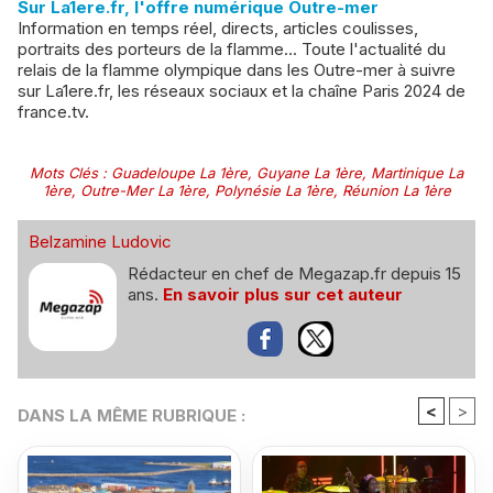
Sur La1ere.fr, l'offre numérique Outre-mer
Information en temps réel, directs, articles coulisses,
portraits des porteurs de la flamme... Toute l'actualité du
relais de la flamme olympique dans les Outre-mer à suivre
sur La1ere.fr, les réseaux sociaux et la chaîne Paris 2024 de
france.tv.
Mots Clés
:
Guadeloupe La 1ère
,
Guyane La 1ère
,
Martinique La
1ère
,
Outre-Mer La 1ère
,
Polynésie La 1ère
,
Réunion La 1ère
Belzamine Ludovic
Rédacteur en chef de Megazap.fr depuis 15
ans.
En savoir plus sur cet auteur
<
>
DANS LA MÊME RUBRIQUE :