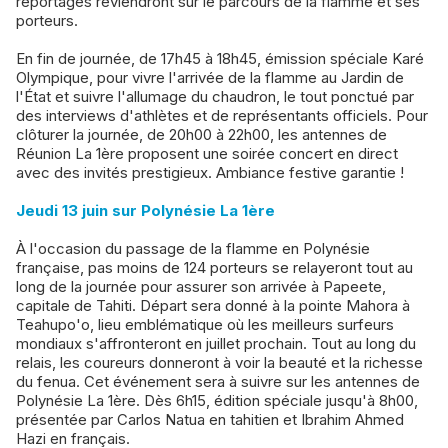
reportages reviendront sur le parcours de la flamme et ses
porteurs.
En fin de journée, de 17h45 à 18h45, émission spéciale Karé
Olympique, pour vivre l'arrivée de la flamme au Jardin de
l'État et suivre l'allumage du chaudron, le tout ponctué par
des interviews d'athlètes et de représentants officiels. Pour
clôturer la journée, de 20h00 à 22h00, les antennes de
Réunion La 1ère proposent une soirée concert en direct
avec des invités prestigieux. Ambiance festive garantie !
Jeudi 13 juin sur Polynésie La 1ère
À l'occasion du passage de la flamme en Polynésie
française, pas moins de 124 porteurs se relayeront tout au
long de la journée pour assurer son arrivée à Papeete,
capitale de Tahiti. Départ sera donné à la pointe Mahora à
Teahupo'o, lieu emblématique où les meilleurs surfeurs
mondiaux s'affronteront en juillet prochain. Tout au long du
relais, les coureurs donneront à voir la beauté et la richesse
du fenua. Cet événement sera à suivre sur les antennes de
Polynésie La 1ère. Dès 6h15, édition spéciale jusqu'à 8h00,
présentée par Carlos Natua en tahitien et Ibrahim Ahmed
Hazi en français.