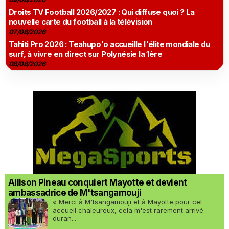
Droits TV Football 2026/2027 : Qui diffuse quoi ? La
nouvelle carte du football à la télévision
07/08/2026
Tahiti Pro 2026 : Teahupo'o accueille l'élite mondiale du
surf, à vivre en direct sur Polynésie la 1ère
08/08/2026
Allison Pineau conquiert Mayotte et devient
ambassadrice de M'tsangamouji
« Merci à M'tsangamouji et à Mayotte pour cet
accueil chaleureux, cela m'est rarement arrivé
duran...