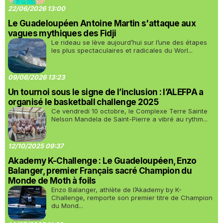
22/06/2026 13:00
Le Guadeloupéen Antoine Martin s'attaque aux
vagues mythiques des Fidji
Le rideau se lève aujourd’hui sur l’une des étapes
les plus spectaculaires et radicales du Worl...
09/06/2026 13:23
Un tournoi sous le signe de l’inclusion : l’ALEFPA a
organisé le basketball challenge 2025
Ce vendredi 10 octobre, le Complexe Terre Sainte
Nelson Mandela de Saint-Pierre a vibré au rythm...
12/10/2025 09:37
Akademy K-Challenge : Le Guadeloupéen, Enzo
Balanger, premier Français sacré Champion du
Monde de Moth à foils
Enzo Balanger, athlète de l’Akademy by K-
Challenge, remporte son premier titre de Champion
du Mond...