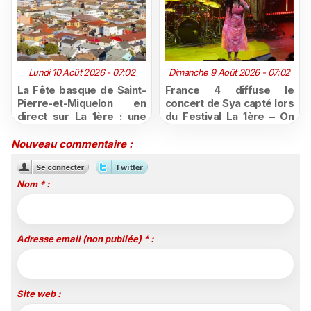
Lundi 10 Août 2026 - 07:02
Dimanche 9 Août 2026 - 07:02
La Fête basque de Saint-
France 4 diffuse le
Pierre-et-Miquelon en
concert de Sya capté lors
direct sur La 1ère : une
du Festival La 1ère – On
semaine de traditions, de
Air
sport et de festivités à
Nouveau commentaire :
vivre du 10 au 16 août
Nom * :
Adresse email (non publiée) * :
Site web :