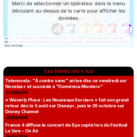
Les News les + lus
Telenovela : "À contre sens" arrive dès ce vendredi sur
Novelas+ et succède à "Doménica Montero"
07/08/2026
« Waverly Place : Les Nouveaux Sorciers » fait son grand
retour dès le 5 août sur Disney+, puis le 26 octobre sur
Disney Channel
05/08/2026
France 4 diffuse le concert de Sya capté lors du Festival
La 1ère – On Air
09/08/2026