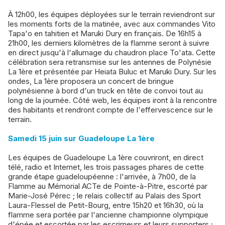
À 12h00, les équipes déployées sur le terrain reviendront sur
les moments forts de la matinée, avec aux commandes Vito
Tapa'o en tahitien et Maruki Dury en français. De 16h15 à
21h00, les derniers kilomètres de la flamme seront à suivre
en direct jusqu'à l'allumage du chaudron place To'ata. Cette
célébration sera retransmise sur les antennes de Polynésie
La 1ère et présentée par Heiata Buluc et Maruki Dury. Sur les
ondes, La 1ère proposera un concert de bringue
polynésienne à bord d'un truck en tête de convoi tout au
long de la journée. Côté web, les équipes iront à la rencontre
des habitants et rendront compte de l'effervescence sur le
terrain.
Samedi 15 juin sur Guadeloupe La 1ère
Les équipes de Guadeloupe La 1ère couvriront, en direct
télé, radio et Internet, les trois passages phares de cette
grande étape guadeloupéenne : l'arrivée, à 7h00, de la
Flamme au Mémorial ACTe de Pointe-à-Pitre, escorté par
Marie-José Pérec ; le relais collectif au Palais des Sport
Laura-Flessel de Petit-Bourg, entre 15h20 et 16h30, où la
flamme sera portée par l'ancienne championne olympique
d'épée et escortée par les escrimeurs et leurs supporters ;