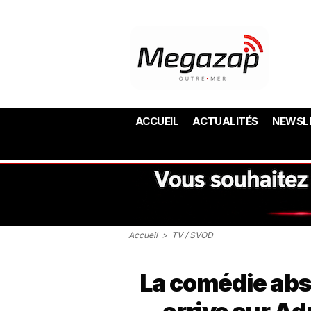
ACCUEIL
ACTUALITÉS
NEWSL
Accueil
>
TV / SVOD
La comédie ab