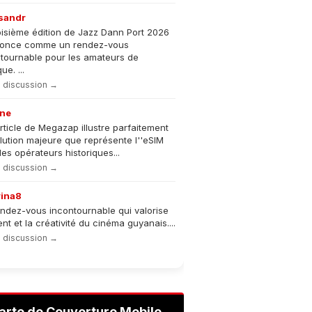
sandr
oisième édition de Jazz Dann Port 2026
nonce comme un rendez-vous
tournable pour les amateurs de
e. ...
la discussion →
ne
rticle de Megazap illustre parfaitement
olution majeure que représente l''eSIM
les opérateurs historiques...
la discussion →
rina8
ndez-vous incontournable qui valorise
lent et la créativité du cinéma guyanais....
la discussion →
arte de Couverture Mobile