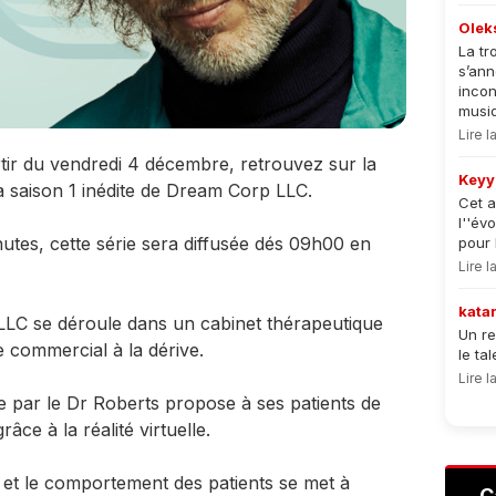
Olek
La tr
s’an
incon
musiqu
Lire 
ir du vendredi 4 décembre, retrouvez sur la
Keyy
 saison 1 inédite de Dream Corp LLC.
Cet a
l''év
tes, cette série sera diffusée dés 09h00 en
pour 
Lire 
kata
LC se déroule dans un cabinet thérapeutique
Un re
e commercial à la dérive.
le ta
Lire 
 par le Dr Roberts propose à ses patients de
âce à la réalité virtuelle.
e et le comportement des patients se met à
C