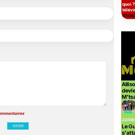
quoi ?
télévi
07/08/
Allis
devi
M'ts
commentaires
22/06/
Le G
s'at