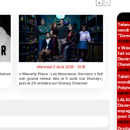
<
>
Teleno
vendr
"Domé
07/08/
« Wav
fait s
Disney
Chann
Mercredi 5 Août 2026 - 10:16
05/08/
ntense
« Waverly Place : Les Nouveaux Sorciers » fait
Tahiti
son grand retour dès le 5 août sur Disney+,
mondia
puis le 26 octobre sur Disney Channel
Polyné
08/08/
LALIG
Disne
espag
pour 
06/08/
Droits