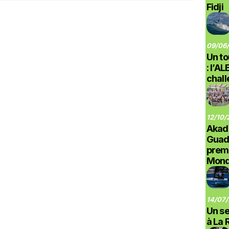
Fidji
09/06/
Un to
: l’A
chal
12/10/
Akad
Guad
prem
Monde
14/07/
Un se
à La 