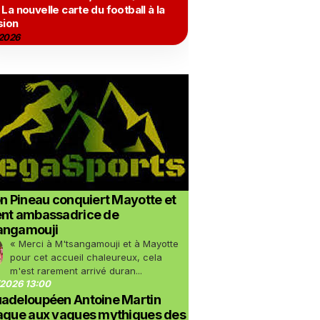
 La nouvelle carte du football à la
sion
2026
on Pineau conquiert Mayotte et
ent ambassadrice de
angamouji
« Merci à M'tsangamouji et à Mayotte
pour cet accueil chaleureux, cela
m'est rarement arrivé duran...
2026 13:00
uadeloupéen Antoine Martin
taque aux vagues mythiques des