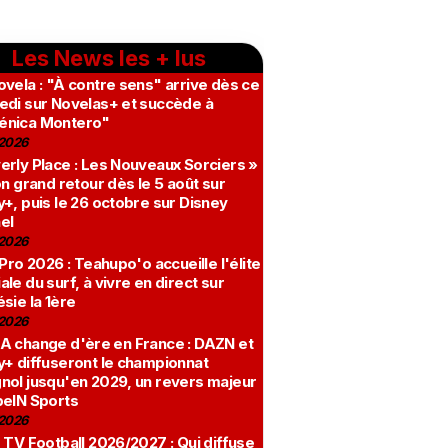
Les News les + lus
vela : "À contre sens" arrive dès ce
edi sur Novelas+ et succède à
nica Montero"
2026
erly Place : Les Nouveaux Sorciers »
on grand retour dès le 5 août sur
+, puis le 26 octobre sur Disney
el
2026
 Pro 2026 : Teahupo'o accueille l'élite
le du surf, à vivre en direct sur
sie la 1ère
2026
A change d'ère en France : DAZN et
y+ diffuseront le championnat
nol jusqu'en 2029, un revers majeur
beIN Sports
2026
 TV Football 2026/2027 : Qui diffuse