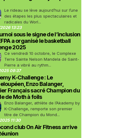
Le rideau se lève aujourd’hui sur l’une
des étapes les plus spectaculaires et
radicales du Worl...
2026 13:23
urnoi sous le signe de l’inclusion
LEFPA a organisé le basketball
lenge 2025
Ce vendredi 10 octobre, le Complexe
Terre Sainte Nelson Mandela de Saint-
Pierre a vibré au rythm...
2025 09:37
emy K-Challenge : Le
eloupéen, Enzo Balanger,
ier Français sacré Champion du
 de Moth à foils
Enzo Balanger, athlète de l’Akademy by
K-Challenge, remporte son premier
titre de Champion du Mond...
2025 11:30
cond club On Air Fitness arrive
Réunion