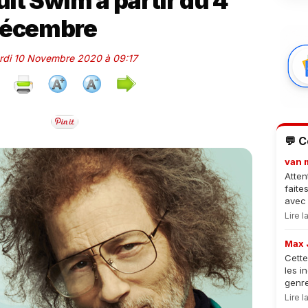
ult Swim à partir du 4
écembre
ardi 10 Novembre 2020 à 09:17
💬 
van 
Atten
faite
avec 
Lire 
Max 
Cette
les i
genre
Lire 