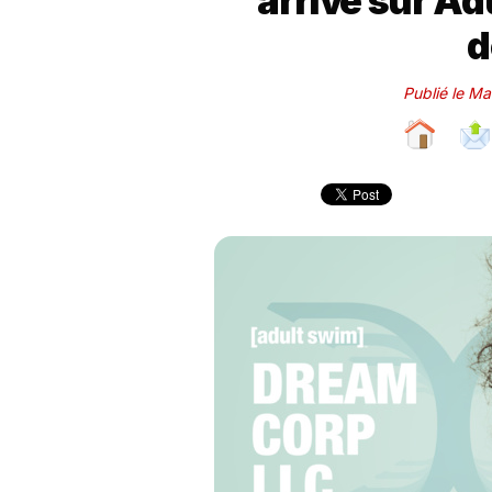
arrive sur Ad
d
Publié le M