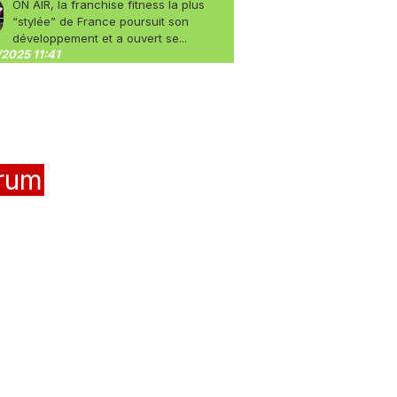
ON AIR, la franchise fitness la plus
“stylée” de France poursuit son
développement et a ouvert se...
2025 11:41
rum