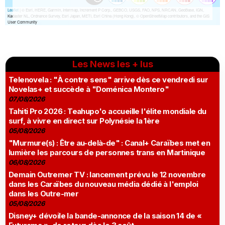
Les News les + lus
Telenovela : "À contre sens" arrive dès ce vendredi sur
Novelas+ et succède à "Doménica Montero"
07/08/2026
Tahiti Pro 2026 : Teahupo'o accueille l'élite mondiale du
surf, à vivre en direct sur Polynésie la 1ère
05/08/2026
"Murmure(s) : Être au-delà-de" : Canal+ Caraïbes met en
lumière les parcours de personnes trans en Martinique
06/08/2026
Demain Outremer TV : lancement prévu le 12 novembre
dans les Caraïbes du nouveau média dédié à l'emploi
dans les Outre-mer
05/08/2026
Disney+ dévoile la bande-annonce de la saison 14 de «