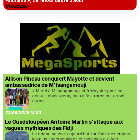
Futurama », de retour dès le 3 août
01/08/2026
Allison Pineau conquiert Mayotte et devient
ambassadrice de M'tsangamouji
« Merci à M'tsangamouji et à Mayotte pour cet
accueil chaleureux, cela m'est rarement arrivé
duran...
22/06/2026 13:00
Le Guadeloupéen Antoine Martin s'attaque aux
vagues mythiques des Fidji
Le rideau se lève aujourd’hui sur l’une des étapes
les plus spectaculaires et radicales du Worl...