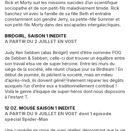
Rick et Morty suit les missions suicides d’un scientifique
sociopathe et de son petit-fils maladivement timide. Rick
Sanchez vit avec la famille de sa fille Beth et entraîne
constamment son gendre Jerry, sa petite-fille Summer et
son petit-fils Morty dans des escapades intergalactiques.
BIRDGIRL, SAISON 1 INEDITE
A PARTIR DU 2 JUILLET EN VOST
Judy Ken Sebben (alias Birdgirl) vient d’être nommée PDG
de Sebben & Sebben, celle-ci doit trouver un équilibre entre
son travail etsa vie de super héroïne. Entre les murs du
siège de la société, elle réunit chaque jour sa Birdteam ! En
début de journée, ils pilotent la société, mais en milieu
d’après-midi, ils doivent généralement réparer les dégâts
auxquels l’un d’entre eux a traditionnellement contribué !
Voilà le genre d’équipe de super-héros dont nous disposons
à l’instant T.
12 OZ. MOUSE SAISON 1 INEDITE
A PARTIR DU 9 JUILLET EN VOST dont 1 épisode
spécial Spider-Man
Une comédie en prise de vues réelles démontrant que la vie