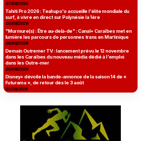
07/08/2026
Tahiti Pro 2026 : Teahupo'o accueille l'élite mondiale du
surf, à vivre en direct sur Polynésie la 1ère
05/08/2026
"Murmure(s) : Être au-delà-de" : Canal+ Caraïbes met en
lumière les parcours de personnes trans en Martinique
06/08/2026
Demain Outremer TV : lancement prévu le 12 novembre
dans les Caraïbes du nouveau média dédié à l'emploi
dans les Outre-mer
05/08/2026
Disney+ dévoile la bande-annonce de la saison 14 de «
Futurama », de retour dès le 3 août
01/08/2026