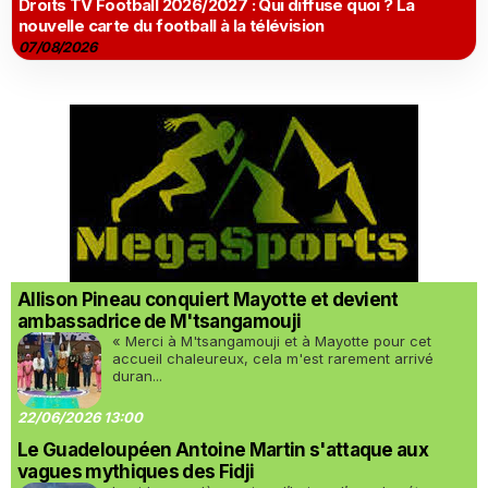
Droits TV Football 2026/2027 : Qui diffuse quoi ? La
nouvelle carte du football à la télévision
07/08/2026
Allison Pineau conquiert Mayotte et devient
ambassadrice de M'tsangamouji
« Merci à M'tsangamouji et à Mayotte pour cet
accueil chaleureux, cela m'est rarement arrivé
duran...
22/06/2026 13:00
Le Guadeloupéen Antoine Martin s'attaque aux
vagues mythiques des Fidji