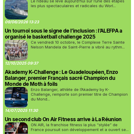
Le rideau se lève aujourd’hui sur l’une des étapes
les plus spectaculaires et radicales du Worl...
09/06/2026 13:23
Un tournoi sous le signe de l’inclusion : l’ALEFPA a
organisé le basketball challenge 2025
Ce vendredi 10 octobre, le Complexe Terre Sainte
Nelson Mandela de Saint-Pierre a vibré au rythm...
12/10/2025 09:37
Akademy K-Challenge : Le Guadeloupéen, Enzo
Balanger, premier Français sacré Champion du
Monde de Moth à foils
Enzo Balanger, athlète de l’Akademy by K-
Challenge, remporte son premier titre de Champion
du Mond...
14/07/2025 11:30
Un second club On Air Fitness arrive à La Réunion
ON AIR, la franchise fitness la plus “stylée” de
France poursuit son développement et a ouvert se...