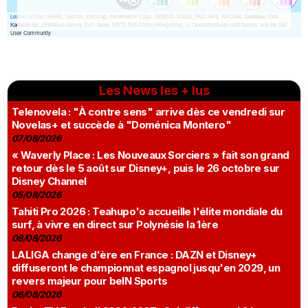
Les News les + lus
Telenovela : "À contre sens" arrive dès ce vendredi sur
Novelas+ et succède à "Doménica Montero"
07/08/2026
« Waverly Place : Les Nouveaux Sorciers » fait son grand
retour dès le 5 août sur Disney+, puis le 26 octobre sur
Disney Channel
05/08/2026
Tahiti Pro 2026 : Teahupo'o accueille l'élite mondiale du
surf, à vivre en direct sur Polynésie la 1ère
08/08/2026
LALIGA change d'ère en France : DAZN et Disney+
diffuseront le championnat espagnol jusqu'en 2029, un
revers majeur pour beIN Sports
06/08/2026