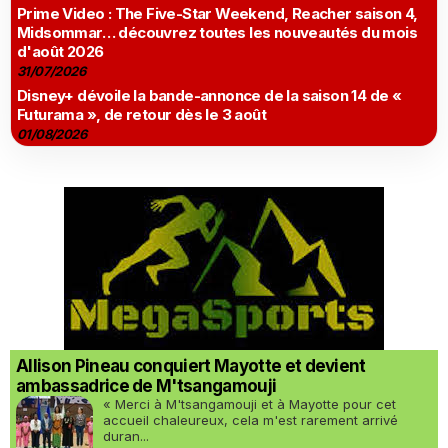
Prime Video : The Five-Star Weekend, Reacher saison 4,
Midsommar… découvrez toutes les nouveautés du mois
d'août 2026
31/07/2026
Disney+ dévoile la bande-annonce de la saison 14 de «
Futurama », de retour dès le 3 août
01/08/2026
Allison Pineau conquiert Mayotte et devient
ambassadrice de M'tsangamouji
« Merci à M'tsangamouji et à Mayotte pour cet
accueil chaleureux, cela m'est rarement arrivé
duran...