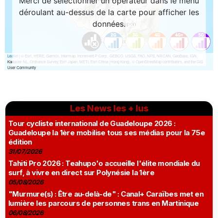
Les News les + lus
Tour cycliste international de Guadeloupe 2026 :
Guadeloupe la 1ère mobilise tous ses médias pour la 75e
édition
31/07/2026
Tahiti Pro 2026 : Teahupo'o accueille l'élite mondiale du
surf, à vivre en direct sur Polynésie la 1ère
05/08/2026
"Murmure(s) : Être au-delà-de" : Canal+ Caraïbes met en
lumière les parcours de personnes trans en Martinique
06/08/2026