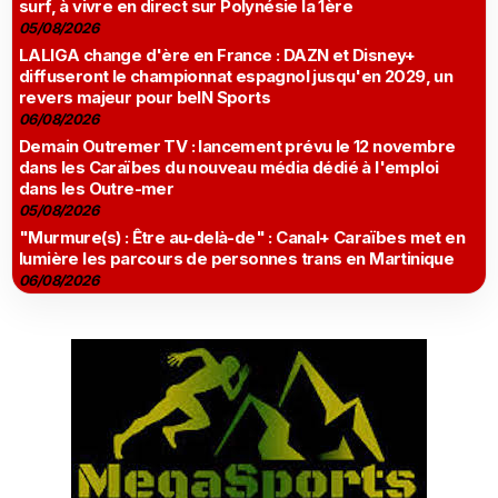
surf, à vivre en direct sur Polynésie la 1ère
05/08/2026
LALIGA change d'ère en France : DAZN et Disney+
diffuseront le championnat espagnol jusqu'en 2029, un
revers majeur pour beIN Sports
06/08/2026
Demain Outremer TV : lancement prévu le 12 novembre
dans les Caraïbes du nouveau média dédié à l'emploi
dans les Outre-mer
05/08/2026
"Murmure(s) : Être au-delà-de" : Canal+ Caraïbes met en
lumière les parcours de personnes trans en Martinique
06/08/2026