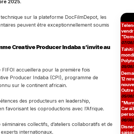
bre 2025
.
 technique sur la plateforme DocFilmDepot, les
ntaires peuvent être exceptionnellement soumis
Teleno
vendr
"Domé
07/08/
mme Creative Producer Indaba s’invite au
Tahiti
mondia
Polyné
05/08/
 FIFOI accueillera pour la première fois
Demai
ative Producer Indaba (CPI), programme de
12 no
nouve
nu sur le continent africain.
Outre
05/08/
pétences des producteurs en leadership,
"Murmu
 en favorisant les coproductions avec l’Afrique.
Caraï
perso
06/08/
éminaires collectifs, d’ateliers collaboratifs et de
Disne
experts internationaux.
saison