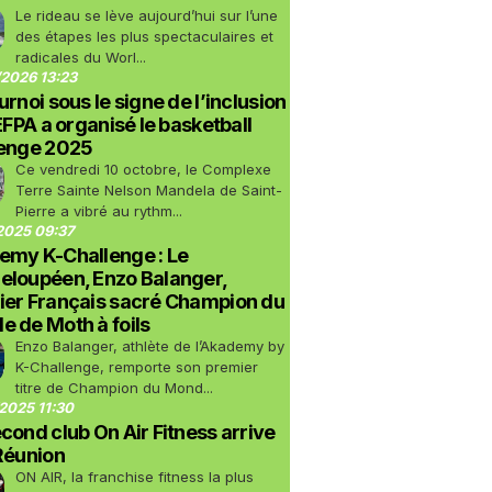
Le rideau se lève aujourd’hui sur l’une
des étapes les plus spectaculaires et
radicales du Worl...
2026 13:23
urnoi sous le signe de l’inclusion
LEFPA a organisé le basketball
lenge 2025
Ce vendredi 10 octobre, le Complexe
Terre Sainte Nelson Mandela de Saint-
Pierre a vibré au rythm...
2025 09:37
emy K-Challenge : Le
eloupéen, Enzo Balanger,
ier Français sacré Champion du
 de Moth à foils
Enzo Balanger, athlète de l’Akademy by
K-Challenge, remporte son premier
titre de Champion du Mond...
2025 11:30
cond club On Air Fitness arrive
Réunion
ON AIR, la franchise fitness la plus