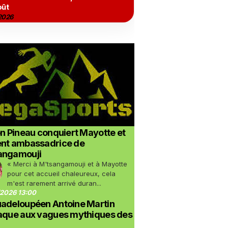
oût
2026
on Pineau conquiert Mayotte et
ent ambassadrice de
angamouji
« Merci à M'tsangamouji et à Mayotte
pour cet accueil chaleureux, cela
m'est rarement arrivé duran...
2026 13:00
uadeloupéen Antoine Martin
taque aux vagues mythiques des