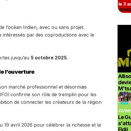
le 3 a
01/08/
de l’océan Indien, avec ou sans projet.
 intéressés par des coproductions avec le
ertes jusqu’au
5 octobre 2025
.
de l’ouverture
Allis
devi
, son marché professionnel et désormais
M'ts
FIFOI confirme son rôle de tremplin pour les
mbition de connecter les créateurs de la région
22/06/
Le G
s'at
19 avril 2026 pour célébrer la richesse et la
Fidji