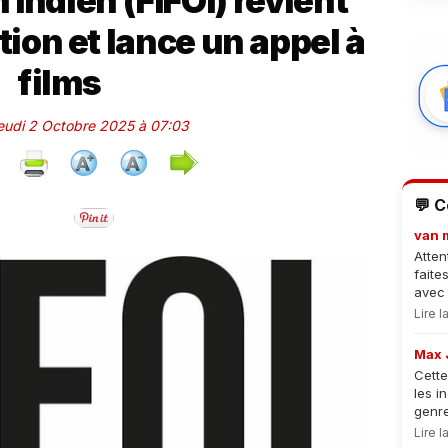
 Indien (FIFOI) revient
tion et lance un appel à
films
Jeudi 2 Octobre 2025 à 07:03
💬 
van 
Atten
faite
avec 
Lire 
Max 
Cette
les i
genre
Lire 