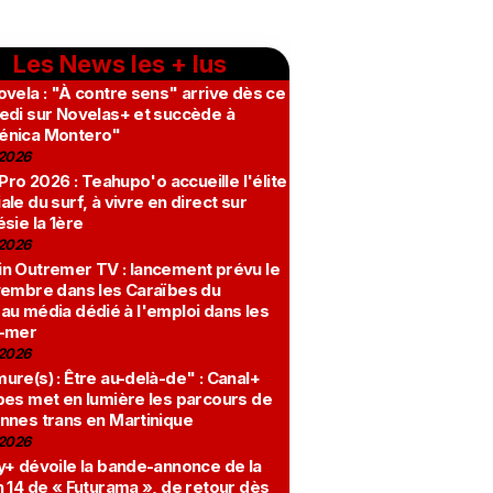
Les News les + lus
vela : "À contre sens" arrive dès ce
edi sur Novelas+ et succède à
nica Montero"
2026
 Pro 2026 : Teahupo'o accueille l'élite
le du surf, à vivre en direct sur
sie la 1ère
2026
n Outremer TV : lancement prévu le
vembre dans les Caraïbes du
au média dédié à l'emploi dans les
-mer
2026
re(s) : Être au-delà-de" : Canal+
bes met en lumière les parcours de
nnes trans en Martinique
2026
y+ dévoile la bande-annonce de la
 14 de « Futurama », de retour dès