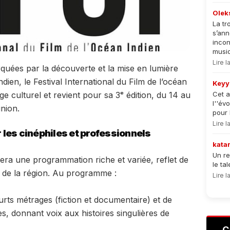
Olek
La tr
s’an
incon
musiqu
Lire 
rquées par la découverte et la mise en lumière
ien, le Festival International du Film de l’océan
Keyy
e culturel et revient pour sa 3ᵉ édition, du 14 au
Cet a
l''év
union.
pour 
Lire 
les cinéphiles et professionnels
kata
Un re
era une programmation riche et variée, reflet de
le ta
tés de la région. Au programme :
Lire 
rts métrages (fiction et documentaire) et de
, donnant voix aux histoires singulières de
C