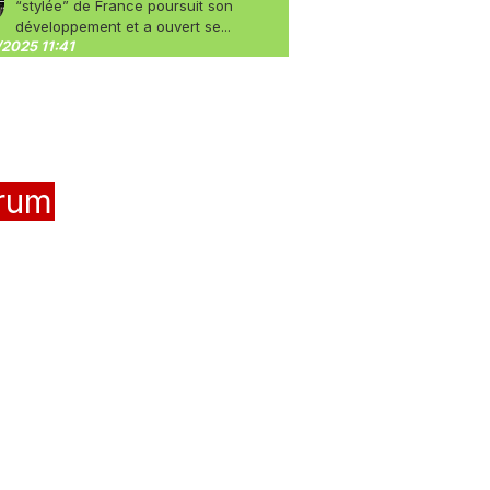
“stylée” de France poursuit son
développement et a ouvert se...
2025 11:41
rum