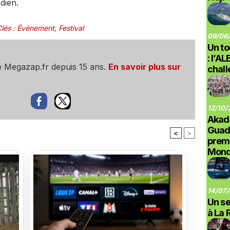
dien.
lés
:
Évènement
,
Festival
09/06/
Un to
: l’A
e Megazap.fr depuis 15 ans.
En savoir plus sur
chal
12/10/
Akad
Guad
<
>
prem
Monde
14/07/
Un se
à La 