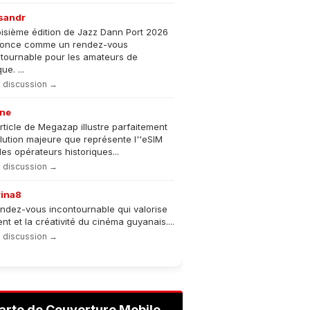
sandr
oisième édition de Jazz Dann Port 2026
nonce comme un rendez-vous
tournable pour les amateurs de
e. ...
la discussion →
ne
rticle de Megazap illustre parfaitement
olution majeure que représente l''eSIM
les opérateurs historiques...
la discussion →
rina8
ndez-vous incontournable qui valorise
lent et la créativité du cinéma guyanais....
la discussion →
arte de Couverture Mobile