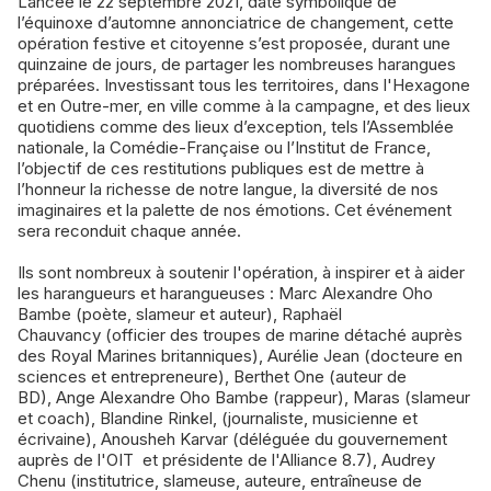
Lancée le 22 septembre 2021, date symbolique de
l’équinoxe d’automne annonciatrice de changement, cette
opération festive et citoyenne s’est proposée, durant une
quinzaine de jours, de partager les nombreuses harangues
préparées. Investissant tous les territoires, dans l'Hexagone
et en Outre-mer, en ville comme à la campagne, et des lieux
quotidiens comme des lieux d’exception, tels l’Assemblée
nationale, la Comédie-Française ou l’Institut de France,
l’objectif de ces restitutions publiques est de mettre à
l’honneur la richesse de notre langue, la diversité de nos
imaginaires et la palette de nos émotions. Cet événement
sera reconduit chaque année.
Ils sont nombreux à soutenir l'opération, à inspirer et à aider
les harangueurs et harangueuses : Marc Alexandre Oho
Bambe (poète, slameur et auteur), Raphaël
Chauvancy (officier des troupes de marine détaché auprès
des Royal Marines britanniques), Aurélie Jean (docteure en
sciences et entrepreneure), Berthet One (auteur de
BD), Ange Alexandre Oho Bambe (rappeur), Maras (slameur
et coach), Blandine Rinkel, (journaliste, musicienne et
écrivaine), Anousheh Karvar (déléguée du gouvernement
auprès de l'OIT et présidente de l'Alliance 8.7), Audrey
Chenu (institutrice, slameuse, auteure, entraîneuse de