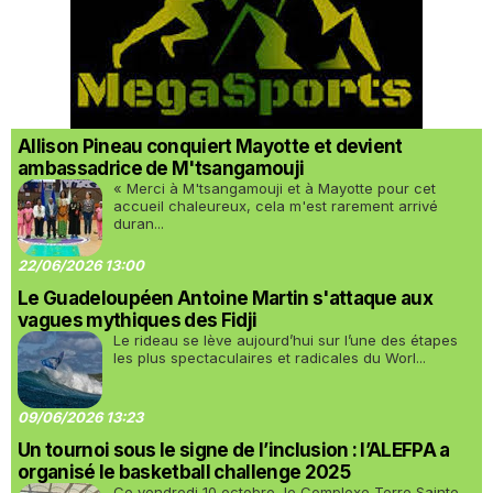
Allison Pineau conquiert Mayotte et devient
ambassadrice de M'tsangamouji
« Merci à M'tsangamouji et à Mayotte pour cet
accueil chaleureux, cela m'est rarement arrivé
duran...
22/06/2026 13:00
Le Guadeloupéen Antoine Martin s'attaque aux
vagues mythiques des Fidji
Le rideau se lève aujourd’hui sur l’une des étapes
les plus spectaculaires et radicales du Worl...
09/06/2026 13:23
Un tournoi sous le signe de l’inclusion : l’ALEFPA a
organisé le basketball challenge 2025
Ce vendredi 10 octobre, le Complexe Terre Sainte