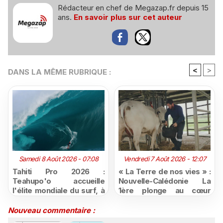
Rédacteur en chef de Megazap.fr depuis 15
ans.
En savoir plus sur cet auteur
<
>
DANS LA MÊME RUBRIQUE :
Samedi 8 Août 2026 - 07:08
Vendredi 7 Août 2026 - 12:07
Tahiti Pro 2026 :
« La Terre de nos vies » :
Teahupo'o accueille
Nouvelle-Calédonie La
l'élite mondiale du surf, à
1ère plonge au cœur
vivre en direct sur
d'une ruralité en pleine
Polynésie la 1ère
mutation
Nouveau commentaire :