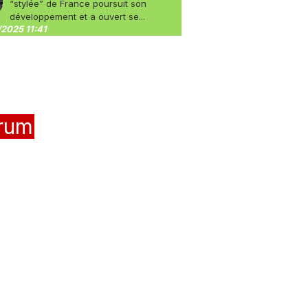
“stylée” de France poursuit son
développement et a ouvert se...
2025 11:41
rum