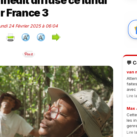
nédit diffusé ce lundi
r France 3
Lundi 24 Février 2025 à 06:04
💬 
van 
Atten
faite
avec 
Lire 
Max 
Cette
les i
genre
Lire 