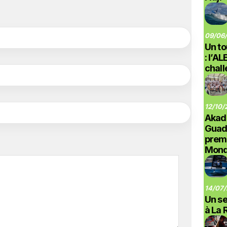
09/06/
Un to
: l’A
chal
12/10/
Akad
Guad
prem
Monde
14/07/
Un se
à La 