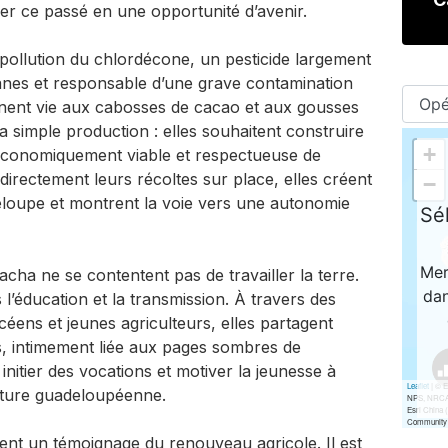
er ce passé en une opportunité d’avenir.
ollution du chlordécone, un pesticide largement
nanes et responsable d’une grave contamination
nent vie aux cabosses de cacao et aux gousses
a simple production : elles souhaitent construire
e économiquement viable et respectueuse de
irectement leurs récoltes sur place, elles créent
eloupe et montrent la voie vers une autonomie
cha ne se contentent pas de travailler la terre.
 l’éducation et la transmission. À travers des
céens et jeunes agriculteurs, elles partagent
es, intimement liée aux pages sombres de
: initier des vocations et motiver la jeunesse à
ulture guadeloupéenne.
nt un témoignage du renouveau agricole. Il est