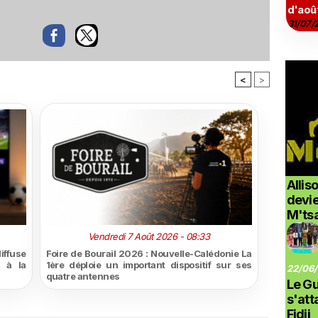
d'aoû
31/07/
<
>
Allis
devi
M'ts
Vendredi 7 Août 2026 - 08:33
iffuse
Foire de Bourail 2026 : Nouvelle-Calédonie La
l à la
1ère déploie un important dispositif sur ses
22/06/
quatre antennes
Le G
s'at
Fidji