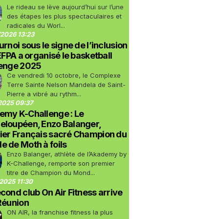
Le rideau se lève aujourd’hui sur l’une
des étapes les plus spectaculaires et
radicales du Worl...
2026 13:23
urnoi sous le signe de l’inclusion
LEFPA a organisé le basketball
lenge 2025
Ce vendredi 10 octobre, le Complexe
Terre Sainte Nelson Mandela de Saint-
Pierre a vibré au rythm...
2025 09:37
emy K-Challenge : Le
eloupéen, Enzo Balanger,
ier Français sacré Champion du
 de Moth à foils
Enzo Balanger, athlète de l’Akademy by
K-Challenge, remporte son premier
titre de Champion du Mond...
2025 11:30
cond club On Air Fitness arrive
Réunion
ON AIR, la franchise fitness la plus