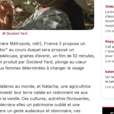
Olek
La tr
s’an
incon
musiqu
Lire 
© Docland Yard
Keyy
raire Métropole, ndlr), France 3 propose un
Cet a
oc" au cours duquel sera proposé un
l''év
adeloupe, graines d’avenir, un film de 52 minutes,
pour 
Lire 
t et produit par Docland Yard, plonge au cœur
eux femmes déterminées à changer le visage
kata
Un re
le ta
latières au monde, et Natacha, une agricultrice
Lire 
nvestir leur terre natale en redonnant vie aux
la vanille. Ces cultures, autrefois florissantes,
derrière elles un patrimoine oublié et une
ns un geste audacieux et visionnaire, ces
C