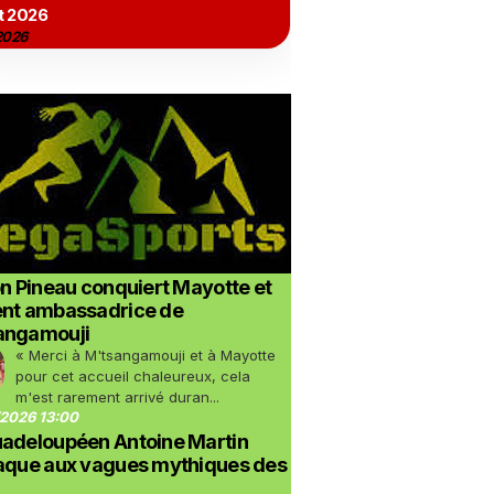
t 2026
2026
on Pineau conquiert Mayotte et
ent ambassadrice de
angamouji
« Merci à M'tsangamouji et à Mayotte
pour cet accueil chaleureux, cela
m'est rarement arrivé duran...
2026 13:00
uadeloupéen Antoine Martin
taque aux vagues mythiques des