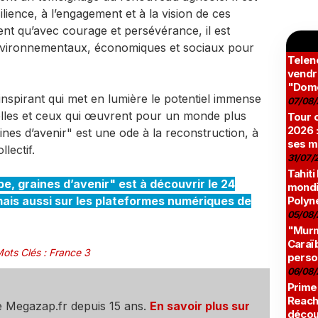
lience, à l’engagement et à la vision de ces
t qu’avec courage et persévérance, il est
environnementaux, économiques et sociaux pour
Teleno
vendr
"Domé
spirant qui met en lumière le potentiel immense
07/08/
elles et ceux qui œuvrent pour un monde plus
Tour c
2026 :
ines d’avenir" est une ode à la reconstruction, à
ses m
lectif.
31/07/
Tahiti
, graines d’avenir" est à découvrir le 24
mondia
Polyné
mais aussi sur les plateformes numériques de
05/08/
"Murmu
Caraï
ots Clés
:
France 3
perso
06/08/
Prime
Reach
e Megazap.fr depuis 15 ans.
En savoir plus sur
décou