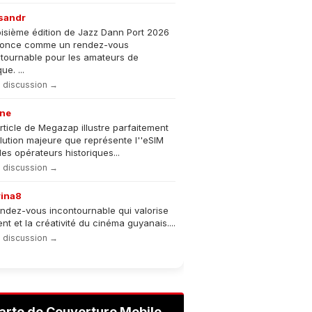
sandr
oisième édition de Jazz Dann Port 2026
nonce comme un rendez-vous
tournable pour les amateurs de
e. ...
la discussion →
ne
rticle de Megazap illustre parfaitement
olution majeure que représente l''eSIM
les opérateurs historiques...
la discussion →
rina8
ndez-vous incontournable qui valorise
lent et la créativité du cinéma guyanais....
la discussion →
arte de Couverture Mobile