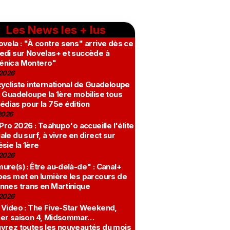
Les News les + lus
vela : "À contre sens" arrive dès ce
edi sur Novelas+ et succède à
nica Montero"
2026
ycliste international de Guadeloupe
 Guadeloupe la 1ère mobilise tous
édias pour la 75e édition
2026
 Pro 2026 : Teahupo'o accueille l'élite
le du surf, à vivre en direct sur
sie la 1ère
2026
re(s) : Être au-delà-de" : Canal+
bes met en lumière les parcours de
nnes trans en Martinique
2026
 Video : The Five-Star Weekend,
er saison 4, Midsommar…
vrez toutes les nouveautés du mois