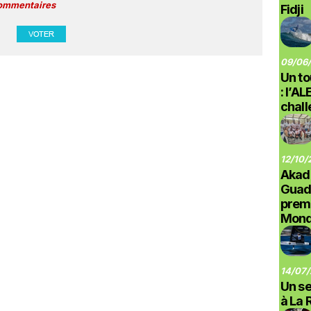
commentaires
Fidji
09/06/
Un to
: l’A
chal
12/10/
Akad
Guad
prem
Monde
14/07/
Un se
à La 