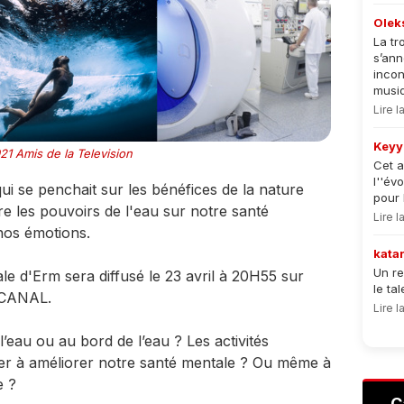
Olek
La tr
s’an
incon
musiqu
Lire 
Keyy
1 Amis de la Television
Cet a
l''év
 se penchait sur les bénéfices de la nature
pour 
 les pouvoirs de l'eau sur notre santé
Lire 
 nos émotions.
kata
Un re
e d'Erm sera diffusé le 23 avril à 20H55 sur
le ta
yCANAL.
Lire 
eau ou au bord de l’eau ? Les activités
der à améliorer notre santé mentale ? Ou même à
e ?
C