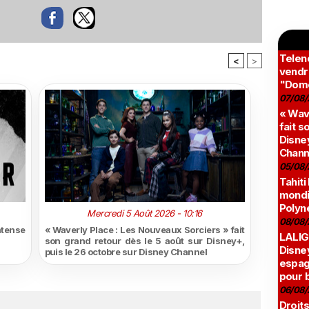
Teleno
<
>
vendr
"Domé
07/08/
« Wav
fait s
Disney
Chann
05/08/
Tahiti
mondia
Polyné
Mercredi 5 Août 2026 - 10:16
08/08/
ntense
« Waverly Place : Les Nouveaux Sorciers » fait
LALIG
son grand retour dès le 5 août sur Disney+,
Disne
puis le 26 octobre sur Disney Channel
espag
pour 
06/08/
Droits