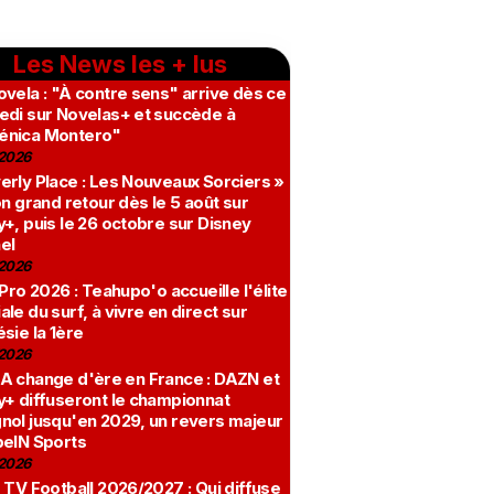
Les News les + lus
vela : "À contre sens" arrive dès ce
edi sur Novelas+ et succède à
nica Montero"
2026
erly Place : Les Nouveaux Sorciers »
on grand retour dès le 5 août sur
+, puis le 26 octobre sur Disney
el
2026
 Pro 2026 : Teahupo'o accueille l'élite
le du surf, à vivre en direct sur
sie la 1ère
2026
A change d'ère en France : DAZN et
y+ diffuseront le championnat
nol jusqu'en 2029, un revers majeur
beIN Sports
2026
 TV Football 2026/2027 : Qui diffuse