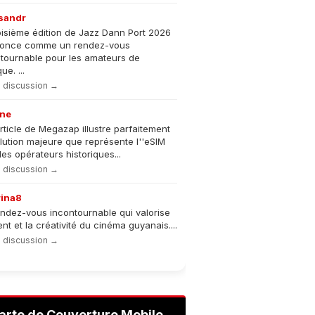
sandr
oisième édition de Jazz Dann Port 2026
nonce comme un rendez-vous
tournable pour les amateurs de
e. ...
la discussion →
ne
rticle de Megazap illustre parfaitement
olution majeure que représente l''eSIM
les opérateurs historiques...
la discussion →
rina8
ndez-vous incontournable qui valorise
lent et la créativité du cinéma guyanais....
la discussion →
arte de Couverture Mobile