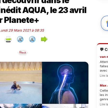
découvrir dans le
nédit AQUA, le 23 avril
r Planete+
 Lundi 29 Mars 2021 à 08:35
💬 
van 
Atten
faite
avec 
Lire 
Max 
Cette
les i
genre
Lire 