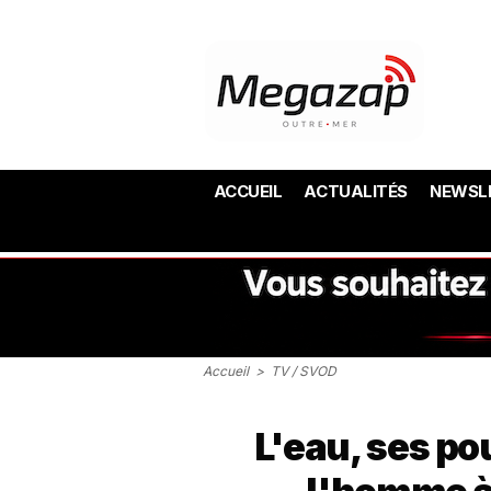
ACCUEIL
ACTUALITÉS
NEWSL
Accueil
>
TV / SVOD
L'eau, ses po