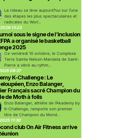
Le rideau se lève aujourd’hui sur l’une
des étapes les plus spectaculaires et
radicales du Worl...
2026 13:23
urnoi sous le signe de l’inclusion
LEFPA a organisé le basketball
lenge 2025
Ce vendredi 10 octobre, le Complexe
Terre Sainte Nelson Mandela de Saint-
Pierre a vibré au rythm...
2025 09:37
emy K-Challenge : Le
eloupéen, Enzo Balanger,
ier Français sacré Champion du
 de Moth à foils
Enzo Balanger, athlète de l’Akademy by
K-Challenge, remporte son premier
titre de Champion du Mond...
2025 11:30
cond club On Air Fitness arrive
Réunion