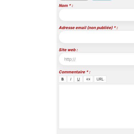
Nom * :
Adresse email (non publiée) * :
Site web :
Commentaire * :