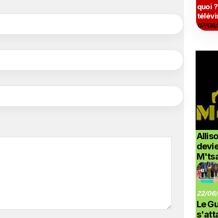
quoi ?
télévi
07/08/
Allis
devi
M'ts
22/06/
Le G
s'at