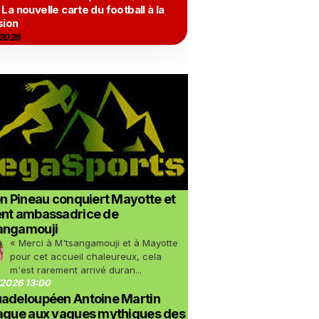
 La nouvelle carte du football à la
sion
2026
on Pineau conquiert Mayotte et
ent ambassadrice de
angamouji
« Merci à M'tsangamouji et à Mayotte
pour cet accueil chaleureux, cela
m'est rarement arrivé duran...
2026 13:00
uadeloupéen Antoine Martin
taque aux vagues mythiques des