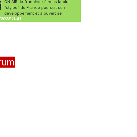
ON AIR, la franchise fitness la plus
“stylée” de France poursuit son
développement et a ouvert se...
2025 11:41
rum