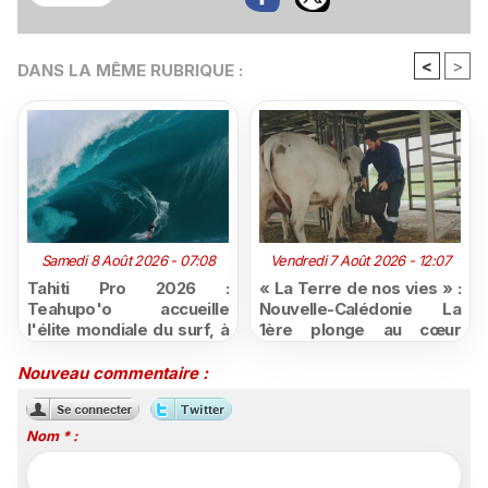
<
>
DANS LA MÊME RUBRIQUE :
Samedi 8 Août 2026 - 07:08
Vendredi 7 Août 2026 - 12:07
Tahiti Pro 2026 :
« La Terre de nos vies » :
Teahupo'o accueille
Nouvelle-Calédonie La
l'élite mondiale du surf, à
1ère plonge au cœur
vivre en direct sur
d'une ruralité en pleine
Polynésie la 1ère
mutation
Nouveau commentaire :
Nom * :