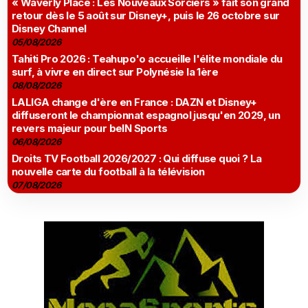
« Waverly Place : Les Nouveaux Sorciers » fait son grand
retour dès le 5 août sur Disney+, puis le 26 octobre sur
Disney Channel
05/08/2026
Tahiti Pro 2026 : Teahupo'o accueille l'élite mondiale du
surf, à vivre en direct sur Polynésie la 1ère
08/08/2026
LALIGA change d'ère en France : DAZN et Disney+
diffuseront le championnat espagnol jusqu'en 2029, un
revers majeur pour beIN Sports
06/08/2026
Droits TV Football 2026/2027 : Qui diffuse quoi ? La
nouvelle carte du football à la télévision
07/08/2026