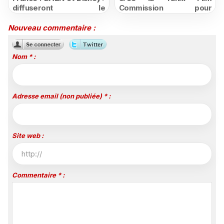
diffuseront le
Commission pour
championnat espagnol
structurer et promouvoir
jusqu'en 2029, un revers
sa filière audiovisuelle
Nouveau commentaire :
majeur pour beIN Sports
Nom * :
Adresse email (non publiée) * :
Site web :
Commentaire * :