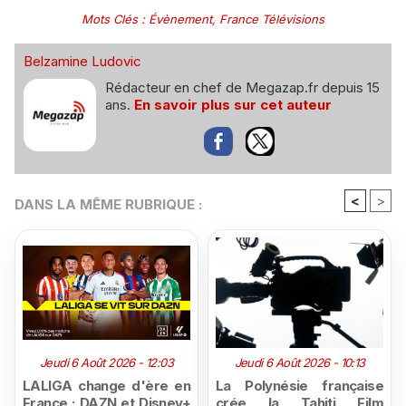
Mots Clés
:
Évènement
,
France Télévisions
Belzamine Ludovic
Rédacteur en chef de Megazap.fr depuis 15
ans.
En savoir plus sur cet auteur
<
>
DANS LA MÊME RUBRIQUE :
Jeudi 6 Août 2026 - 12:03
Jeudi 6 Août 2026 - 10:13
LALIGA change d'ère en
La Polynésie française
France : DAZN et Disney+
crée la Tahiti Film