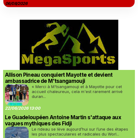
06/08/2026
Allison Pineau conquiert Mayotte et devient
ambassadrice de M'tsangamouji
« Merci à M'tsangamouji et à Mayotte pour cet
accueil chaleureux, cela m'est rarement arrivé
duran...
22/06/2026 13:00
Le Guadeloupéen Antoine Martin s'attaque aux
vagues mythiques des Fidji
Le rideau se lève aujourd’hui sur l’une des étapes
les plus spectaculaires et radicales du Worl...