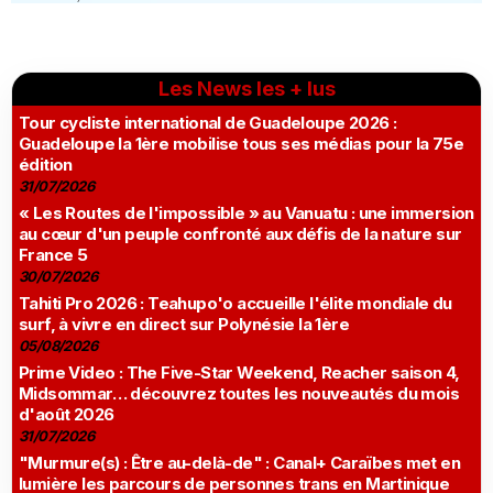
Les News les + lus
Tour cycliste international de Guadeloupe 2026 :
Guadeloupe la 1ère mobilise tous ses médias pour la 75e
édition
31/07/2026
« Les Routes de l'impossible » au Vanuatu : une immersion
au cœur d'un peuple confronté aux défis de la nature sur
France 5
30/07/2026
Tahiti Pro 2026 : Teahupo'o accueille l'élite mondiale du
surf, à vivre en direct sur Polynésie la 1ère
05/08/2026
Prime Video : The Five-Star Weekend, Reacher saison 4,
Midsommar… découvrez toutes les nouveautés du mois
d'août 2026
31/07/2026
"Murmure(s) : Être au-delà-de" : Canal+ Caraïbes met en
lumière les parcours de personnes trans en Martinique