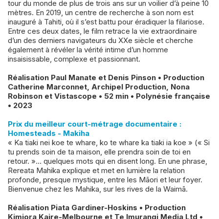
tour du monde de plus de trois ans sur un voilier d’à peine 10
mètres. En 2019, un centre de recherche à son nom est
inauguré à Tahiti, où il s’est battu pour éradiquer la filariose.
Entre ces deux dates, le film retrace la vie extraordinaire
d’un des derniers navigateurs du XXe siècle et cherche
également à révéler la vérité intime d’un homme
insaisissable, complexe et passionnant.
Réalisation Paul Manate et Denis Pinson • Production
Catherine Marconnet, Archipel Production, Nona
Robinson et Vistascope • 52 min • Polynésie française
• 2023
Prix du meilleur court-métrage documentaire :
Homesteads - Makiha
« Ka tiaki nei koe te whare, ko te whare ka tiaki ia koe » (« Si
tu prends soin de ta maison, elle prendra soin de toi en
retour. »… quelques mots qui en disent long. En une phrase,
Rereata Mahika explique et met en lumière la relation
profonde, presque mystique, entre les Māori et leur foyer.
Bienvenue chez les Mahika, sur les rives de la Waimā.
Réalisation Piata Gardiner-Hoskins • Production
Kimiora Kaire-Melbourne et Te Imurangi Media Ltd •