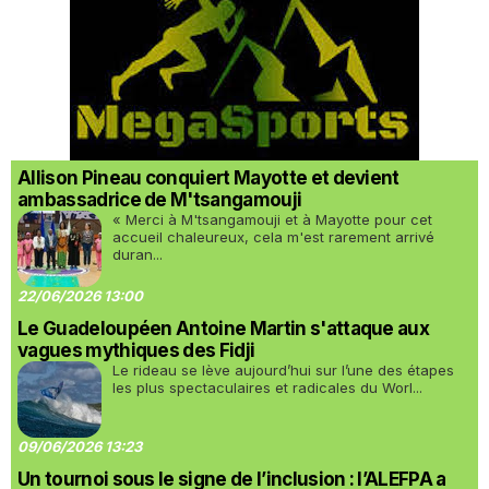
Allison Pineau conquiert Mayotte et devient
ambassadrice de M'tsangamouji
« Merci à M'tsangamouji et à Mayotte pour cet
accueil chaleureux, cela m'est rarement arrivé
duran...
22/06/2026 13:00
Le Guadeloupéen Antoine Martin s'attaque aux
vagues mythiques des Fidji
Le rideau se lève aujourd’hui sur l’une des étapes
les plus spectaculaires et radicales du Worl...
09/06/2026 13:23
Un tournoi sous le signe de l’inclusion : l’ALEFPA a