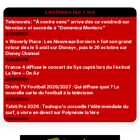
Les News les + lus
Telenovela : "À contre sens" arrive dès ce vendredi sur
Novelas+ et succède à "Doménica Montero"
07/08/2026
« Waverly Place : Les Nouveaux Sorciers » fait son grand
retour dès le 5 août sur Disney+, puis le 26 octobre sur
Disney Channel
05/08/2026
France 4 diffuse le concert de Sya capté lors du Festival
La 1ère – On Air
09/08/2026
Droits TV Football 2026/2027 : Qui diffuse quoi ? La
nouvelle carte du football à la télévision
07/08/2026
Tahiti Pro 2026 : Teahupo'o accueille l'élite mondiale du
surf, à vivre en direct sur Polynésie la 1ère
08/08/2026