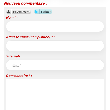
2026
aux créations de
Nouveau commentaire :
Nouvelle-Calédonie et de
Polynésie
Nom * :
Adresse email (non publiée) * :
Site web :
Commentaire * :