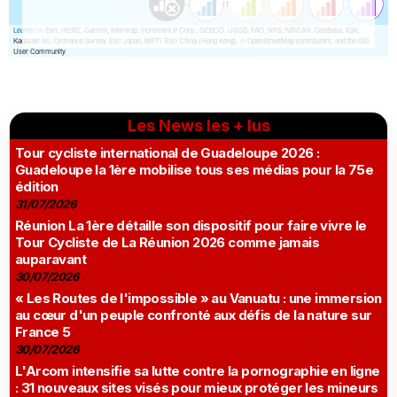
Les News les + lus
Tour cycliste international de Guadeloupe 2026 :
Guadeloupe la 1ère mobilise tous ses médias pour la 75e
édition
31/07/2026
Réunion La 1ère détaille son dispositif pour faire vivre le
Tour Cycliste de La Réunion 2026 comme jamais
auparavant
30/07/2026
« Les Routes de l'impossible » au Vanuatu : une immersion
au cœur d'un peuple confronté aux défis de la nature sur
France 5
30/07/2026
L'Arcom intensifie sa lutte contre la pornographie en ligne
: 31 nouveaux sites visés pour mieux protéger les mineurs