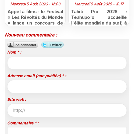
Mercredi 5 Août 2026 - 12:03
Mercredi 5 Août 2026 - 10:17
Appel à films : le Festival
Tahiti Pro 2026 :
« Les Révoltés du Monde
Teahupo'o accueille
» lance un concours de
l'élite mondiale du surf, à
courts-métrages pour les
vivre en direct sur
jeunes ultramarins
Polynésie la 1ère
Nouveau commentaire :
Nom * :
Adresse email (non publiée) * :
Site web :
Commentaire * :