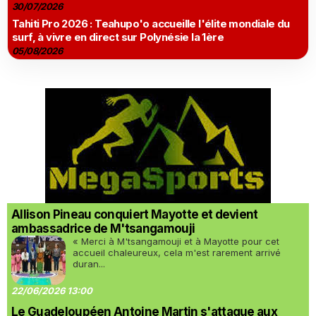
30/07/2026
Tahiti Pro 2026 : Teahupo'o accueille l'élite mondiale du
surf, à vivre en direct sur Polynésie la 1ère
05/08/2026
Allison Pineau conquiert Mayotte et devient
ambassadrice de M'tsangamouji
« Merci à M'tsangamouji et à Mayotte pour cet
accueil chaleureux, cela m'est rarement arrivé
duran...
22/06/2026 13:00
Le Guadeloupéen Antoine Martin s'attaque aux