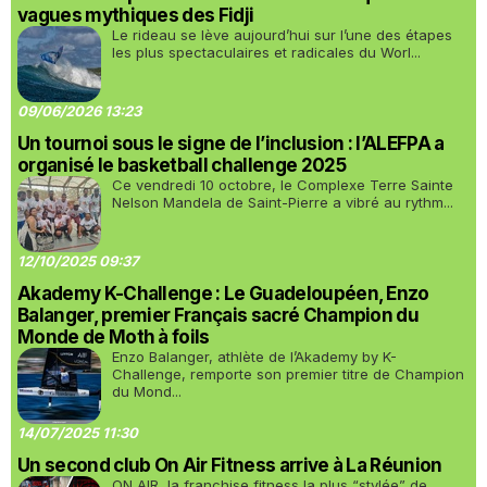
vagues mythiques des Fidji
Le rideau se lève aujourd’hui sur l’une des étapes
les plus spectaculaires et radicales du Worl...
09/06/2026 13:23
Un tournoi sous le signe de l’inclusion : l’ALEFPA a
organisé le basketball challenge 2025
Ce vendredi 10 octobre, le Complexe Terre Sainte
Nelson Mandela de Saint-Pierre a vibré au rythm...
12/10/2025 09:37
Akademy K-Challenge : Le Guadeloupéen, Enzo
Balanger, premier Français sacré Champion du
Monde de Moth à foils
Enzo Balanger, athlète de l’Akademy by K-
Challenge, remporte son premier titre de Champion
du Mond...
14/07/2025 11:30
Un second club On Air Fitness arrive à La Réunion
ON AIR, la franchise fitness la plus “stylée” de