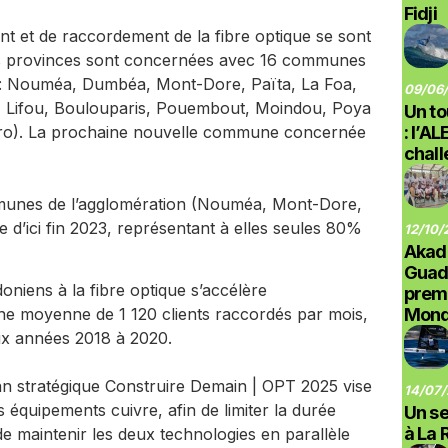
Fidji
nt et de raccordement de la fibre optique se sont
les provinces sont concernées avec 16 communes
re : Nouméa, Dumbéa, Mont-Dore, Païta, La Foa,
09/06/
, Lifou, Boulouparis, Pouembout, Moindou, Poya
Un to
oro). La prochaine nouvelle commune concernée
: l’A
chal
mmunes de l’agglomération (Nouméa, Mont-Dore,
 d’ici fin 2023, représentant à elles seules 80%
12/10/
Akad
Guad
niens à la fibre optique s’accélère
prem
e moyenne de 1 120 clients raccordés par mois,
Monde
ux années 2018 à 2020.
lan stratégique Construire Demain | OPT 2025 vise
14/07/
es équipements cuivre, afin de limiter la durée
Un se
à La 
de maintenir les deux technologies en parallèle