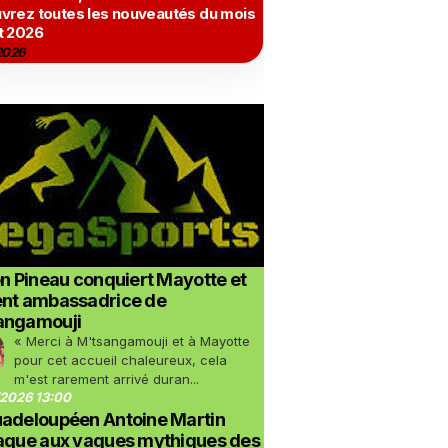
vrez toutes les nouveautés du mois
t 2026
2026
on Pineau conquiert Mayotte et
ent ambassadrice de
angamouji
« Merci à M'tsangamouji et à Mayotte
pour cet accueil chaleureux, cela
m'est rarement arrivé duran...
2026 13:00
uadeloupéen Antoine Martin
taque aux vagues mythiques des