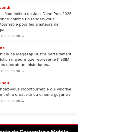
sandr
oisième édition de Jazz Dann Port 2026
nonce comme un rendez-vous
tournable pour les amateurs de
e. ...
la discussion →
ne
rticle de Megazap illustre parfaitement
olution majeure que représente l''eSIM
les opérateurs historiques...
la discussion →
rina8
ndez-vous incontournable qui valorise
lent et la créativité du cinéma guyanais....
la discussion →
arte de Couverture Mobile