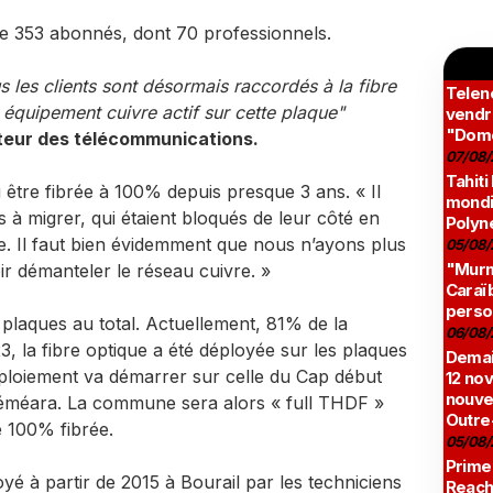
de 353 abonnés, dont 70 professionnels.
s les clients sont désormais raccordés à la fibre
Teleno
n équipement cuivre actif sur cette plaque"
vendr
"Domé
cteur des télécommunications.
07/08/
Tahiti
 être fibrée à 100% depuis presque 3 ans. « Il
mondia
s à migrer, qui étaient bloqués de leur côté en
Polyné
ue. Il faut bien évidemment que nous n’ayons plus
05/08/
"Murmu
 démanteler le réseau cuivre. »
Caraï
perso
laques au total. Actuellement, 81% de la
06/08/
 la fibre optique a été déployée sur les plaques
Demai
ploiement va démarrer sur celle du Cap début
12 no
nouve
Néméara. La commune sera alors « full THDF »
Outre
e 100% fibrée.
05/08/
Prime
yé à partir de 2015 à Bourail par les techniciens
Reach