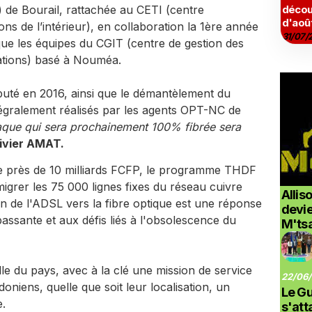
) de Bourail, rattachée au CETI (centre
décou
d'aoû
ns de l’intérieur), en collaboration la 1ère année
31/07/
que les équipes du CGIT (centre de gestion des
ations) basé à Nouméa.
té en 2016, ainsi que le démantèlement du
tégralement réalisés par les agents OPT-NC de
aque qui sera prochainement 100% fibrée sera
livier AMAT.
e près de 10 milliards FCFP, le programme THDF
migrer les 75 000 lignes fixes du réseau cuivre
Allis
ion de l'ADSL vers la fibre optique est une réponse
devi
assante et aux défis liés à l'obsolescence du
M'ts
chelle du pays, avec à la clé une mission de service
22/06/
doniens, quelle que soit leur localisation, un
Le G
e.
s'at