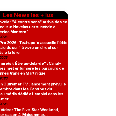
Les News les + lus
vela : "À contre sens" arrive dès ce
edi sur Novelas+ et succède à
nica Montero"
2026
 Pro 2026 : Teahupo'o accueille l'élite
le du surf, à vivre en direct sur
sie la 1ère
2026
re(s) : Être au-delà-de" : Canal+
bes met en lumière les parcours de
nnes trans en Martinique
2026
n Outremer TV : lancement prévu le
vembre dans les Caraïbes du
au média dédié à l'emploi dans les
-mer
2026
 Video : The Five-Star Weekend,
er saison 4, Midsommar…