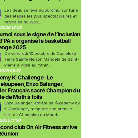
Le rideau se lève aujourd’hui sur l’une
des étapes les plus spectaculaires et
radicales du Worl...
2026 13:23
urnoi sous le signe de l’inclusion
LEFPA a organisé le basketball
lenge 2025
Ce vendredi 10 octobre, le Complexe
Terre Sainte Nelson Mandela de Saint-
Pierre a vibré au rythm...
2025 09:37
emy K-Challenge : Le
eloupéen, Enzo Balanger,
ier Français sacré Champion du
 de Moth à foils
Enzo Balanger, athlète de l’Akademy by
K-Challenge, remporte son premier
titre de Champion du Mond...
2025 11:30
cond club On Air Fitness arrive
Réunion