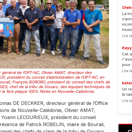
Olek
La tr
s’an
incon
musiqu
Lire 
Keyy
Cet a
l''év
pour 
Lire 
général de l’OPT-NC, Olivier AMAT, directeur des
, président du conseil d’administration de l’OPT-NC, en
ourail, François BORORO, président du conseil des chefs de
kata
GES, chef de la tribu de Gouaro, des équipes techniques de
Un re
oé la 1ère plaque 100% fibrée en Nouvelle-Calédonie.
le ta
Lire 
mas DE DECKKER, directeur général de l’Office
ions de Nouvelle-Calédonie, Olivier AMAT,
, Yoann LECOURIEUX, président du conseil
présence de Patrick ROBELIN, maire de Bourail,
seil des chefs de clans de la tribu de Gouaro,
C