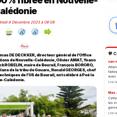
100% fibrée en Nouvelle-
alédonie
ndredi 8 Décembre 2023 à 06:08
💬 
mas DE DECKKER, directeur général de l’Office
ions de Nouvelle-Calédonie, Olivier AMAT, Yoann
van 
ck ROBELIN, maire de Bourail, François BORORO,
Atten
clans de la tribu de Gouaro, Ronald GEORGES, chef
faite
echniques de l’US de Bourail, ont célébré à Poé la
avec 
le-Calédonie.
Lire 
Max 
Cette
les i
genre
Lire 