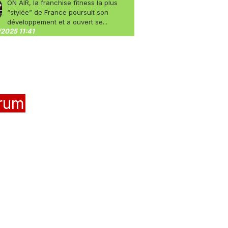
ON AIR, la franchise fitness la plus
“stylée” de France poursuit son
développement et a ouvert se...
2025 11:41
rum