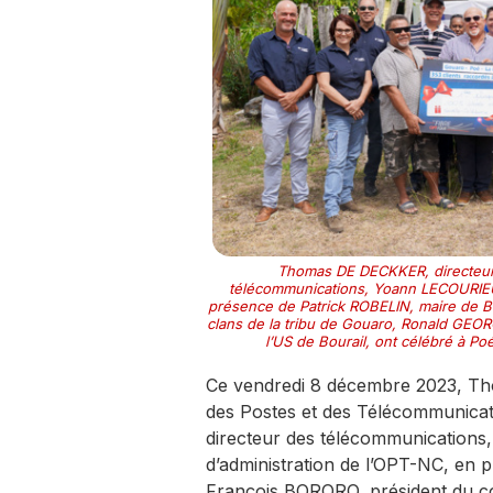
Thomas DE DECKKER, directeur 
télécommunications, Yoann LECOURIEUX
présence de Patrick ROBELIN, maire de B
clans de la tribu de Gouaro, Ronald GEOR
l’US de Bourail, ont célébré à P
Ce vendredi 8 décembre 2023, Tho
des Postes et des Télécommunicat
directeur des télécommunications
d’administration de l’OPT-NC, en 
François BORORO, président du con