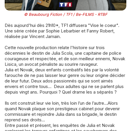
© Beaubourg Fiction / TF1 / Be-FILMS - RTBF
Dès aujourd'hui dès 21h10*, TF1 diffusera "Vise le coeur".
Une série créée par Sophie Lebarbier et Fanny Robert,
réalisée par Vincent Jamain.
Cette nouvelle production relate l'histoire sur trois
décennies le destin de Julia Scola, une capitaine de police
courageuse et respectée, et de son meilleur ennemi, Novak
Lisica, un avocat pénaliste au sourire ravageur.
Julia et Novak, deux enfants combatifs liés par la volonté
farouche de ne pas laisser leur genre ou leur origine décider
de leur futur. Deux ados passionnés qui se sont aimés
envers et contre tous… Deux adultes qui ne se parlent plus
depuis vingt ans. Pourquoi ? Quel drame les a séparés ?
Ils ont construit leur vie loin, très loin l’un de l’autre…Alors
quand Novak plaque son prestigieux cabinet pour devenir
commissaire et rejoindre Julia dans sa brigade, le destin
reprend ses droits…
Entre passé et présent, les enquêtes de Julia et Novak
explorent les terreurs enfantines et les cauchemars des