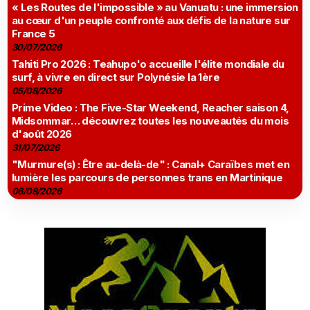
« Les Routes de l'impossible » au Vanuatu : une immersion
au cœur d'un peuple confronté aux défis de la nature sur
France 5
30/07/2026
Tahiti Pro 2026 : Teahupo'o accueille l'élite mondiale du
surf, à vivre en direct sur Polynésie la 1ère
05/08/2026
Prime Video : The Five-Star Weekend, Reacher saison 4,
Midsommar… découvrez toutes les nouveautés du mois
d'août 2026
31/07/2026
"Murmure(s) : Être au-delà-de" : Canal+ Caraïbes met en
lumière les parcours de personnes trans en Martinique
06/08/2026