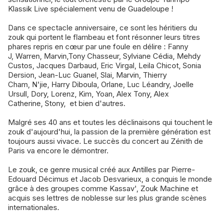
Klassik Live spécialement venu de Guadeloupe !
Dans ce spectacle anniversaire, ce sont les héritiers du
zouk qui portent le flambeau et font résonner leurs titres
phares repris en cœur par une foule en délire : Fanny
J, Warren, Marvin,Tony Chasseur, Sylviane Cédia, Mehdy
Custos, Jacques Darbaud, Eric Virgal, Leila Chicot, Sonia
Dersion, Jean-Luc Guanel, Slai, Marvin, Thierry
Cham, N'jie, Harry Diboula, Orlane, Luc Léandry, Joelle
Ursull, Dory, Lorenz, Kim, Yoan, Alex Tony, Alex
Catherine, Stony, et bien d'autres.
Malgré ses 40 ans et toutes les déclinaisons qui touchent le
zouk d'aujourd'hui, la passion de la première génération est
toujours aussi vivace. Le succès du concert au Zénith de
Paris va encore le démontrer.
Le zouk, ce genre musical créé aux Antilles par Pierre-
Edouard Décimus et Jacob Desvarieux, a conquis le monde
grâce à des groupes comme Kassav', Zouk Machine et
acquis ses lettres de noblesse sur les plus grande scènes
internationales.