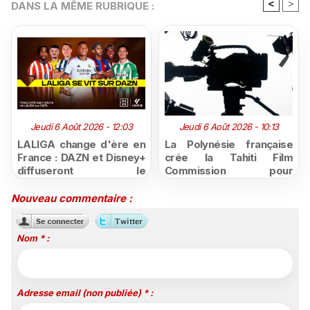
<
>
DANS LA MÊME RUBRIQUE :
Jeudi 6 Août 2026 - 12:03
Jeudi 6 Août 2026 - 10:13
LALIGA change d'ère en
La Polynésie française
France : DAZN et Disney+
crée la Tahiti Film
diffuseront le
Commission pour
championnat espagnol
structurer et promouvoir
jusqu'en 2029, un revers
sa filière audiovisuelle
Nouveau commentaire :
majeur pour beIN Sports
Nom * :
Adresse email (non publiée) * :