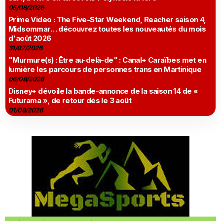
05/08/2026
Prime Video : The Five-Star Weekend, Reacher saison 4,
Midsommar… découvrez toutes les nouveautés du mois
d'août 2026
31/07/2026
"Murmure(s) : Être au-delà-de" : Canal+ Caraïbes met en
lumière les parcours de personnes trans en Martinique
06/08/2026
Disney+ dévoile la bande-annonce de la saison 14 de «
Futurama », de retour dès le 3 août
01/08/2026