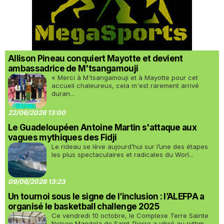
Allison Pineau conquiert Mayotte et devient
ambassadrice de M'tsangamouji
« Merci à M'tsangamouji et à Mayotte pour cet
accueil chaleureux, cela m'est rarement arrivé
duran...
22/06/2026 13:00
Le Guadeloupéen Antoine Martin s'attaque aux
vagues mythiques des Fidji
Le rideau se lève aujourd’hui sur l’une des étapes
les plus spectaculaires et radicales du Worl...
09/06/2026 13:23
Un tournoi sous le signe de l’inclusion : l’ALEFPA a
organisé le basketball challenge 2025
Ce vendredi 10 octobre, le Complexe Terre Sainte
Nelson Mandela de Saint-Pierre a vibré au rythm...