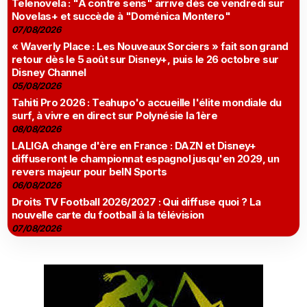
Telenovela : "À contre sens" arrive dès ce vendredi sur
Novelas+ et succède à "Doménica Montero"
07/08/2026
« Waverly Place : Les Nouveaux Sorciers » fait son grand
retour dès le 5 août sur Disney+, puis le 26 octobre sur
Disney Channel
05/08/2026
Tahiti Pro 2026 : Teahupo'o accueille l'élite mondiale du
surf, à vivre en direct sur Polynésie la 1ère
08/08/2026
LALIGA change d'ère en France : DAZN et Disney+
diffuseront le championnat espagnol jusqu'en 2029, un
revers majeur pour beIN Sports
06/08/2026
Droits TV Football 2026/2027 : Qui diffuse quoi ? La
nouvelle carte du football à la télévision
07/08/2026