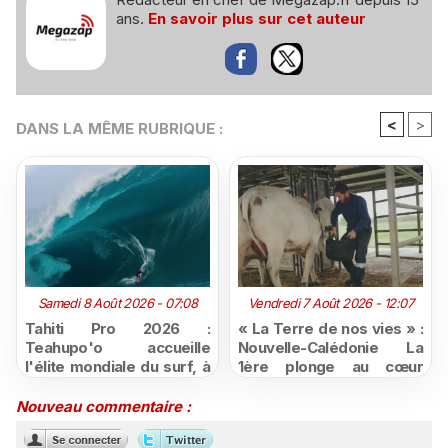
ans.
En savoir plus sur cet auteur
<
>
DANS LA MÊME RUBRIQUE :
Samedi 8 Août 2026 - 07:08
Vendredi 7 Août 2026 - 12:07
Tahiti Pro 2026 :
« La Terre de nos vies » :
Teahupo'o accueille
Nouvelle-Calédonie La
l'élite mondiale du surf, à
1ère plonge au cœur
vivre en direct sur
d'une ruralité en pleine
Polynésie la 1ère
mutation
Nouveau commentaire :