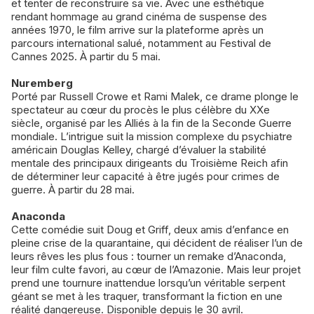
et tenter de reconstruire sa vie. Avec une esthétique
rendant hommage au grand cinéma de suspense des
années 1970, le film arrive sur la plateforme après un
parcours international salué, notamment au Festival de
Cannes 2025. À partir du 5 mai.
Nuremberg
Porté par Russell Crowe et Rami Malek, ce drame plonge le
spectateur au cœur du procès le plus célèbre du XXe
siècle, organisé par les Alliés à la fin de la Seconde Guerre
mondiale. L’intrigue suit la mission complexe du psychiatre
américain Douglas Kelley, chargé d’évaluer la stabilité
mentale des principaux dirigeants du Troisième Reich afin
de déterminer leur capacité à être jugés pour crimes de
guerre. À partir du 28 mai.
Anaconda
Cette comédie suit Doug et Griff, deux amis d’enfance en
pleine crise de la quarantaine, qui décident de réaliser l’un de
leurs rêves les plus fous : tourner un remake d’Anaconda,
leur film culte favori, au cœur de l’Amazonie. Mais leur projet
prend une tournure inattendue lorsqu’un véritable serpent
géant se met à les traquer, transformant la fiction en une
réalité dangereuse. Disponible depuis le 30 avril.