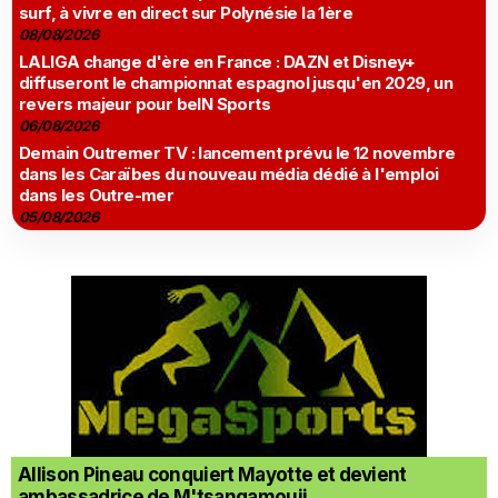
surf, à vivre en direct sur Polynésie la 1ère
08/08/2026
LALIGA change d'ère en France : DAZN et Disney+
diffuseront le championnat espagnol jusqu'en 2029, un
revers majeur pour beIN Sports
06/08/2026
Demain Outremer TV : lancement prévu le 12 novembre
dans les Caraïbes du nouveau média dédié à l'emploi
dans les Outre-mer
05/08/2026
Allison Pineau conquiert Mayotte et devient
ambassadrice de M'tsangamouji