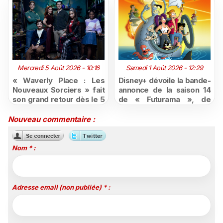
Mercredi 5 Août 2026 - 10:16
Samedi 1 Août 2026 - 12:29
« Waverly Place : Les
Disney+ dévoile la bande-
Nouveaux Sorciers » fait
annonce de la saison 14
son grand retour dès le 5
de « Futurama », de
août sur Disney+, puis le
retour dès le 3 août
26 octobre sur Disney
Nouveau commentaire :
Channel
Nom * :
Adresse email (non publiée) * :