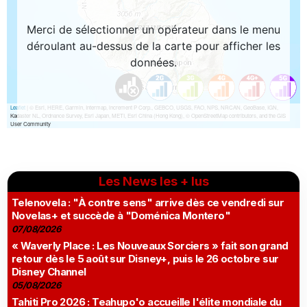
Les News les + lus
Telenovela : "À contre sens" arrive dès ce vendredi sur
Novelas+ et succède à "Doménica Montero"
07/08/2026
« Waverly Place : Les Nouveaux Sorciers » fait son grand
retour dès le 5 août sur Disney+, puis le 26 octobre sur
Disney Channel
05/08/2026
Tahiti Pro 2026 : Teahupo'o accueille l'élite mondiale du