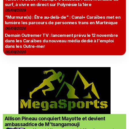
surf, à vivre en direct sur Polynésie la 1ère
05/08/2026
"Murmure(s) : Être au-delà-de" : Canal+ Caraïbes met en
lumière les parcours de personnes trans en Martinique
06/08/2026
Demain Outremer TV : lancement prévu le 12 novembre
dans les Caraïbes du nouveau média dédié à l'emploi
dans les Outre-mer
05/08/2026
Allison Pineau conquiert Mayotte et devient
ambassadrice de M'tsangamouji