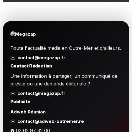
Toute l'actualité média en Outre-Mer et d'ailleurs.
✉️
contact@megazap.fr
Contact Rédaction
Une information à partager, un communiqué de
presse ou une demande éditoriale ?
✉️
contact@megazap.fr
Publicité
Adweb Réunion
✉️
contact@adweb-outremer.re
☎️ 02 62 97 32 00