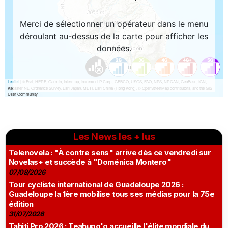
Les News les + lus
Telenovela : "À contre sens" arrive dès ce vendredi sur
Novelas+ et succède à "Doménica Montero"
07/08/2026
Tour cycliste international de Guadeloupe 2026 :
Guadeloupe la 1ère mobilise tous ses médias pour la 75e
édition
31/07/2026
Tahiti Pro 2026 : Teahupo'o accueille l'élite mondiale du