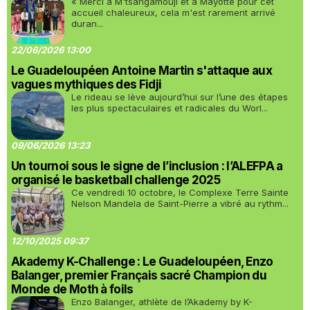
« Merci à M'tsangamouji et à Mayotte pour cet
accueil chaleureux, cela m'est rarement arrivé
duran...
22/06/2026 13:00
Le Guadeloupéen Antoine Martin s'attaque aux
vagues mythiques des Fidji
Le rideau se lève aujourd’hui sur l’une des étapes
les plus spectaculaires et radicales du Worl...
09/06/2026 13:23
Un tournoi sous le signe de l’inclusion : l’ALEFPA a
organisé le basketball challenge 2025
Ce vendredi 10 octobre, le Complexe Terre Sainte
Nelson Mandela de Saint-Pierre a vibré au rythm...
12/10/2025 09:37
Akademy K-Challenge : Le Guadeloupéen, Enzo
Balanger, premier Français sacré Champion du
Monde de Moth à foils
Enzo Balanger, athlète de l’Akademy by K-