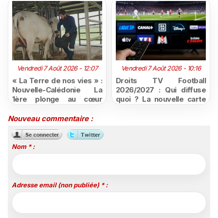
Vendredi 7 Août 2026 - 12:07
Vendredi 7 Août 2026 - 10:16
« La Terre de nos vies » :
Droits TV Football
Nouvelle-Calédonie La
2026/2027 : Qui diffuse
1ère plonge au cœur
quoi ? La nouvelle carte
d'une ruralité en pleine
du football à la télévision
mutation
Nouveau commentaire :
Nom * :
Adresse email (non publiée) * :