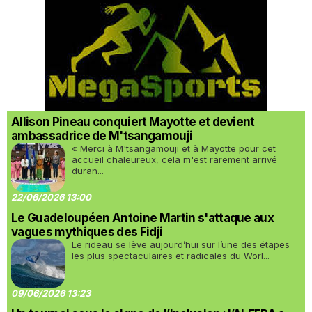
Allison Pineau conquiert Mayotte et devient
ambassadrice de M'tsangamouji
« Merci à M'tsangamouji et à Mayotte pour cet
accueil chaleureux, cela m'est rarement arrivé
duran...
22/06/2026 13:00
Le Guadeloupéen Antoine Martin s'attaque aux
vagues mythiques des Fidji
Le rideau se lève aujourd’hui sur l’une des étapes
les plus spectaculaires et radicales du Worl...
09/06/2026 13:23