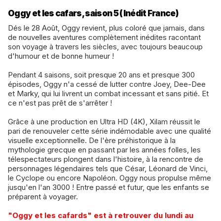
Oggy et les cafars, saison 5 (Inédit France)
Dés le 28 Août, Oggy revient, plus coloré que jamais, dans
de nouvelles aventures complètement inédites racontant
son voyage à travers les siècles, avec toujours beaucoup
d'humour et de bonne humeur !
​Pendant 4 saisons, soit presque 20 ans et presque 300
épisodes, Oggy n'a cessé de lutter contre Joey, Dee-Dee
et Marky, qui lui livrent un combat incessant et sans pitié. Et
ce n'est pas prêt de s'arrêter !
​Grâce à une production en Ultra HD (4K), Xilam réussit le
pari de renouveler cette série indémodable avec une qualité
visuelle exceptionnelle. De l'ère préhistorique à la
mythologie grecque en passant par les années folles, les
télespectateurs plongent dans l'histoire, à la rencontre de
personnages légendaires tels que César, Léonard de Vinci,
le Cyclope ou encore Napoléon. Oggy nous propulse même
jusqu'en l'an 3000 ! Entre passé et futur, que les enfants se
préparent à voyager.
​"Oggy et les cafards" est à retrouver du lundi au