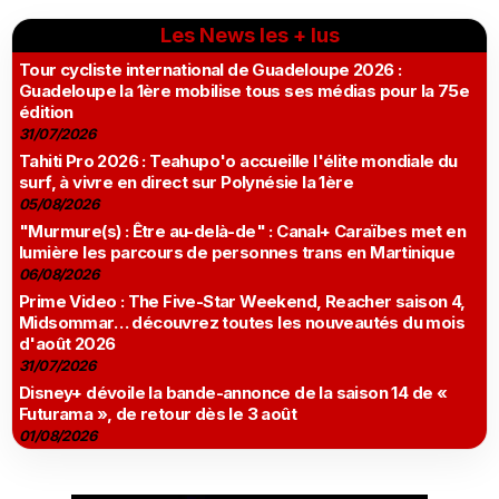
Les News les + lus
Tour cycliste international de Guadeloupe 2026 :
Guadeloupe la 1ère mobilise tous ses médias pour la 75e
édition
31/07/2026
Tahiti Pro 2026 : Teahupo'o accueille l'élite mondiale du
surf, à vivre en direct sur Polynésie la 1ère
05/08/2026
"Murmure(s) : Être au-delà-de" : Canal+ Caraïbes met en
lumière les parcours de personnes trans en Martinique
06/08/2026
Prime Video : The Five-Star Weekend, Reacher saison 4,
Midsommar… découvrez toutes les nouveautés du mois
d'août 2026
31/07/2026
Disney+ dévoile la bande-annonce de la saison 14 de «
Futurama », de retour dès le 3 août
01/08/2026