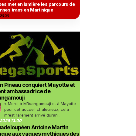
bes met en lumière les parcours de
nnes trans en Martinique
2026
on Pineau conquiert Mayotte et
ent ambassadrice de
angamouji
« Merci à M'tsangamouji et à Mayotte
pour cet accueil chaleureux, cela
m'est rarement arrivé duran...
2026 13:00
uadeloupéen Antoine Martin
taque aux vagues mythiques des