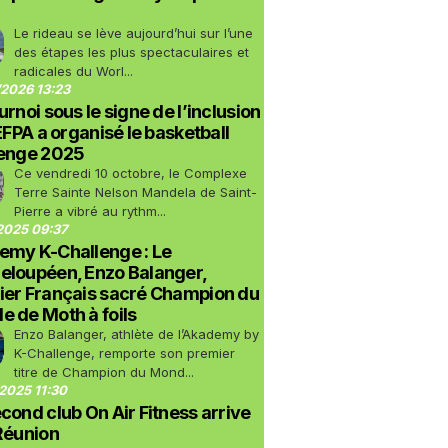
Le rideau se lève aujourd’hui sur l’une
des étapes les plus spectaculaires et
radicales du Worl...
2026 13:23
urnoi sous le signe de l’inclusion
LEFPA a organisé le basketball
lenge 2025
Ce vendredi 10 octobre, le Complexe
Terre Sainte Nelson Mandela de Saint-
Pierre a vibré au rythm...
2025 09:37
emy K-Challenge : Le
eloupéen, Enzo Balanger,
ier Français sacré Champion du
 de Moth à foils
Enzo Balanger, athlète de l’Akademy by
K-Challenge, remporte son premier
titre de Champion du Mond...
2025 11:30
cond club On Air Fitness arrive
Réunion