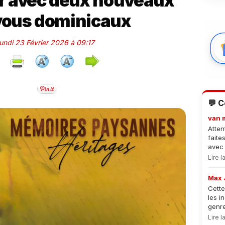
nir avec deux nouveaux
vous dominicaux
Lundi 23 Février 2026 à 09:17
💬 
van 
Atten
faite
avec 
Lire 
Max 
Cette
les i
genre
Lire 