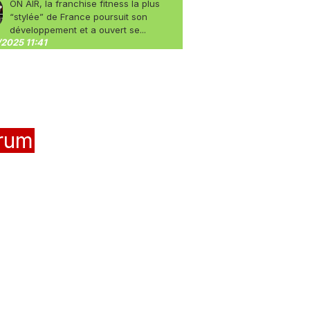
ON AIR, la franchise fitness la plus
“stylée” de France poursuit son
développement et a ouvert se...
2025 11:41
rum