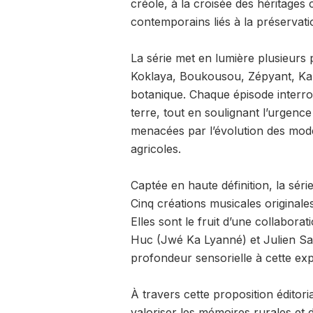
créole, à la croisée des héritages 
contemporains liés à la préservati
La série met en lumière plusieurs
Koklaya, Boukousou, Zépyant, Kam
botanique. Chaque épisode interrog
terre, tout en soulignant l’urgenc
menacées par l’évolution des modes
agricoles.
Captée en haute définition, la séri
Cinq créations musicales originale
Elles sont le fruit d’une collabor
Huc (Jwé Ka Lyanné) et Julien Sa
profondeur sensorielle à cette ex
À travers cette proposition éditor
valoriser les mémoires rurales et 