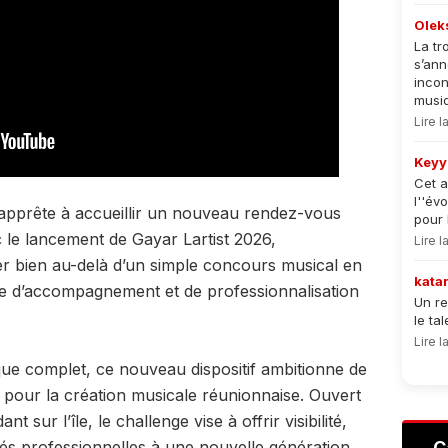
Olek
La tr
s’an
incon
musiqu
Lire 
Keyy
Cet a
l''év
apprête à accueillir un nouveau rendez-vous
pour 
 le lancement de Gayar Lartist 2026,
Lire 
ler bien au-delà d’un simple concours musical en
kata
 d’accompagnement et de professionnalisation
Un re
le ta
Lire 
ue complet, ce nouveau dispositif ambitionne de
pour la création musicale réunionnaise. Ouvert
 sur l’île, le challenge vise à offrir visibilité,
és professionnelles à une nouvelle génération
C