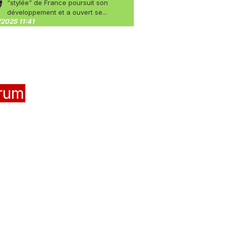
“stylée” de France poursuit son
développement et a ouvert se...
2025 11:41
rum