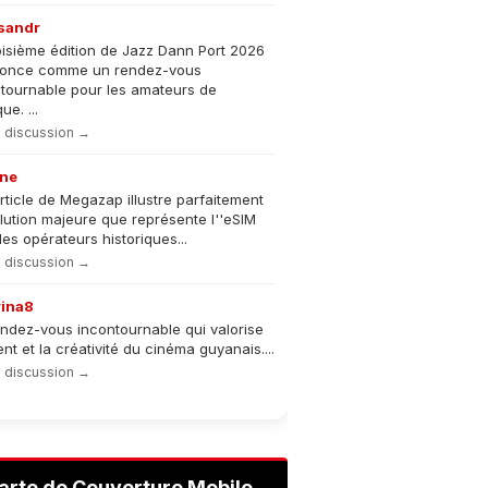
sandr
oisième édition de Jazz Dann Port 2026
nonce comme un rendez-vous
tournable pour les amateurs de
e. ...
la discussion →
ne
rticle de Megazap illustre parfaitement
olution majeure que représente l''eSIM
les opérateurs historiques...
la discussion →
rina8
ndez-vous incontournable qui valorise
lent et la créativité du cinéma guyanais....
la discussion →
arte de Couverture Mobile