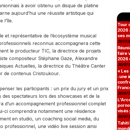
unionnais à avoir obtenu un disque de platine
rne aujourd’hui une réussite artistique qui
 l’île.
Tour c
2026 :
le et représentative de l’écosystème musical
ses m
31/07/
 professionnels reconnus accompagnera cette
Réunio
ent le producteur TIC, la directrice de projets
faire 
rtiste compositeur Stéphane Gaze, Alexandre
2026 
30/07/
ques Actuelles, la directrice du Théâtre Canter
« Les
eur de contenus Cristoukour.
: une
confro
Franc
nser les participants : un prix du jury et un prix
30/07/
s des spectateurs lors des showcases et de la
L'Arco
ciera d’un accompagnement professionnel complet
pornog
visés
lui-ci comprendra notamment une résidence
30/07/
ement en studio, un coaching social media, du
Tahiti
o professionnel, une vidéo live session ainsi
mondia