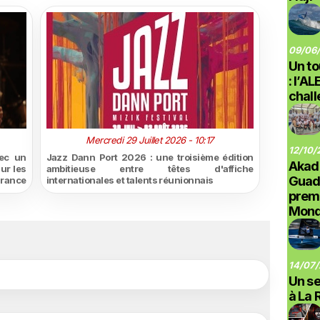
09/06/
Un to
: l’A
chal
Mercredi 29 Juillet 2026 - 10:17
12/10/
vec un
Jazz Dann Port 2026 : une troisième édition
Akad
ur les
ambitieuse entre têtes d'affiche
Guad
rance
internationales et talents réunionnais
prem
Monde
14/07/
Un se
à La 