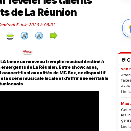
r révéler les talents
s de La Réunion
Vendredi 5 Juin 2026 à 08:31
💬 
 LA lance un nouveau tremplin musical destiné à
s émergents de La Réunion. Entre showcases,
van 
oncert final aux côtés de MC Box, ce dispositif
Atten
la scène musicale locale et d’offrir une véritable
faite
éunionnais
avec 
Lire 
Max 
Cette
les i
genre
Lire 