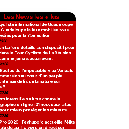
Les News les + lus
ycliste international de Guadeloupe
 Guadeloupe la 1ère mobilise tous
édias pour la 75e édition
2026
n La 1ère détaille son dispositif pour
vivre le Tour Cycliste de La Réunion
comme jamais auparavant
2026
 Routes de l'impossible » au Vanuatu
 immersion au cœur d'un peuple
nté aux défis de la nature sur
e 5
2026
m intensifie sa lutte contre la
raphie en ligne : 31 nouveaux sites
 pour mieux protéger les mineurs
2026
 Pro 2026 : Teahupo'o accueille l'élite
le du surf, à vivre en direct sur