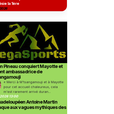
sie la 1ère
2026
on Pineau conquiert Mayotte et
ent ambassadrice de
angamouji
« Merci à M'tsangamouji et à Mayotte
pour cet accueil chaleureux, cela
m'est rarement arrivé duran...
2026 13:00
uadeloupéen Antoine Martin
taque aux vagues mythiques des