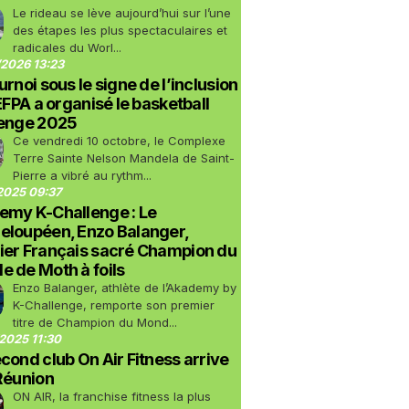
Le rideau se lève aujourd’hui sur l’une
des étapes les plus spectaculaires et
radicales du Worl...
2026 13:23
urnoi sous le signe de l’inclusion
LEFPA a organisé le basketball
lenge 2025
Ce vendredi 10 octobre, le Complexe
Terre Sainte Nelson Mandela de Saint-
Pierre a vibré au rythm...
2025 09:37
emy K-Challenge : Le
eloupéen, Enzo Balanger,
ier Français sacré Champion du
 de Moth à foils
Enzo Balanger, athlète de l’Akademy by
K-Challenge, remporte son premier
titre de Champion du Mond...
2025 11:30
cond club On Air Fitness arrive
Réunion
ON AIR, la franchise fitness la plus