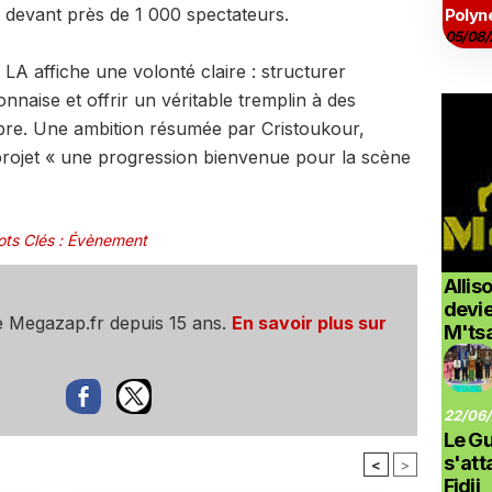
 devant près de 1 000 spectateurs.
Polyné
05/08/
LA affiche une volonté claire : structurer
onnaise et offrir un véritable tremplin à des
bre. Une ambition résumée par Cristoukour,
projet « une progression bienvenue pour la scène
ts Clés
:
Évènement
Allis
devi
e Megazap.fr depuis 15 ans.
En savoir plus sur
M'ts
22/06/
Le G
s'at
<
>
Fidji