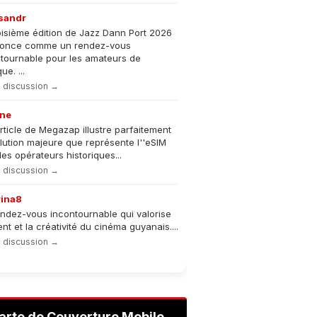
sandr
oisième édition de Jazz Dann Port 2026
nonce comme un rendez-vous
tournable pour les amateurs de
e. ...
la discussion →
ne
rticle de Megazap illustre parfaitement
olution majeure que représente l''eSIM
les opérateurs historiques...
la discussion →
rina8
ndez-vous incontournable qui valorise
lent et la créativité du cinéma guyanais....
la discussion →
arte de Couverture Mobile