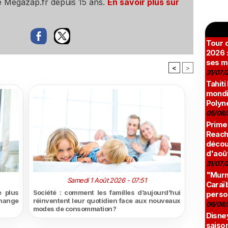
e Megazap.fr depuis 15 ans.
En savoir plus sur
Tour c
2026 :
ses m
<
>
31/07/
Tahiti
mondia
Polyné
05/08/
Prime
Reach
décou
d'aoû
31/07/
"Murmu
Samedi 1 Août 2026 - 07:51
Caraï
 plus
Société : comment les familles d’aujourd’hui
perso
hange
réinventent leur quotidien face aux nouveaux
06/08/
modes de consommation ?
Disne
saison