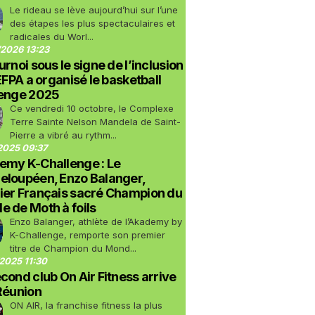
Le rideau se lève aujourd’hui sur l’une
des étapes les plus spectaculaires et
radicales du Worl...
2026 13:23
urnoi sous le signe de l’inclusion
LEFPA a organisé le basketball
lenge 2025
Ce vendredi 10 octobre, le Complexe
Terre Sainte Nelson Mandela de Saint-
Pierre a vibré au rythm...
2025 09:37
emy K-Challenge : Le
eloupéen, Enzo Balanger,
ier Français sacré Champion du
 de Moth à foils
Enzo Balanger, athlète de l’Akademy by
K-Challenge, remporte son premier
titre de Champion du Mond...
2025 11:30
cond club On Air Fitness arrive
Réunion
ON AIR, la franchise fitness la plus