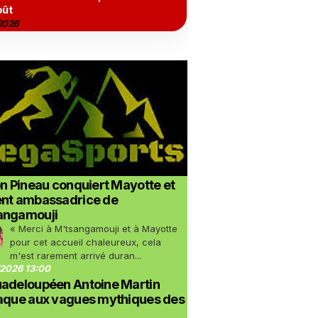
oût
2026
on Pineau conquiert Mayotte et
ent ambassadrice de
angamouji
« Merci à M'tsangamouji et à Mayotte
pour cet accueil chaleureux, cela
m'est rarement arrivé duran...
2026 13:00
uadeloupéen Antoine Martin
taque aux vagues mythiques des