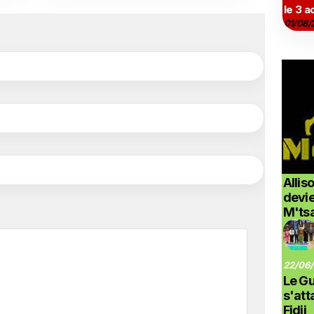
le 3 a
01/08/
Allis
devi
M'ts
22/06/
Le G
s'at
Fidji