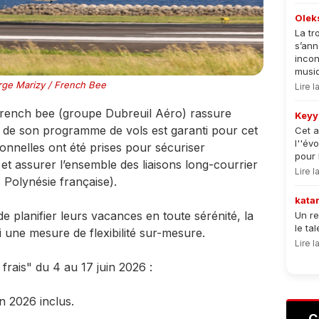
Olek
La tr
s’an
incon
musiqu
ge Marizy / French Bee
Lire 
French bee (groupe Dubreuil Aéro) rassure
Keyy
le de son programme de vols est garanti pour cet
Cet a
l''év
ionnelles ont été prises pour sécuriser
pour 
et assurer l’ensemble des liaisons long-courrier
Lire 
 Polynésie française).
kata
 planifier leurs vacances en toute sérénité, la
Un re
le ta
 une mesure de flexibilité sur-mesure.
Lire 
rais" du 4 au 17 juin 2026 :
n 2026 inclus.
C