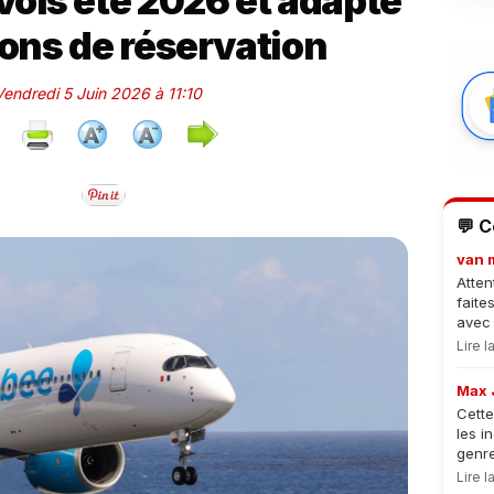
ols été 2026 et adapte
ions de réservation
 Vendredi 5 Juin 2026 à 11:10
💬 
van 
Atten
faite
avec 
Lire 
Max 
Cette
les i
genre
Lire 