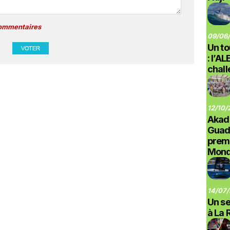
commentaires
09/06/
Un to
: l’A
chal
12/10/
Akad
Guad
prem
Monde
14/07/
Un se
à La 