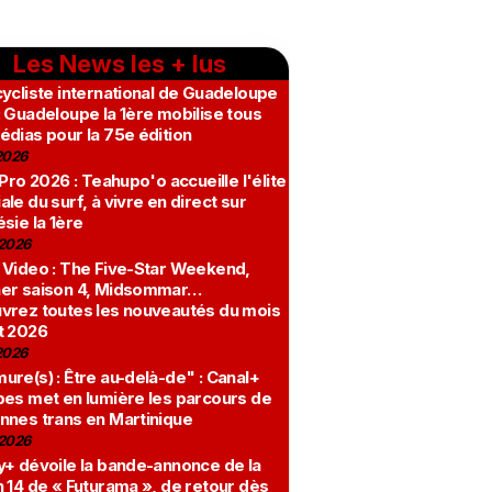
Les News les + lus
ycliste international de Guadeloupe
 Guadeloupe la 1ère mobilise tous
édias pour la 75e édition
2026
 Pro 2026 : Teahupo'o accueille l'élite
le du surf, à vivre en direct sur
sie la 1ère
2026
 Video : The Five-Star Weekend,
er saison 4, Midsommar…
vrez toutes les nouveautés du mois
t 2026
2026
re(s) : Être au-delà-de" : Canal+
bes met en lumière les parcours de
nnes trans en Martinique
2026
y+ dévoile la bande-annonce de la
 14 de « Futurama », de retour dès