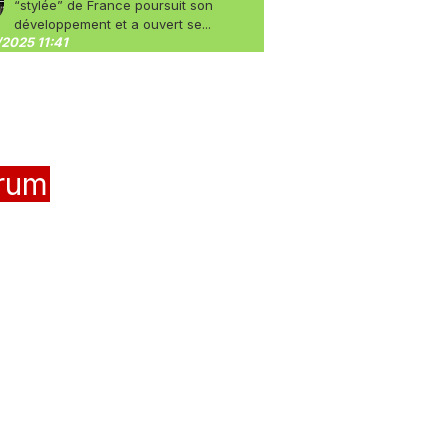
“stylée” de France poursuit son
développement et a ouvert se...
2025 11:41
rum