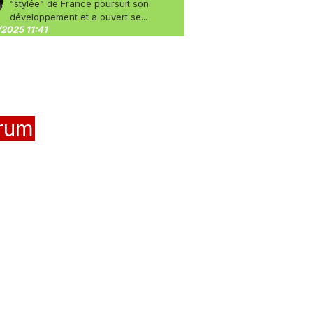
“stylée” de France poursuit son
développement et a ouvert se...
2025 11:41
rum