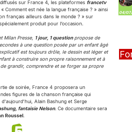
diffusés sur France 4, les plateformes
francetv
« Comment est née la langue française ? » ainsi
04/07/
on français ailleurs dans le monde ? » sur
, spécialement produit pour l’occasion
.
et Milan Presse,
1 jour, 1 question
propose de
secondes à une question posée par un enfant âgé
plicatif est toujours drôle, le dessin est léger et
Fo
'enfant à construire son propre raisonnement et à
t de grandir, comprendre et se forger sa propre
rtie de soirée, France 4 proposera un
ndes figures de la chanson française qui
e d'aujourd'hui, Alain Bashung et Serge
shung, fantaisie Nelson
. Ce documentaire sera
n Roussel
.