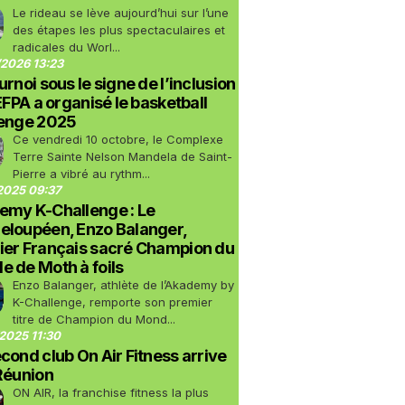
Le rideau se lève aujourd’hui sur l’une
des étapes les plus spectaculaires et
radicales du Worl...
2026 13:23
urnoi sous le signe de l’inclusion
LEFPA a organisé le basketball
lenge 2025
Ce vendredi 10 octobre, le Complexe
Terre Sainte Nelson Mandela de Saint-
Pierre a vibré au rythm...
2025 09:37
emy K-Challenge : Le
eloupéen, Enzo Balanger,
ier Français sacré Champion du
 de Moth à foils
Enzo Balanger, athlète de l’Akademy by
K-Challenge, remporte son premier
titre de Champion du Mond...
2025 11:30
cond club On Air Fitness arrive
Réunion
ON AIR, la franchise fitness la plus