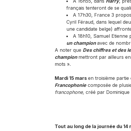
A 16h55, dans
Harry
, pré
français tenteront de se qual
A 17h30, France 3 propo
Cyril Féraud, dans lequel de
une candidate belge) affronte
A 18h10, Samuel Etienne 
un champion
avec de nombreu
A noter que
Des chiffres et des l
champion
mettront par ailleurs en
mots ».
Mardi 15 mars
en troisième parti
Francophonie
composée de plusie
francophone
,
créé par Dominique 
Tout au long de la journée du 14