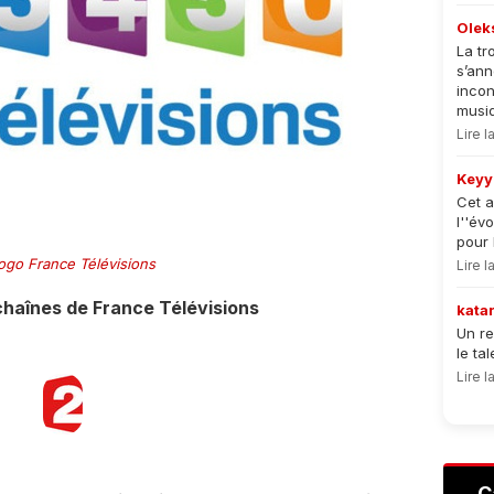
Olek
La tr
s’an
incon
musiqu
Lire 
Keyy
Cet a
l''év
pour 
ogo France Télévisions
Lire 
haînes de France Télévisions
kata
Un re
le ta
Lire 
C