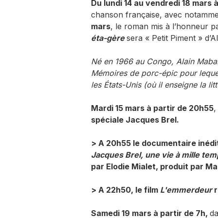
Du
lundi 14 au vendredi 18 mars 
chanson française, avec notamme
mars
, le roman mis à l’honneur 
éta-gère
sera « Petit Piment » d’A
Né en 1966 au Congo, Alain Mabanc
Mémoires de porc-épic pour lequel i
les États-Unis (où il enseigne la li
Mardi 15 mars à partir de 20h55
spéciale Jacques Brel.
> A 20h55
le documentaire inédit
Jacques Brel, une vie à mille tem
par Elodie Mialet, produit par M
> A 22h50,
le film
L'emmerdeur
r
Samedi 19 mars à partir de 7h,
d