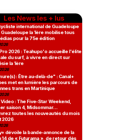
Les News les + lus
ycliste international de Guadeloupe
 Guadeloupe la 1ère mobilise tous
édias pour la 75e édition
2026
 Pro 2026 : Teahupo'o accueille l'élite
le du surf, à vivre en direct sur
sie la 1ère
2026
re(s) : Être au-delà-de" : Canal+
bes met en lumière les parcours de
nnes trans en Martinique
2026
 Video : The Five-Star Weekend,
er saison 4, Midsommar…
vrez toutes les nouveautés du mois
t 2026
2026
y+ dévoile la bande-annonce de la
 14 de « Futurama », de retour dès