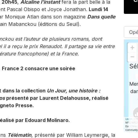
à 20h45
,
Alcaline l'instant
fera la part belle à la
nt Pascal Obispo et Joyce Jonathan.
Lundi 14
par Monique Atlan dans son magazine
Dans quelle
lain Mabanckou (éditions du Seuil).
kou est l’auteur de plusieurs romans, dont
l a reçu le prix Renaudot. Il partage sa vie entre
ttérature francophone) et la France.
,
France 2 consacre une soirée
 dans la collection
Un Jour, une histoire :
ps
présenté par Laurent Delahousse, réalisé
agneto Presse.
éalisé par Edouard Molinaro.
ans
Télématin
,
présenté par William Leymergie, la