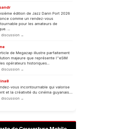
sandr
oisième édition de Jazz Dann Port 2026
nonce comme un rendez-vous
tournable pour les amateurs de
e. ...
la discussion →
ne
rticle de Megazap illustre parfaitement
olution majeure que représente l''eSIM
les opérateurs historiques...
la discussion →
rina8
ndez-vous incontournable qui valorise
lent et la créativité du cinéma guyanais....
la discussion →
arte de Couverture Mobile