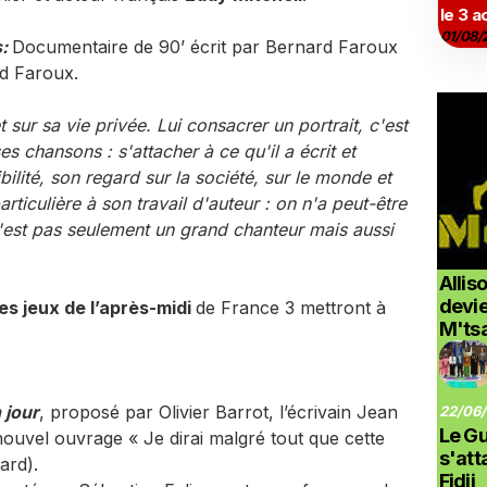
le 3 a
01/08/
s:
Documentaire de 90’ écrit par Bernard Faroux
rd Faroux.
 sur sa vie privée. Lui consacrer un portrait, c'est
s chansons : s'attacher à ce qu'il a écrit et
bilité, son regard sur la société, sur le monde et
articulière à son travail d'auteur : on n'a peut-être
n'est pas seulement un grand chanteur mais aussi
Allis
devi
es jeux de l’après-midi
de France 3 mettront à
M'ts
 jour
, proposé par Olivier Barrot, l’écrivain Jean
22/06/
Le G
uvel ouvrage « Je dirai malgré tout que cette
s'at
ard).
Fidji