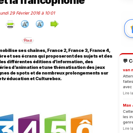
et la francophonie
Lundi 29 Février 2016 à 10:01
mobilise ses chaînes, France 2, France 3, France 4,
1ère et ses écrans qui proposeront des sujets et des
💬 
es différentes éditions d’information, des
éries d’animation et une thématisation des jeux
van 
agnes de spots et de nombreux prolongements sur
Atten
tv éducation et Culturebox.
faite
avec 
Lire 
Max 
Cette
les i
genre
Lire 