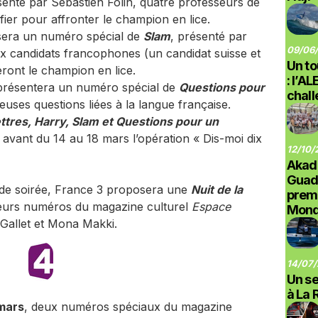
senté par Sébastien Folin, quatre professeurs de
ifier pour affronter le champion en lice.
sera un numéro spécial de
Slam
, présenté par
09/06/
ux candidats francophones (un candidat suisse et
Un to
ront le champion en lice.
: l’A
présentera un numéro spécial de
Questions pour
chal
ses questions liées à la langue française.
ettres, Harry, Slam et Questions pour un
 avant du 14 au 18 mars l’opération « Dis-moi dix
12/10/
Akad
Guad
e de soirée, France 3 proposera une
Nuit de la
prem
urs numéros du magazine culturel
Espace
Monde
Gallet et Mona Makki.
14/07/
Un se
à La 
 mars
, deux numéros spéciaux du magazine