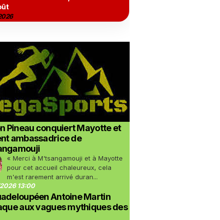
oût
2026
on Pineau conquiert Mayotte et
ent ambassadrice de
angamouji
« Merci à M'tsangamouji et à Mayotte
pour cet accueil chaleureux, cela
m'est rarement arrivé duran...
2026 13:00
uadeloupéen Antoine Martin
taque aux vagues mythiques des