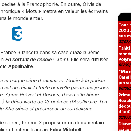
dédiée à la Francophonie. En outre, Olivia de
hronique « Mots » mettra en valeur les écrivains
ns le monde entier.
Tour c
2026 :
ses m
31/07/
Tahiti
 France 3 lancera dans sa case
Ludo
la 3ème
mondia
ion
En sortant de l’école
(13x3’). Elle sera diffusée
Polyné
05/08/
oète
Apollinaire
.
"Murmu
Caraï
re et unique série d’animation dédiée à la poésie
perso
on est de réunir la toute nouvelle garde des jeunes
06/08/
ise. Après Prévert et Desnos, dans cette 3ème
Prime
Reach
t à la découverte de 13 poèmes d’Apollinaire, l’un
décou
u XXe siècle et précurseur du surréalisme.
d'aoû
31/07/
 de soirée, France 3 proposera un documentaire
Disne
ier et acteur français
Eddy Mitchell
.
saison