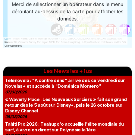
Les News les + lus
Telenovela : "À contre sens" arrive dès ce vendredi sur
Novelas+ et succède à "Doménica Montero"
07/08/2026
« Waverly Place : Les Nouveaux Sorciers » fait son grand
retour dès le 5 août sur Disney+, puis le 26 octobre sur
Disney Channel
05/08/2026
Tahiti Pro 2026 : Teahupo'o accueille l'élite mondiale du
surf, à vivre en direct sur Polynésie la 1ère