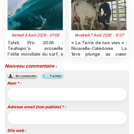
Samedi 8 Août 2026 - 07:08
Vendredi 7 Août 2026 - 12:07
Tahiti Pro 2026 :
« La Terre de nos vies » :
Teahupo'o accueille
Nouvelle-Calédonie La
l'élite mondiale du surf, à
1ère plonge au cœur
vivre en direct sur
d'une ruralité en pleine
Polynésie la 1ère
mutation
Nouveau commentaire :
Nom * :
Adresse email (non publiée) * :
Site web :