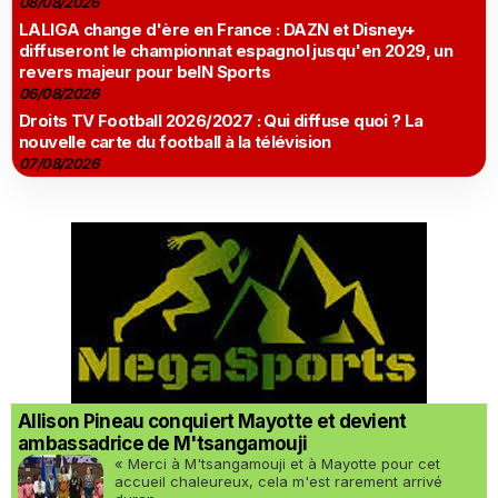
08/08/2026
LALIGA change d'ère en France : DAZN et Disney+
diffuseront le championnat espagnol jusqu'en 2029, un
revers majeur pour beIN Sports
06/08/2026
Droits TV Football 2026/2027 : Qui diffuse quoi ? La
nouvelle carte du football à la télévision
07/08/2026
Allison Pineau conquiert Mayotte et devient
ambassadrice de M'tsangamouji
« Merci à M'tsangamouji et à Mayotte pour cet
accueil chaleureux, cela m'est rarement arrivé