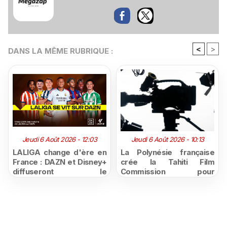
<
>
DANS LA MÊME RUBRIQUE :
Jeudi 6 Août 2026 - 12:03
Jeudi 6 Août 2026 - 10:13
LALIGA change d'ère en
La Polynésie française
France : DAZN et Disney+
crée la Tahiti Film
diffuseront le
Commission pour
championnat espagnol
structurer et promouvoir
jusqu'en 2029, un revers
sa filière audiovisuelle
majeur pour beIN Sports