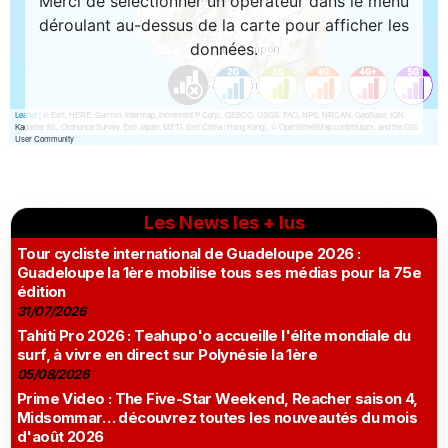
Les News les + lus
Tour cycliste international de Guadeloupe 2026 :
Guadeloupe la 1ère mobilise tous ses médias pour la 75e
édition
31/07/2026
Tahiti Pro 2026 : Teahupo'o accueille l'élite mondiale du
surf, à vivre en direct sur Polynésie la 1ère
05/08/2026
Prime Video : The Five-Star Weekend, Reacher saison 4,
Midsommar… découvrez toutes les nouveautés du mois
d'août 2026