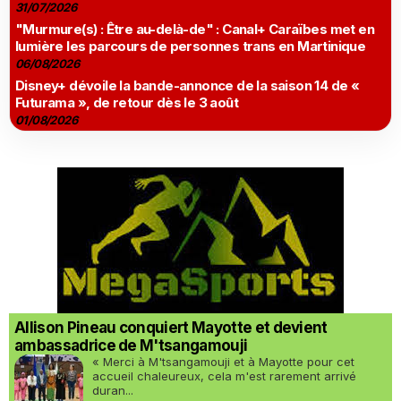
31/07/2026
"Murmure(s) : Être au-delà-de" : Canal+ Caraïbes met en
lumière les parcours de personnes trans en Martinique
06/08/2026
Disney+ dévoile la bande-annonce de la saison 14 de «
Futurama », de retour dès le 3 août
01/08/2026
Allison Pineau conquiert Mayotte et devient
ambassadrice de M'tsangamouji
« Merci à M'tsangamouji et à Mayotte pour cet
accueil chaleureux, cela m'est rarement arrivé
duran...