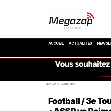
ACCUEIL
ACTUALITÉS
NEWSL
Accueil
>
Actualités
Football / 3e To