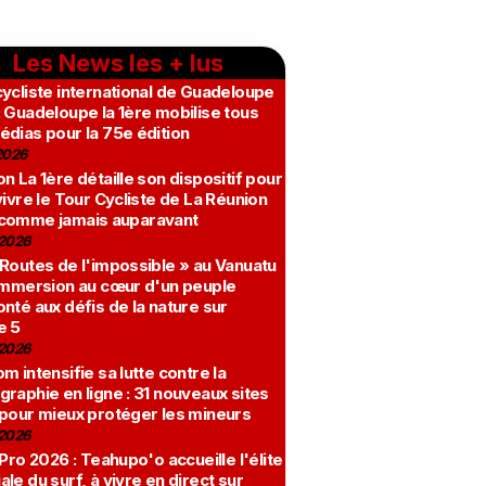
Les News les + lus
ycliste international de Guadeloupe
 Guadeloupe la 1ère mobilise tous
édias pour la 75e édition
2026
n La 1ère détaille son dispositif pour
vivre le Tour Cycliste de La Réunion
comme jamais auparavant
2026
 Routes de l'impossible » au Vanuatu
 immersion au cœur d'un peuple
nté aux défis de la nature sur
e 5
2026
m intensifie sa lutte contre la
raphie en ligne : 31 nouveaux sites
 pour mieux protéger les mineurs
2026
 Pro 2026 : Teahupo'o accueille l'élite
le du surf, à vivre en direct sur