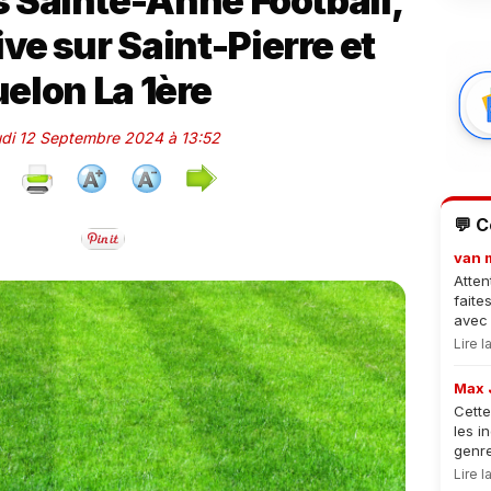
s Sainte-Anne Football,
ve sur Saint-Pierre et
elon La 1ère
eudi 12 Septembre 2024 à 13:52
💬 
van 
Atten
faite
avec 
Lire 
Max 
Cette
les i
genre
Lire 