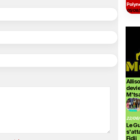
Polyné
05/08/
Allis
devi
M'ts
22/06/
Le G
s'at
Fidji