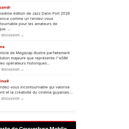
sandr
oisième édition de Jazz Dann Port 2026
nonce comme un rendez-vous
tournable pour les amateurs de
e. ...
la discussion →
ne
rticle de Megazap illustre parfaitement
olution majeure que représente l''eSIM
les opérateurs historiques...
la discussion →
rina8
ndez-vous incontournable qui valorise
lent et la créativité du cinéma guyanais....
la discussion →
arte de Couverture Mobile