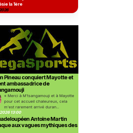
sie la 1ère
2026
on Pineau conquiert Mayotte et
ent ambassadrice de
angamouji
« Merci à M'tsangamouji et à Mayotte
pour cet accueil chaleureux, cela
m'est rarement arrivé duran...
2026 13:00
uadeloupéen Antoine Martin
taque aux vagues mythiques des