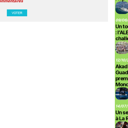
commentaires
09/06/
Un to
: l’A
chal
12/10/
Akad
Guad
prem
Monde
14/07/
Un se
à La 