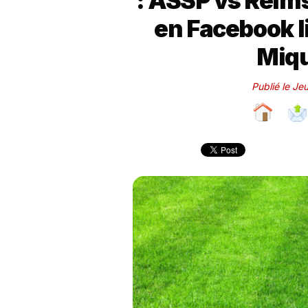
: ASSP vs Reim
en Facebook li
Miqu
Publié le J