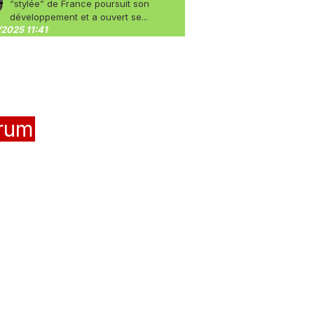
“stylée” de France poursuit son
développement et a ouvert se...
2025 11:41
rum