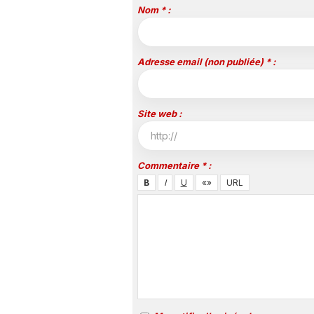
Nom * :
Adresse email (non publiée) * :
Site web :
Commentaire * :