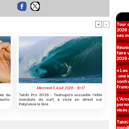
Tour c
<
>
2026 :
ses m
31/07/
Réunio
faire 
2026 
30/07/
« Les
: une
confro
Franc
Mercredi 5 Août 2026 - 10:17
30/07/
tés du
Tahiti Pro 2026 : Teahupo'o accueille l'élite
L'Arco
urts-
mondiale du surf, à vivre en direct sur
Polynésie la 1ère
pornog
visés
30/07/
Tahiti
mondia