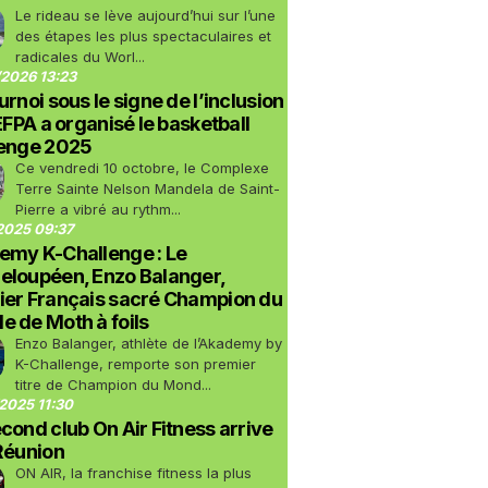
Le rideau se lève aujourd’hui sur l’une
des étapes les plus spectaculaires et
radicales du Worl...
2026 13:23
urnoi sous le signe de l’inclusion
LEFPA a organisé le basketball
lenge 2025
Ce vendredi 10 octobre, le Complexe
Terre Sainte Nelson Mandela de Saint-
Pierre a vibré au rythm...
2025 09:37
emy K-Challenge : Le
eloupéen, Enzo Balanger,
ier Français sacré Champion du
 de Moth à foils
Enzo Balanger, athlète de l’Akademy by
K-Challenge, remporte son premier
titre de Champion du Mond...
2025 11:30
cond club On Air Fitness arrive
Réunion
ON AIR, la franchise fitness la plus