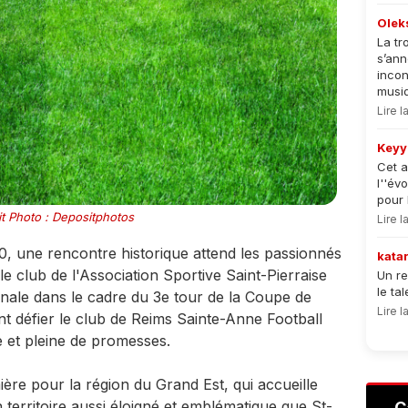
Olek
La tr
s’an
incon
musiqu
Lire 
Keyy
Cet a
l''év
pour 
t Photo : Depositphotos
Lire 
, une rencontre historique attend les passionnés
kata
 le club de l'Association Sportive Saint-Pierraise
Un re
le ta
nale dans le cadre du 3e tour de la Coupe de
Lire 
nt défier le club de Reims Sainte-Anne Football
e et pleine de promesses.
re pour la région du Grand Est, qui accueille
territoire aussi éloigné et emblématique que St-
C