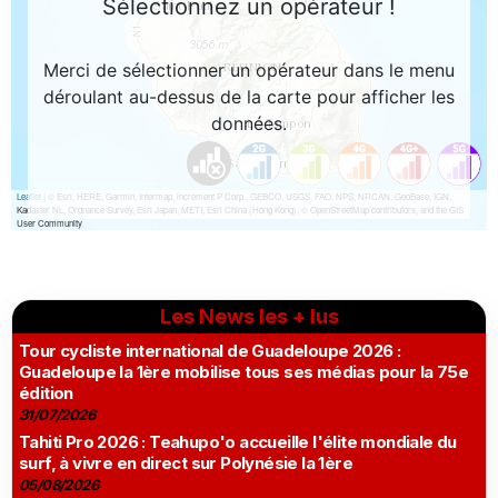
Les News les + lus
Tour cycliste international de Guadeloupe 2026 :
Guadeloupe la 1ère mobilise tous ses médias pour la 75e
édition
31/07/2026
Tahiti Pro 2026 : Teahupo'o accueille l'élite mondiale du
surf, à vivre en direct sur Polynésie la 1ère
05/08/2026