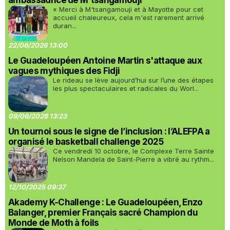
ambassadrice de M'tsangamouji
« Merci à M'tsangamouji et à Mayotte pour cet
accueil chaleureux, cela m'est rarement arrivé
duran...
22/06/2026 13:00
Le Guadeloupéen Antoine Martin s'attaque aux
vagues mythiques des Fidji
Le rideau se lève aujourd’hui sur l’une des étapes
les plus spectaculaires et radicales du Worl...
09/06/2026 13:23
Un tournoi sous le signe de l’inclusion : l’ALEFPA a
organisé le basketball challenge 2025
Ce vendredi 10 octobre, le Complexe Terre Sainte
Nelson Mandela de Saint-Pierre a vibré au rythm...
12/10/2025 09:37
Akademy K-Challenge : Le Guadeloupéen, Enzo
Balanger, premier Français sacré Champion du
Monde de Moth à foils