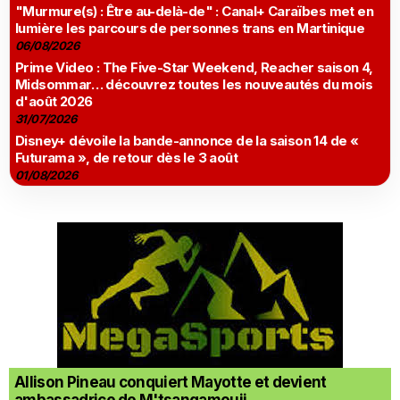
"Murmure(s) : Être au-delà-de" : Canal+ Caraïbes met en
lumière les parcours de personnes trans en Martinique
06/08/2026
Prime Video : The Five-Star Weekend, Reacher saison 4,
Midsommar… découvrez toutes les nouveautés du mois
d'août 2026
31/07/2026
Disney+ dévoile la bande-annonce de la saison 14 de «
Futurama », de retour dès le 3 août
01/08/2026
Allison Pineau conquiert Mayotte et devient