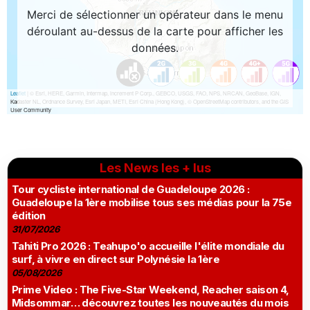
Les News les + lus
Tour cycliste international de Guadeloupe 2026 :
Guadeloupe la 1ère mobilise tous ses médias pour la 75e
édition
31/07/2026
Tahiti Pro 2026 : Teahupo'o accueille l'élite mondiale du
surf, à vivre en direct sur Polynésie la 1ère
05/08/2026
Prime Video : The Five-Star Weekend, Reacher saison 4,
Midsommar… découvrez toutes les nouveautés du mois