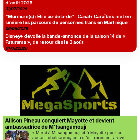
d'août 2026
31/07/2026
"Murmure(s) : Être au-delà-de" : Canal+ Caraïbes met en
lumière les parcours de personnes trans en Martinique
06/08/2026
Disney+ dévoile la bande-annonce de la saison 14 de «
Futurama », de retour dès le 3 août
01/08/2026
Allison Pineau conquiert Mayotte et devient
ambassadrice de M'tsangamouji
« Merci à M'tsangamouji et à Mayotte pour cet
accueil chaleureux, cela m'est rarement arrivé