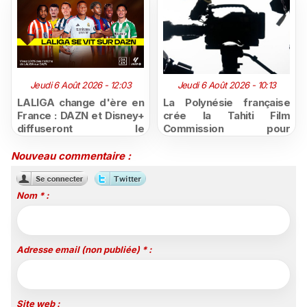
Jeudi 6 Août 2026 - 12:03
Jeudi 6 Août 2026 - 10:13
LALIGA change d'ère en
La Polynésie française
France : DAZN et Disney+
crée la Tahiti Film
diffuseront le
Commission pour
championnat espagnol
structurer et promouvoir
jusqu'en 2029, un revers
sa filière audiovisuelle
Nouveau commentaire :
majeur pour beIN Sports
Nom * :
Adresse email (non publiée) * :
Site web :