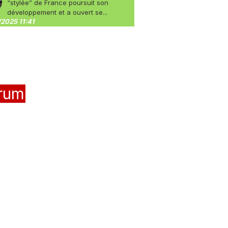
“stylée” de France poursuit son
développement et a ouvert se...
2025 11:41
rum