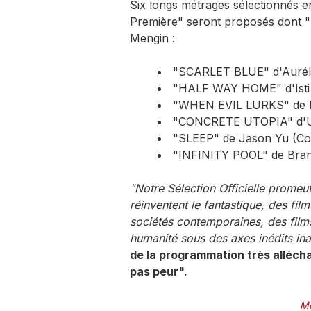
​Six longs métrages sélectionnés 
Première" seront proposés dont "S
Mengin :
"SCARLET BLUE" d'Auréli
"HALF WAY HOME" d'Isti 
"WHEN EVIL LURKS" de D
"CONCRETE UTOPIA" d'U
"SLEEP" de Jason Yu (Co
"INFINITY POOL" de Bra
"Notre Sélection Officielle promeut
réinventent le fantastique, des fil
sociétés contemporaines, des films
humanité sous des axes inédits ina
de la programmation très allécha
pas peur".
Mo