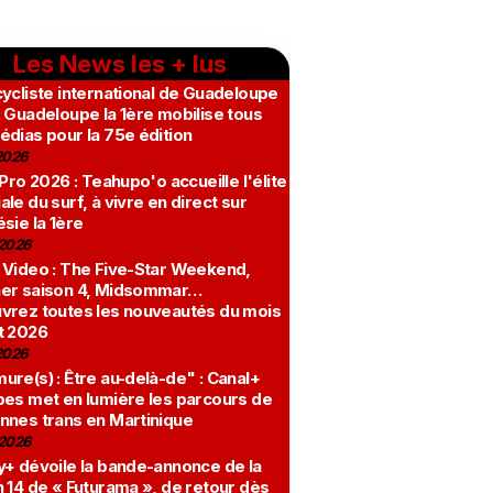
Les News les + lus
ycliste international de Guadeloupe
 Guadeloupe la 1ère mobilise tous
édias pour la 75e édition
2026
 Pro 2026 : Teahupo'o accueille l'élite
le du surf, à vivre en direct sur
sie la 1ère
2026
 Video : The Five-Star Weekend,
er saison 4, Midsommar…
vrez toutes les nouveautés du mois
t 2026
2026
re(s) : Être au-delà-de" : Canal+
bes met en lumière les parcours de
nnes trans en Martinique
2026
y+ dévoile la bande-annonce de la
 14 de « Futurama », de retour dès