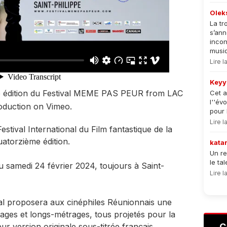
Olek
La tr
s’an
incon
musiqu
Lire 
Keyy
dition du Festival MEME PAS PEUR
from
LAC
Cet a
l''év
oduction
on
Vimeo
.
pour 
Lire 
stival International du Film fantastique de la
atorzième édition.
kata
Un re
le ta
au samedi 24 février 2024, toujours à Saint-
Lire 
ival proposera aux cinéphiles Réunionnais une
ges et longs-métrages, tous projetés pour la
ur version originale sous-titrée français
C