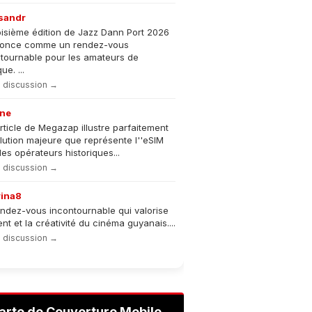
sandr
oisième édition de Jazz Dann Port 2026
nonce comme un rendez-vous
tournable pour les amateurs de
e. ...
la discussion →
ne
rticle de Megazap illustre parfaitement
olution majeure que représente l''eSIM
les opérateurs historiques...
la discussion →
rina8
ndez-vous incontournable qui valorise
lent et la créativité du cinéma guyanais....
la discussion →
arte de Couverture Mobile