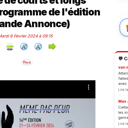
 de courts et longs
rogramme de l'édition
Bande Annonce)
Mardi 6 Février 2024 à 09:15
💬 
van 
Atten
faite
avec 
Lire 
Max 
Cette
les i
genre
Lire 