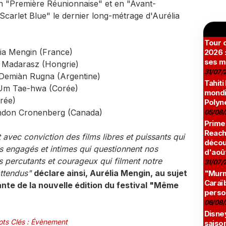
en "Première Réunionnaise" et en "Avant-
carlet Blue" le dernier long-métrage d'Aurélia
Tour c
a Mengin (France)
2026 :
ses m
Madarasz (Hongrie)
31/07/
emiàn Rugna (Argentine)
Tahiti
m Tae-hwa (Corée)
mondia
rée)
Polyné
ndon Cronenberg (Canada)
05/08/
Prime
Reach
 avec conviction des films libres et puissants qui
décou
ms engagés et intimes qui questionnent nos
d'aoû
 percutants et courageux qui filment notre
31/07/
ttendus"
déclare ainsi, Aurélia Mengin, au sujet
"Murmu
Caraï
nte de la nouvelle édition du festival "Même
perso
06/08/
Disne
ts Clés
:
Évènement
saison