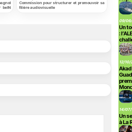
pagnol
Commission pour structurer et promouvoir sa
r beIN
filière audiovisuelle
09/06/
Un to
: l’A
chal
12/10/
Akad
Guad
prem
Monde
14/07/
Un se
à La 