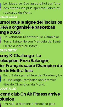
Le rideau se lève aujourd’hui sur l’une
des étapes les plus spectaculaires et
radicales du Worl...
2026 13:23
urnoi sous le signe de l’inclusion
LEFPA a organisé le basketball
lenge 2025
Ce vendredi 10 octobre, le Complexe
Terre Sainte Nelson Mandela de Saint-
Pierre a vibré au rythm...
2025 09:37
emy K-Challenge : Le
eloupéen, Enzo Balanger,
ier Français sacré Champion du
 de Moth à foils
Enzo Balanger, athlète de l’Akademy by
K-Challenge, remporte son premier
titre de Champion du Mond...
2025 11:30
cond club On Air Fitness arrive
Réunion
ON AIR, la franchise fitness la plus