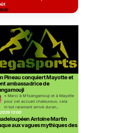
oût
2026
on Pineau conquiert Mayotte et
ent ambassadrice de
angamouji
« Merci à M'tsangamouji et à Mayotte
pour cet accueil chaleureux, cela
m'est rarement arrivé duran...
2026 13:00
uadeloupéen Antoine Martin
taque aux vagues mythiques des