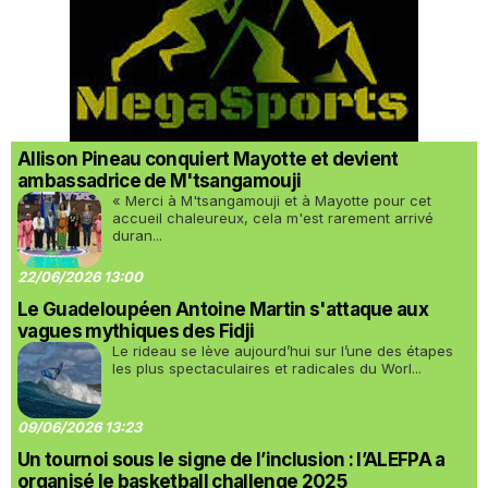
Allison Pineau conquiert Mayotte et devient
ambassadrice de M'tsangamouji
« Merci à M'tsangamouji et à Mayotte pour cet
accueil chaleureux, cela m'est rarement arrivé
duran...
22/06/2026 13:00
Le Guadeloupéen Antoine Martin s'attaque aux
vagues mythiques des Fidji
Le rideau se lève aujourd’hui sur l’une des étapes
les plus spectaculaires et radicales du Worl...
09/06/2026 13:23
Un tournoi sous le signe de l’inclusion : l’ALEFPA a
organisé le basketball challenge 2025