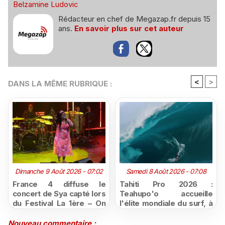
Belzamine Ludovic
Rédacteur en chef de Megazap.fr depuis 15
ans.
En savoir plus sur cet auteur
<
>
DANS LA MÊME RUBRIQUE :
Dimanche 9 Août 2026 - 07:02
Samedi 8 Août 2026 - 07:08
France 4 diffuse le
Tahiti Pro 2026 :
concert de Sya capté lors
Teahupo'o accueille
du Festival La 1ère – On
l'élite mondiale du surf, à
Air
vivre en direct sur
Polynésie la 1ère
Nouveau commentaire :