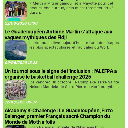
« Merci à M'tsangamouji et à Mayotte pour cet
accueil chaleureux, cela m'est rarement arrivé
duran...
22/06/2026 13:00
Le Guadeloupéen Antoine Martin s'attaque aux
vagues mythiques des Fidji
Le rideau se lève aujourd’hui sur l’une des étapes
les plus spectaculaires et radicales du Worl...
09/06/2026 13:23
Un tournoi sous le signe de l’inclusion : l’ALEFPA a
organisé le basketball challenge 2025
Ce vendredi 10 octobre, le Complexe Terre Sainte
Nelson Mandela de Saint-Pierre a vibré au rythm...
12/10/2025 09:37
Akademy K-Challenge : Le Guadeloupéen, Enzo
Balanger, premier Français sacré Champion du
Monde de Moth à foils
Enzo Balanger, athlète de l’Akademy by K-