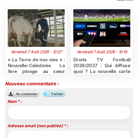
Vendredi 7 Août 2026 - 12:07
Vendredi 7 Août 2026 - 10:16
« La Terre de nos vies » :
Droits TV Football
Nouvelle-Calédonie La
2026/2027 : Qui diffuse
1ère plonge au cœur
quoi ? La nouvelle carte
d'une ruralité en pleine
du football à la télévision
mutation
Nouveau commentaire :
Nom * :
Adresse email (non publiée) * :