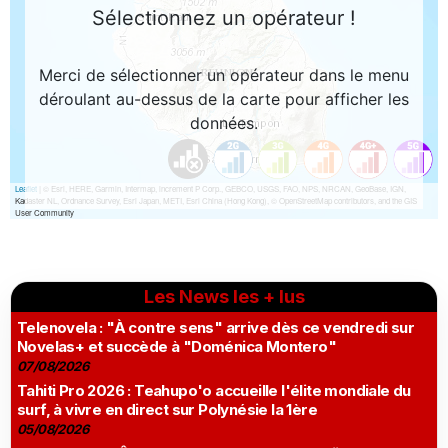
Les News les + lus
Telenovela : "À contre sens" arrive dès ce vendredi sur
Novelas+ et succède à "Doménica Montero"
07/08/2026
Tahiti Pro 2026 : Teahupo'o accueille l'élite mondiale du
surf, à vivre en direct sur Polynésie la 1ère
05/08/2026