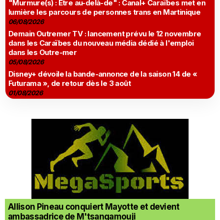
"Murmure(s) : Être au-delà-de" : Canal+ Caraïbes met en
lumière les parcours de personnes trans en Martinique
06/08/2026
Demain Outremer TV : lancement prévu le 12 novembre
dans les Caraïbes du nouveau média dédié à l'emploi
dans les Outre-mer
05/08/2026
Disney+ dévoile la bande-annonce de la saison 14 de «
Futurama », de retour dès le 3 août
01/08/2026
Allison Pineau conquiert Mayotte et devient
ambassadrice de M'tsangamouji