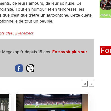
ents, de leurs amours, de leur solitude. Ce
indianité. Tout en humour et en tendresse, les
e que c’est que d’être un autochtone. Cette quête
04/07/
otionnelle de tout un peuple.
ts Clés
:
Évènement
Fo
e Megazap.fr depuis 15 ans.
En savoir plus sur
<
>