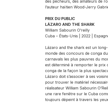
des pêcheurs, des amateurs de rol
l’auteur haïtien Wood-Jerry Gabrie
PRIX DU PUBLIC
LÁZARO AND THE SHARK
William Sabourin O’reilly
Cuba – États-Unis | 2022 | Espagno
Lázaro and the shark est un lon
monde des concours de conga du C
carnavals les plus pauvres du mon
est déterminé à remporter le prix 
conga de la façon la plus spectac
Lázaro doit s’associer à ses voisi
pour trouver le matériel nécessair
réalisateur William Sabourin O’Rei
une rare fenêtre sur le Cuba com
toujours dépeint à travers les yeu