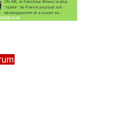
ON AIR, la franchise fitness la plus
“stylée” de France poursuit son
développement et a ouvert se...
2025 11:41
rum