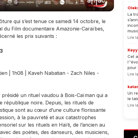
Olek
La tr
s’an
ôture qui s’est tenue ce samedi 14 octobre, le
incon
ional du Film documentaire Amazonie-Caraïbes,
musiqu
cerné les prix suivants :
Lire 
Keyy
3
Cet a
l''év
pour 
tien | 1h08 | Kaveh Nabatian - Zach Niles -
Lire 
kata
Un re
 présidé un rituel vaudou à Bois-Caïman qui a
le ta
e république noire. Depuis, les rituels de
Lire 
istique sont au cœur d’une culture florissante
ression, à la pauvreté et aux catastrophes
nsoriel sur les rituels en Haïti, de l’ancien au
 avec des poètes, des danseurs, des musiciens,
C