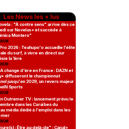
Les News les + lus
vela : "À contre sens" arrive dès ce
edi sur Novelas+ et succède à
nica Montero"
2026
 Pro 2026 : Teahupo'o accueille l'élite
le du surf, à vivre en direct sur
sie la 1ère
2026
A change d'ère en France : DAZN et
y+ diffuseront le championnat
nol jusqu'en 2029, un revers majeur
beIN Sports
2026
n Outremer TV : lancement prévu le
vembre dans les Caraïbes du
au média dédié à l'emploi dans les
-mer
2026
re(s) : Être au-delà-de" : Canal+