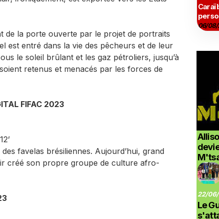
Caraï
perso
06/08/
 de la porte ouverte par le projet de portraits
 est entré dans la vie des pêcheurs et de leur
ous le soleil brûlant et les gaz pétroliers, jusqu’à
 soient retenus et menacés par les forces de
ITAL FIFAC 2023
Allis
12’
devi
 des favelas brésiliennes. Aujourd’hui, grand
M'ts
voir créé son propre groupe de culture afro-
22/06/
23
Le G
s'at