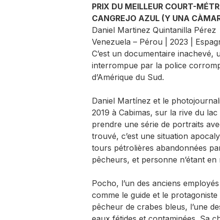
PRIX DU MEILLEUR COURT-MÉTR
CANGREJO AZUL (Y UNA CÀMA
Daniel Martinez Quintanilla Pérez
Venezuela – Pérou | 2023 | Espagn
C’est un documentaire inachevé, u
interrompue par la police corrompu
d’Amérique du Sud.
Daniel Martínez et le photojourna
2019 à Cabimas, sur la rive du lac 
prendre une série de portraits avec
trouvé, c’est une situation apocal
tours pétrolières abandonnées par 
pêcheurs, et personne n’étant en
Pocho, l’un des anciens employés 
comme le guide et le protagoniste d
pêcheur de crabes bleus, l’une de
eaux fétides et contaminées. Sa ch