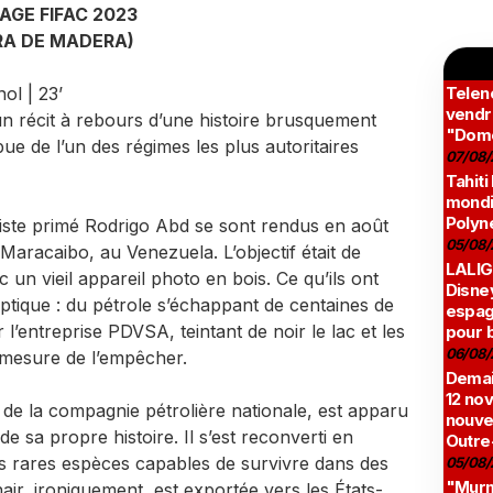
AGE FIFAC 2023
RA DE MADERA)
ol | 23’
Teleno
vendr
n récit à rebours d’une histoire brusquement
"Domé
e de l’un des régimes les plus autoritaires
07/08/
Tahiti
mondia
Polyné
liste primé Rodrigo Abd se sont rendus en août
05/08/
Maracaibo, au Venezuela. L’objectif était de
LALIG
 un vieil appareil photo en bois. Ce qu’ils ont
Disne
yptique : du pétrole s’échappant de centaines de
espag
l’entreprise PDVSA, teintant de noir le lac et les
pour 
06/08/
 mesure de l’empêcher.
Demai
12 no
de la compagnie pétrolière nationale, est apparu
nouve
e sa propre histoire. Il s’est reconverti en
Outre
s rares espèces capables de survivre dans des
05/08/
"Murmu
air, ironiquement, est exportée vers les États-