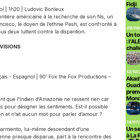
Fidji
l | 1h20 | Ludovic Bonleux
tière américaine à la recherche de son fils, un
cisco, le doyen de l’ethnie Pesh, est confronté à
09/06/
ous deux luttent contre la disparition.
Un to
: l’A
ÉVISIONS
chal
12/10/
çais - Espagnol | 90’ Fox the Fox Productions –
Akad
Guad
prem
Monde
nt que l’Indien d’Amazonie ne ressent rien car
s pour désigner les sentiments. Est-il possible
en et n’ait aucun mot pour parler d’amour ?
14/07/
Un se
Sarmiento, lui-même descendant d’une
à La 
ne presque disparue, part à la rencontre des