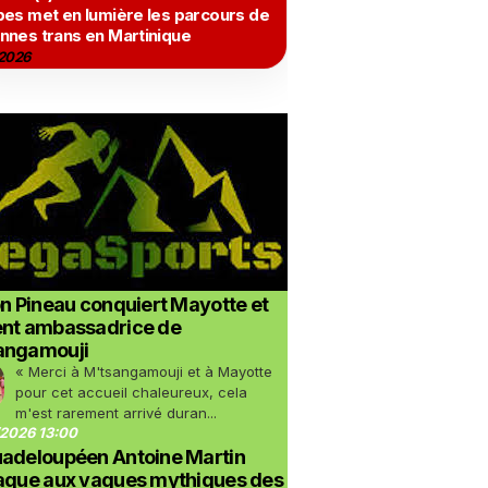
bes met en lumière les parcours de
nnes trans en Martinique
2026
on Pineau conquiert Mayotte et
ent ambassadrice de
angamouji
« Merci à M'tsangamouji et à Mayotte
pour cet accueil chaleureux, cela
m'est rarement arrivé duran...
2026 13:00
uadeloupéen Antoine Martin
taque aux vagues mythiques des