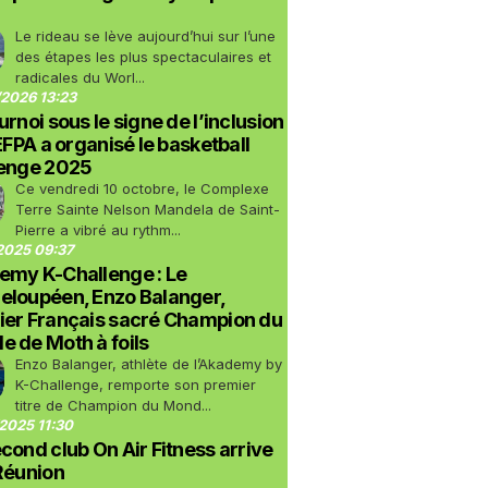
Le rideau se lève aujourd’hui sur l’une
des étapes les plus spectaculaires et
radicales du Worl...
2026 13:23
urnoi sous le signe de l’inclusion
LEFPA a organisé le basketball
lenge 2025
Ce vendredi 10 octobre, le Complexe
Terre Sainte Nelson Mandela de Saint-
Pierre a vibré au rythm...
2025 09:37
emy K-Challenge : Le
eloupéen, Enzo Balanger,
ier Français sacré Champion du
 de Moth à foils
Enzo Balanger, athlète de l’Akademy by
K-Challenge, remporte son premier
titre de Champion du Mond...
2025 11:30
cond club On Air Fitness arrive
Réunion