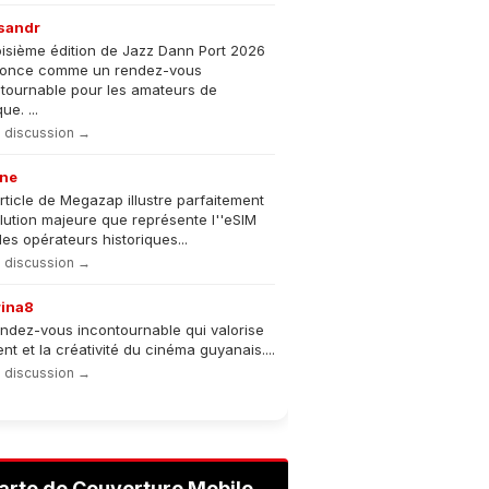
sandr
oisième édition de Jazz Dann Port 2026
nonce comme un rendez-vous
tournable pour les amateurs de
e. ...
la discussion →
ne
rticle de Megazap illustre parfaitement
olution majeure que représente l''eSIM
les opérateurs historiques...
la discussion →
rina8
ndez-vous incontournable qui valorise
lent et la créativité du cinéma guyanais....
la discussion →
arte de Couverture Mobile