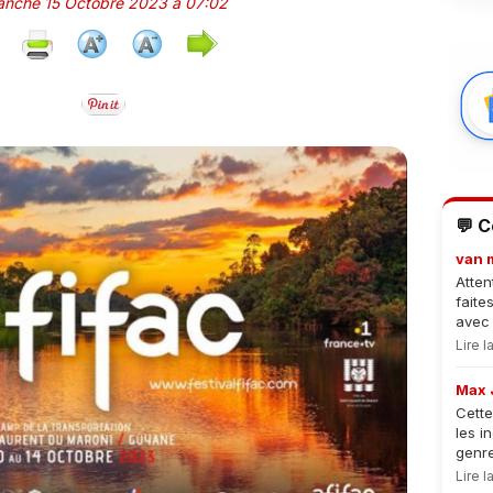
manche 15 Octobre 2023 à 07:02
💬 
van 
Atten
faite
avec 
Lire 
Max 
Cette
les i
genre
Lire 