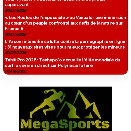
auparavant
30/07/2026
« Les Routes de l'impossible » au Vanuatu : une immersion
au cœur d'un peuple confronté aux défis de la nature sur
France 5
30/07/2026
L'Arcom intensifie sa lutte contre la pornographie en ligne
: 31 nouveaux sites visés pour mieux protéger les mineurs
30/07/2026
Tahiti Pro 2026 : Teahupo'o accueille l'élite mondiale du
surf, à vivre en direct sur Polynésie la 1ère
05/08/2026