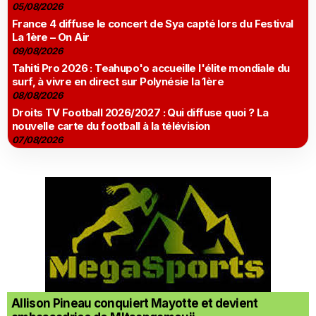
05/08/2026
France 4 diffuse le concert de Sya capté lors du Festival
La 1ère – On Air
09/08/2026
Tahiti Pro 2026 : Teahupo'o accueille l'élite mondiale du
surf, à vivre en direct sur Polynésie la 1ère
08/08/2026
Droits TV Football 2026/2027 : Qui diffuse quoi ? La
nouvelle carte du football à la télévision
07/08/2026
Allison Pineau conquiert Mayotte et devient