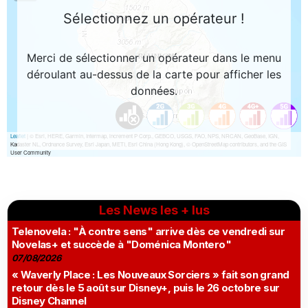
Les News les + lus
Telenovela : "À contre sens" arrive dès ce vendredi sur
Novelas+ et succède à "Doménica Montero"
07/08/2026
« Waverly Place : Les Nouveaux Sorciers » fait son grand
retour dès le 5 août sur Disney+, puis le 26 octobre sur
Disney Channel