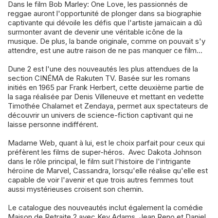
Dans le film Bob Marley: One Love, les passionnés de
reggae auront l'opportunité de plonger dans sa biographie
captivante qui dévoile les défis que l'artiste jamaïcain a dû
surmonter avant de devenir une véritable icône de la
musique. De plus, la bande originale, comme on pouvait s'y
attendre, est une autre raison de ne pas manquer ce film…
Dune 2 est l'une des nouveautés les plus attendues de la
section CINÉMA de Rakuten TV. Basée sur les romans
initiés en 1965 par Frank Herbert, cette deuxième partie de
la saga réalisée par Denis Villeneuve et mettant en vedette
Timothée Chalamet et Zendaya, permet aux spectateurs de
découvrir un univers de science-fiction captivant qui ne
laisse personne indifférent.
Madame Web, quant à lui, est le choix parfait pour ceux qui
préfèrent les films de super-héros. Avec Dakota Johnson
dans le rôle principal, le film suit l'histoire de l'intrigante
héroïne de Marvel, Cassandra, lorsqu'elle réalise qu'elle est
capable de voir l'avenir et que trois autres femmes tout
aussi mystérieuses croisent son chemin.
Le catalogue des nouveautés inclut également la comédie
Maison de Retraite 2 avec Kev Adams, Jean Reno et Daniel