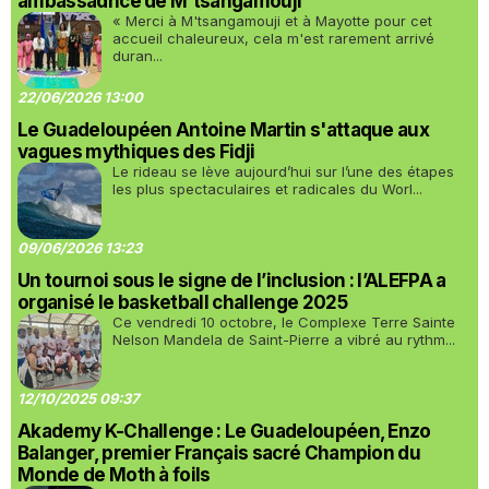
ambassadrice de M'tsangamouji
« Merci à M'tsangamouji et à Mayotte pour cet
accueil chaleureux, cela m'est rarement arrivé
duran...
22/06/2026 13:00
Le Guadeloupéen Antoine Martin s'attaque aux
vagues mythiques des Fidji
Le rideau se lève aujourd’hui sur l’une des étapes
les plus spectaculaires et radicales du Worl...
09/06/2026 13:23
Un tournoi sous le signe de l’inclusion : l’ALEFPA a
organisé le basketball challenge 2025
Ce vendredi 10 octobre, le Complexe Terre Sainte
Nelson Mandela de Saint-Pierre a vibré au rythm...
12/10/2025 09:37
Akademy K-Challenge : Le Guadeloupéen, Enzo
Balanger, premier Français sacré Champion du
Monde de Moth à foils