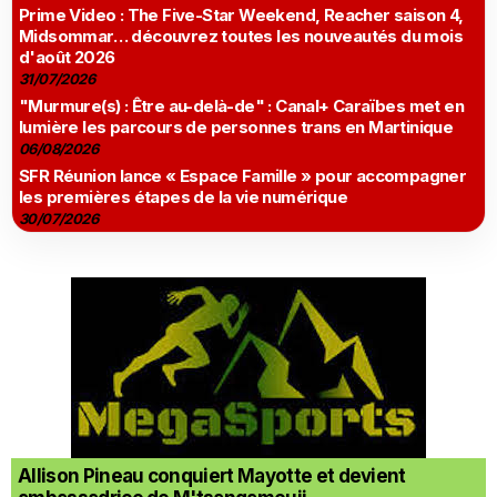
Prime Video : The Five-Star Weekend, Reacher saison 4,
Midsommar… découvrez toutes les nouveautés du mois
d'août 2026
31/07/2026
"Murmure(s) : Être au-delà-de" : Canal+ Caraïbes met en
lumière les parcours de personnes trans en Martinique
06/08/2026
SFR Réunion lance « Espace Famille » pour accompagner
les premières étapes de la vie numérique
30/07/2026
Allison Pineau conquiert Mayotte et devient