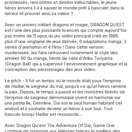
promesses, rencontres et destins inéluctables, le jeune
héros arrivera t-il à sauver le monde prêt à basculer dans la
terreur et prouver ainsi sa valeur ?
Avec un univers mêlant dragons et magie, DRAGON QUEST
est l'une des plus puissante licences qui compte aujourd'hui
pas moins de 11 opus du jeu vidéo principal créé en 1986,
plus d'une vingtaine de jeux dérivés, 6 adaptations manga, 3
séries d'animation et 4 films ! Dans cette version
modernisée, les fans retrouvent notamment le style des
années 90 du manga, hérité de celui d'Arika Toriyama
(Dragon Ball) qui a supervisé l'environnement graphique et la
conception des personnages des jeux vidéo.
Le pitch - Il fut un temps où le monde était sous l’emprise
de Hadlar, le seigneur du mal, jusqu’à ce qu’un héros ramène
la paix. Depuis, le temps a passé et les monstres libérés de
l’emprise du seigneur démoniaque vivent en harmonie sur
une petite île, Dermline. Daï est le seul humain habitant cet
endroit et il souhaite devenir un héros à son tour. Tout
bascule lorsqu'Hadlar est ressuscité...
Avec Dragon Qu'est The Adventure Of Dai, Game One
continue de proposer aux téléspectateurs le meilleur des