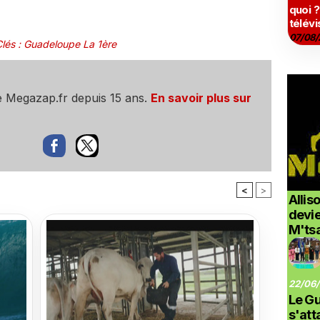
quoi ?
télévi
07/08/
lés
:
Guadeloupe La 1ère
e Megazap.fr depuis 15 ans.
En savoir plus sur
<
>
Allis
devi
M'ts
22/06/
Le G
s'at