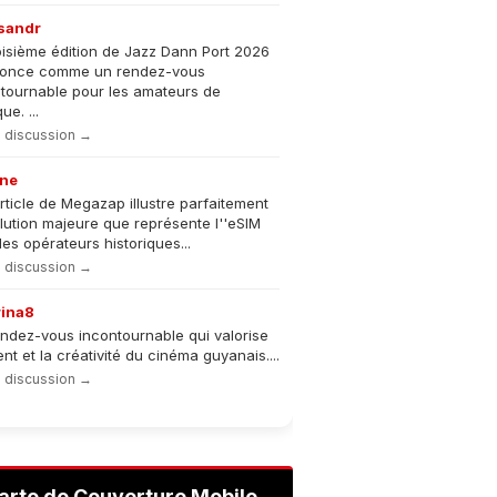
sandr
oisième édition de Jazz Dann Port 2026
nonce comme un rendez-vous
tournable pour les amateurs de
e. ...
la discussion →
ne
rticle de Megazap illustre parfaitement
olution majeure que représente l''eSIM
les opérateurs historiques...
la discussion →
rina8
ndez-vous incontournable qui valorise
lent et la créativité du cinéma guyanais....
la discussion →
arte de Couverture Mobile