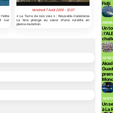
Fidji
Vendredi 7 Août 2026 - 12:07
'élite
« La Terre de nos vies » : Nouvelle-Calédonie
t sur
La 1ère plonge au cœur d'une ruralité en
09/06/
pleine mutation
Un to
: l’A
chal
12/10/
Akad
Guad
prem
Monde
14/07/
Un se
à La 