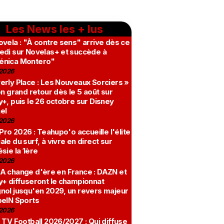
Les News les + lus
vela : "À contre sens" arrive dès ce
edi sur Novelas+ et succède à
nica Montero"
2026
erly Place : Les Nouveaux Sorciers »
on grand retour dès le 5 août sur
+, puis le 26 octobre sur Disney
el
2026
 Pro 2026 : Teahupo'o accueille l'élite
le du surf, à vivre en direct sur
sie la 1ère
2026
A change d'ère en France : DAZN et
y+ diffuseront le championnat
nol jusqu'en 2029, un revers majeur
beIN Sports
2026
 TV Football 2026/2027 : Qui diffuse