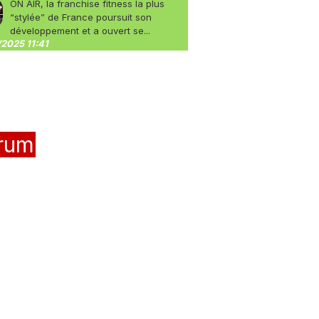
ON AIR, la franchise fitness la plus
“stylée” de France poursuit son
développement et a ouvert se...
2025 11:41
rum