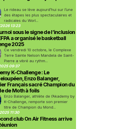
Le rideau se lève aujourd’hui sur l’une
des étapes les plus spectaculaires et
radicales du Worl...
2026 13:23
urnoi sous le signe de l’inclusion
LEFPA a organisé le basketball
lenge 2025
Ce vendredi 10 octobre, le Complexe
Terre Sainte Nelson Mandela de Saint-
Pierre a vibré au rythm...
2025 09:37
emy K-Challenge : Le
eloupéen, Enzo Balanger,
ier Français sacré Champion du
 de Moth à foils
Enzo Balanger, athlète de l’Akademy by
K-Challenge, remporte son premier
titre de Champion du Mond...
2025 11:30
cond club On Air Fitness arrive
Réunion