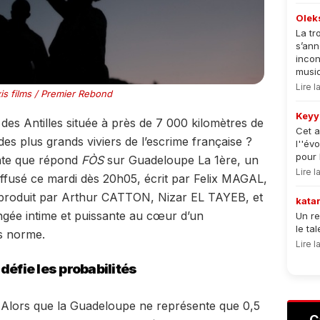
Olek
La tr
s’an
incon
musiqu
Lire 
is films / Premier Rebond
Keyy
 des Antilles située à près de 7 000 kilomètres de
Cet a
des plus grands viviers de l’escrime française ?
l''év
pour 
ante que répond
FÒS
sur Guadeloupe La 1ère, un
Lire 
iffusé ce mardi dès 20h05, écrit par Felix MAGAL,
roduit par Arthur CATTON, Nizar EL TAYEB, et
kata
ée intime et puissante au cœur d’un
Un re
le ta
s norme.
Lire 
défie les probabilités
 Alors que la Guadeloupe ne représente que 0,5
C