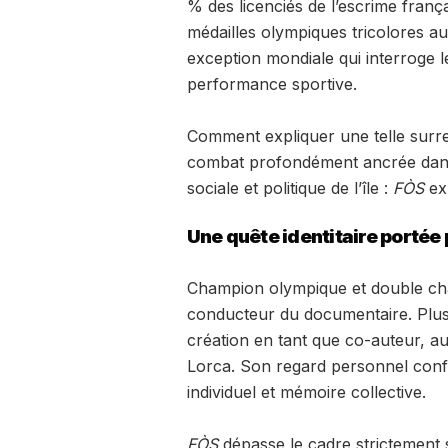
% des licenciés de l’escrime frança
médailles olympiques tricolores a
exception mondiale qui interroge l
performance sportive.
Comment expliquer une telle surre
combat profondément ancrée dans le
sociale et politique de l’île :
FÒS
exp
Une quête identitaire portée 
Champion olympique et double cha
conducteur du documentaire. Plus q
création en tant que co-auteur, au
Lorca. Son regard personnel confè
individuel et mémoire collective.
FÒS
dépasse le cadre strictement sp