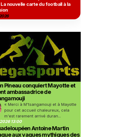
 La nouvelle carte du football à la
sion
2026
on Pineau conquiert Mayotte et
ent ambassadrice de
angamouji
« Merci à M'tsangamouji et à Mayotte
pour cet accueil chaleureux, cela
m'est rarement arrivé duran...
2026 13:00
uadeloupéen Antoine Martin
taque aux vagues mythiques des