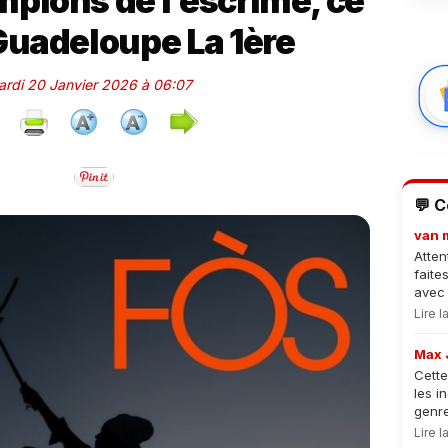
pions de l’escrime, ce
Guadeloupe La 1ère
Mardi 20 Janvier 2026 à 06:07
💬 
van 
Atten
faite
avec 
Lire 
Max 
Cette
les i
genre
Lire 