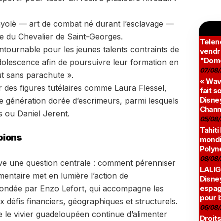
ayolè — art de combat né durant l’esclavage —
ue du Chevalier de Saint-Georges.
Teleno
ntournable pour les jeunes talents contraints de
vendr
"Domé
adolescence afin de poursuivre leur formation en
07/08/
ut sans parachute ».
« Wav
r des figures tutélaires comme Laura Flessel,
fait s
Disney
e génération dorée d’escrimeurs, parmi lesquels
Chann
 ou Daniel Jerent.
05/08/
Tahiti
pions
mondia
Polyné
08/08/
e une question centrale : comment pérenniser
LALIG
entaire met en lumière l’action de
Disne
espag
fondée par Enzo Lefort, qui accompagne les
pour 
x défis financiers, géographiques et structurels.
06/08/
le vivier guadeloupéen continue d’alimenter
Droits