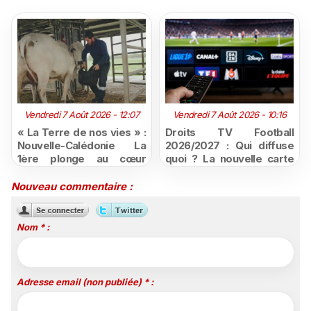
Vendredi 7 Août 2026 - 12:07
Vendredi 7 Août 2026 - 10:16
« La Terre de nos vies » :
Droits TV Football
Nouvelle-Calédonie La
2026/2027 : Qui diffuse
1ère plonge au cœur
quoi ? La nouvelle carte
d'une ruralité en pleine
du football à la télévision
mutation
Nouveau commentaire :
Nom * :
Adresse email (non publiée) * :