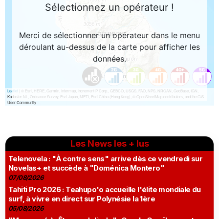
Les News les + lus
Telenovela : "À contre sens" arrive dès ce vendredi sur
Novelas+ et succède à "Doménica Montero"
07/08/2026
Tahiti Pro 2026 : Teahupo'o accueille l'élite mondiale du
surf, à vivre en direct sur Polynésie la 1ère
05/08/2026