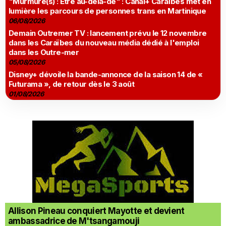
"Murmure(s) : Être au-delà-de" : Canal+ Caraïbes met en
lumière les parcours de personnes trans en Martinique
06/08/2026
Demain Outremer TV : lancement prévu le 12 novembre
dans les Caraïbes du nouveau média dédié à l'emploi
dans les Outre-mer
05/08/2026
Disney+ dévoile la bande-annonce de la saison 14 de «
Futurama », de retour dès le 3 août
01/08/2026
Allison Pineau conquiert Mayotte et devient
ambassadrice de M'tsangamouji