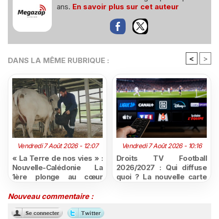
ans.
En savoir plus sur cet auteur
<
>
DANS LA MÊME RUBRIQUE :
Vendredi 7 Août 2026 - 12:07
Vendredi 7 Août 2026 - 10:16
« La Terre de nos vies » :
Droits TV Football
Nouvelle-Calédonie La
2026/2027 : Qui diffuse
1ère plonge au cœur
quoi ? La nouvelle carte
d'une ruralité en pleine
du football à la télévision
mutation
Nouveau commentaire :