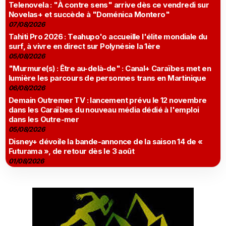
Telenovela : "À contre sens" arrive dès ce vendredi sur
Novelas+ et succède à "Doménica Montero"
07/08/2026
Tahiti Pro 2026 : Teahupo'o accueille l'élite mondiale du
surf, à vivre en direct sur Polynésie la 1ère
05/08/2026
"Murmure(s) : Être au-delà-de" : Canal+ Caraïbes met en
lumière les parcours de personnes trans en Martinique
06/08/2026
Demain Outremer TV : lancement prévu le 12 novembre
dans les Caraïbes du nouveau média dédié à l'emploi
dans les Outre-mer
05/08/2026
Disney+ dévoile la bande-annonce de la saison 14 de «
Futurama », de retour dès le 3 août
01/08/2026