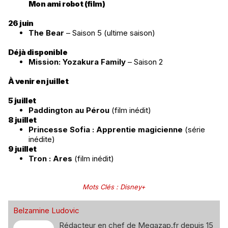
Mon ami robot (film)
26 juin
The Bear
– Saison 5 (ultime saison)
Déjà disponible
Mission: Yozakura Family
– Saison 2
À venir en juillet
5 juillet
Paddington au Pérou
(film inédit)
8 juillet
Princesse Sofia : Apprentie magicienne
(série
inédite)
9 juillet
Tron : Ares
(film inédit)
Mots Clés
:
Disney+
Belzamine Ludovic
Rédacteur en chef de Megazap.fr depuis 15