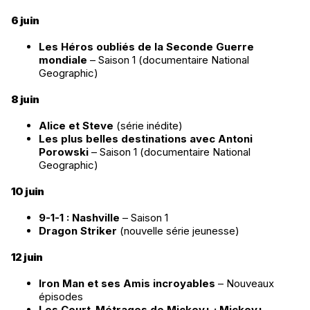
6 juin
Les Héros oubliés de la Seconde Guerre
mondiale
– Saison 1 (documentaire National
Geographic)
8 juin
Alice et Steve
(série inédite)
Les plus belles destinations avec Antoni
Porowski
– Saison 1 (documentaire National
Geographic)
10 juin
9-1-1 : Nashville
– Saison 1
Dragon Striker
(nouvelle série jeunesse)
12 juin
Iron Man et ses Amis incroyables
– Nouveaux
épisodes
Les Court-Métrages de Mickey+ : Mickey+