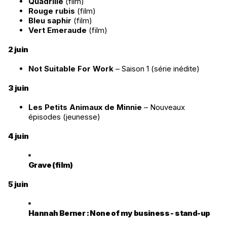
Quadrille
(film)
Rouge rubis
(
film)
Bleu saphir
(
film)
Vert Emeraude
(
film)
2 juin
Not Suitable For Work
– Saison 1 (série inédite)
3 juin
Les Petits Animaux de Minnie
– Nouveaux
épisodes (jeunesse)
4 juin
Grave (film)
5 juin
Hannah Berner : None of my business - stand-up