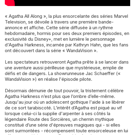
« Agatha All Along », la plus ensorcelante des séries Marvel
Television, se dévoile à travers une première bande-
annonce et affiche. Cette série diffusée à un rythme
hebdomadaire, hormis pour ses deux premiers épisodes, en
exclusivité du Disney+, met en lumière le personnage
d'Agatha Harkness, incarnée par Kathryn Hahn, que les fans
ont découvert dans la série « WandaVision ».
Les spectateurs retrouveront Agatha prête à se lancer dans
une aventure aussi périlleuse que mystérieuse, emplie de
défis et de dangers. La showrunneuse Jac Schaeffer («
WandaVision ») en réalise l'épisode pilote.
Désormais démunie de tout pouvoir, la tristement célèbre
Agatha Harkness n’est plus que l’ombre d’elle-même.
Jusqu'au jour où un adolescent gothique l'aide à se libérer
de ce sort tarabiscoté. L’intérêt d’Agatha est piqué au vif
lorsque celui-ci la supplie d'arpenter à ses côtés la
légendaire Route des Sorcières, un chemin mythique
constitué d’une série d'épreuves magiques qui - si elles
sont surmontées - récompensent toute ensorceleuse en lui