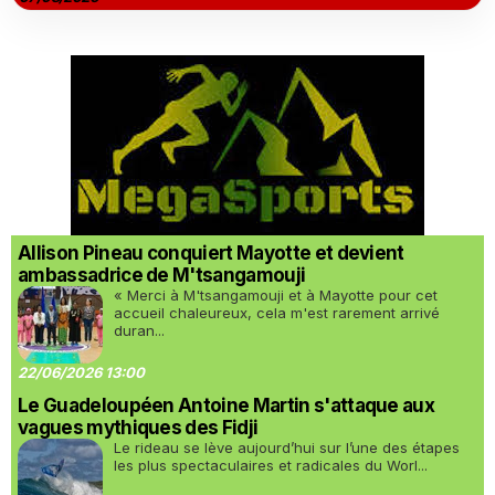
Allison Pineau conquiert Mayotte et devient
ambassadrice de M'tsangamouji
« Merci à M'tsangamouji et à Mayotte pour cet
accueil chaleureux, cela m'est rarement arrivé
duran...
22/06/2026 13:00
Le Guadeloupéen Antoine Martin s'attaque aux
vagues mythiques des Fidji
Le rideau se lève aujourd’hui sur l’une des étapes
les plus spectaculaires et radicales du Worl...