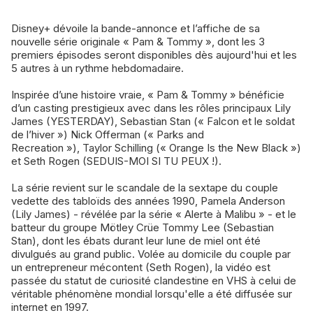
Disney+ dévoile la bande-annonce et l’affiche de sa
nouvelle série originale « Pam & Tommy », dont les 3
premiers épisodes seront disponibles dès aujourd'hui et les
5 autres à un rythme hebdomadaire.
Inspirée d’une histoire vraie, « Pam & Tommy » bénéficie
d’un casting prestigieux avec dans les rôles principaux Lily
James (YESTERDAY), Sebastian Stan (« Falcon et le soldat
de l’hiver ») Nick Offerman (« Parks and
Recreation »), Taylor Schilling (« Orange Is the New Black »)
et Seth Rogen (SEDUIS-MOI SI TU PEUX !).
La série revient sur le scandale de la sextape du couple
vedette des tabloïds des années 1990, Pamela Anderson
(Lily James) - révélée par la série « Alerte à Malibu » - et le
batteur du groupe Mötley Crüe Tommy Lee (Sebastian
Stan), dont les ébats durant leur lune de miel ont été
divulgués au grand public. Volée au domicile du couple par
un entrepreneur mécontent (Seth Rogen), la vidéo est
passée du statut de curiosité clandestine en VHS à celui de
véritable phénomène mondial lorsqu'elle a été diffusée sur
internet en 1997.