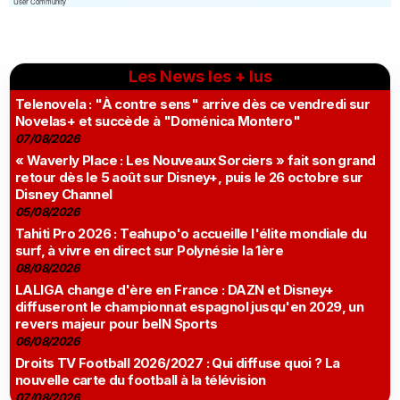
Les News les + lus
Telenovela : "À contre sens" arrive dès ce vendredi sur
Novelas+ et succède à "Doménica Montero"
07/08/2026
« Waverly Place : Les Nouveaux Sorciers » fait son grand
retour dès le 5 août sur Disney+, puis le 26 octobre sur
Disney Channel
05/08/2026
Tahiti Pro 2026 : Teahupo'o accueille l'élite mondiale du
surf, à vivre en direct sur Polynésie la 1ère
08/08/2026
LALIGA change d'ère en France : DAZN et Disney+
diffuseront le championnat espagnol jusqu'en 2029, un
revers majeur pour beIN Sports
06/08/2026
Droits TV Football 2026/2027 : Qui diffuse quoi ? La
nouvelle carte du football à la télévision
07/08/2026