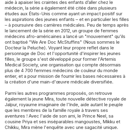
aide à apaiser les craintes des enfants d’aller chez le
médecin, la série a également été citée dans plusieurs
études aux États-Unis comme ayant un impact positif sur
les aspirations des jeunes enfants – et en particulier les filles
– à poursuivre des carrières médicales. Peu de temps après
le lancement de la série en 2012, un groupe de femmes
médecins afro-américaines a lancé un "mouvement" qu'ils
ont baptisé "We Are Doc McStuffins" (Nous sommes le
Docteur la Peluche). Voyant leur propre reflet dans le
personnage de Doc et l'opportunité d'inspirer les jeunes
filles, le groupe s'est développé pour former l'Artemis
Medical Society, une organisation qui compte désormais
plus de 4 700 femmes médecins de couleur du monde
entier, et a pour mission de fournir les bases nécessaires à
la création d'une main-d'œuvre médicale diversifiée.
Parmi les autres programmes proposés, on retrouve
également la jeune Mira, toute nouvelle détective royale de
Jalpur, royaume imaginaire de l'Inde, aide autant le peuple
que les membres de la famille royale à travers ses
aventures ! Avec l'aide de son ami, le Prince Neel, sa
cousine Priya et ses inséparables mangoustes, Mikku et
Chikku, Mira mène l'enquête avec une sagacité unique.