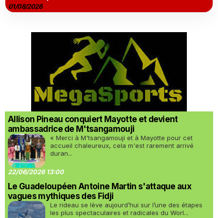
01/08/2026
Allison Pineau conquiert Mayotte et devient
ambassadrice de M'tsangamouji
« Merci à M'tsangamouji et à Mayotte pour cet
accueil chaleureux, cela m'est rarement arrivé
duran...
22/06/2026 13:00
Le Guadeloupéen Antoine Martin s'attaque aux
vagues mythiques des Fidji
Le rideau se lève aujourd’hui sur l’une des étapes
les plus spectaculaires et radicales du Worl...