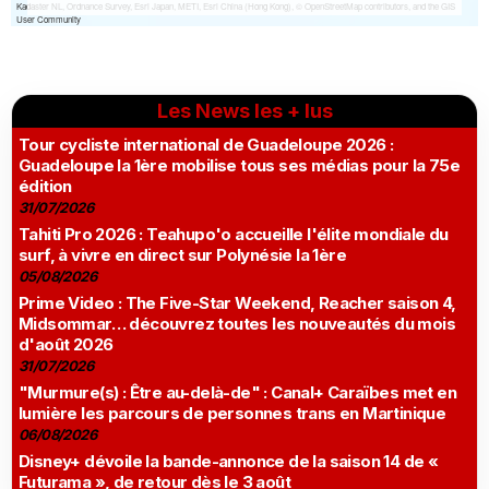
Les News les + lus
Tour cycliste international de Guadeloupe 2026 :
Guadeloupe la 1ère mobilise tous ses médias pour la 75e
édition
31/07/2026
Tahiti Pro 2026 : Teahupo'o accueille l'élite mondiale du
surf, à vivre en direct sur Polynésie la 1ère
05/08/2026
Prime Video : The Five-Star Weekend, Reacher saison 4,
Midsommar… découvrez toutes les nouveautés du mois
d'août 2026
31/07/2026
"Murmure(s) : Être au-delà-de" : Canal+ Caraïbes met en
lumière les parcours de personnes trans en Martinique
06/08/2026
Disney+ dévoile la bande-annonce de la saison 14 de «
Futurama », de retour dès le 3 août