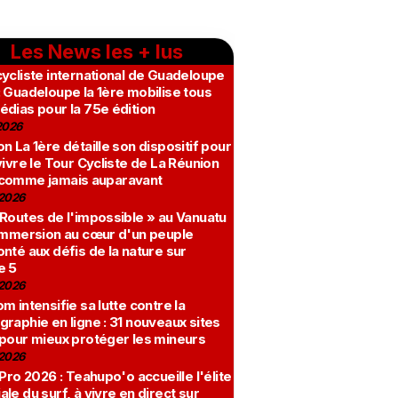
Les News les + lus
ycliste international de Guadeloupe
 Guadeloupe la 1ère mobilise tous
édias pour la 75e édition
2026
n La 1ère détaille son dispositif pour
vivre le Tour Cycliste de La Réunion
comme jamais auparavant
2026
 Routes de l'impossible » au Vanuatu
 immersion au cœur d'un peuple
nté aux défis de la nature sur
e 5
2026
m intensifie sa lutte contre la
raphie en ligne : 31 nouveaux sites
 pour mieux protéger les mineurs
2026
 Pro 2026 : Teahupo'o accueille l'élite
le du surf, à vivre en direct sur