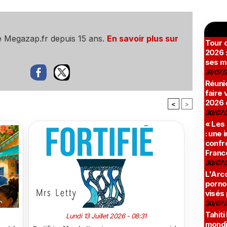
e Megazap.fr depuis 15 ans.
En savoir plus sur
Tour c
2026 :
ses m
31/07/
Réunio
faire 
2026 
<
>
30/07/
« Les
: une
confro
Franc
30/07/
L'Arco
pornog
visés
30/07/
Tahiti
Lundi 13 Juillet 2026 - 08:31
mondia