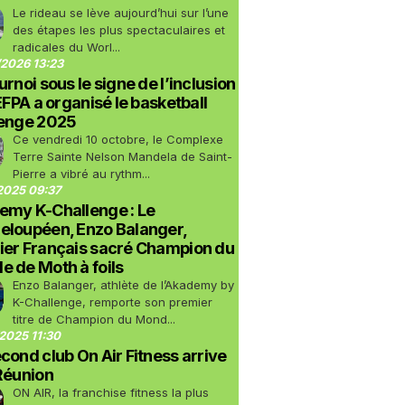
Le rideau se lève aujourd’hui sur l’une
des étapes les plus spectaculaires et
radicales du Worl...
2026 13:23
urnoi sous le signe de l’inclusion
LEFPA a organisé le basketball
lenge 2025
Ce vendredi 10 octobre, le Complexe
Terre Sainte Nelson Mandela de Saint-
Pierre a vibré au rythm...
2025 09:37
emy K-Challenge : Le
eloupéen, Enzo Balanger,
ier Français sacré Champion du
 de Moth à foils
Enzo Balanger, athlète de l’Akademy by
K-Challenge, remporte son premier
titre de Champion du Mond...
2025 11:30
cond club On Air Fitness arrive
Réunion
ON AIR, la franchise fitness la plus