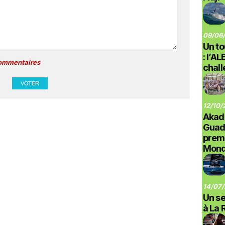
09/06/
Un to
: l’A
commentaires
chal
12/10/
Akad
Guad
prem
Monde
14/07/
Un se
à La 