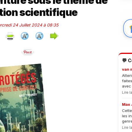
enture sous le thème de
tion scientifique
rcredi 24 Juillet 2024 à 08:35
💬 
van 
Atten
faite
avec 
Lire 
Max 
Cette
les i
genre
Lire 