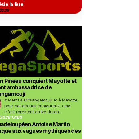
sie la 1ère
2026
on Pineau conquiert Mayotte et
ent ambassadrice de
angamouji
« Merci à M'tsangamouji et à Mayotte
pour cet accueil chaleureux, cela
m'est rarement arrivé duran...
2026 13:00
uadeloupéen Antoine Martin
taque aux vagues mythiques des