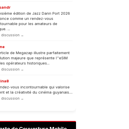
sandr
oisième édition de Jazz Dann Port 2026
nonce comme un rendez-vous
tournable pour les amateurs de
e. ...
la discussion →
ne
rticle de Megazap illustre parfaitement
olution majeure que représente l''eSIM
les opérateurs historiques...
la discussion →
rina8
ndez-vous incontournable qui valorise
lent et la créativité du cinéma guyanais....
la discussion →
arte de Couverture Mobile