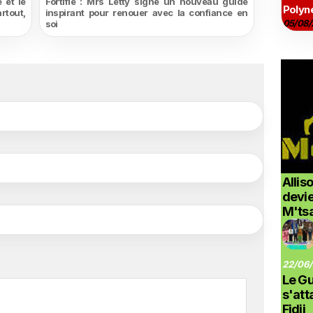
 et le
Fortifié : Mrs Letty signe un nouveau guide
Polyné
rtout,
inspirant pour renouer avec la confiance en
05/08/
soi
Allis
devi
M'ts
22/06/
Le G
s'at
Fidji