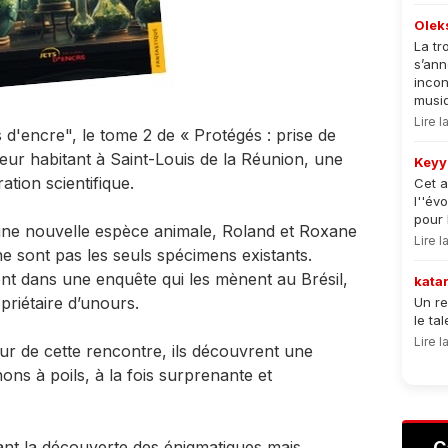
Olek
La tr
s’an
incon
musiqu
Lire 
s d'encre", le tome 2 de « Protégés : prise de
eur habitant à Saint-Louis de la Réunion, une
Keyy
tion scientifique.
Cet a
l''év
pour 
une nouvelle espèce animale, Roland et Roxane
Lire 
e sont pas les seuls spécimens existants.
cent dans une enquête qui les mènent au Brésil,
kata
riétaire d’unours.
Un re
le ta
Lire 
ur de cette rencontre, ils découvrent une
ns à poils, à la fois surprenante et
t la découverte des énigmatiques mais
C