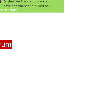
“stylée” de France poursuit son
développement et a ouvert se...
2025 11:41
rum